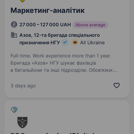
Маркетинг-аналітик
27 000 – 127 000 UAH
Above average
Азов, 12-та бригада спеціального
призначення НГУ
All Ukraine
Full-time. Work experience more than 1 year.
Бригада «Азов» НГУ шукає фахівців
в батальйони та інші підрозділи. Обов’язки:
оцінка ефективності маркетингових
інструментів; побудова дашбордів для
3 days ago
відслідковування результатів; підготовка
аналітики до початку…