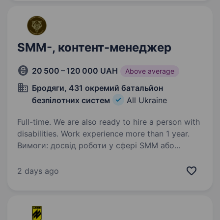
контент, системно розвивати соцмережі
та будувати активну спільноту…
SMM-, контент-менеджер
20 500 – 120 000 UAH
Above average
Бродяги, 431 окремий батальйон
безпілотних систем
All Ukraine
Full-time. We are also ready to hire a person with
disabilities. Work experience more than 1 year.
Вимоги: досвід роботи у сфері SMM або
створенні контенту досвід роботи
з графічними редакторами (Canva, Photoshop)
2 days ago
та відеоредакторами (монтувати відео).
знання та розуміння алгоритмів Facebook,
Instagram,…