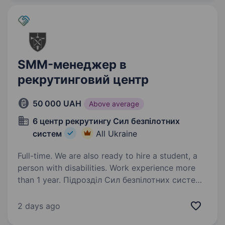
SMM-менеджер в
рекрутинговий центр
50 000 UAH
Above average
6 центр рекрутингу Сил безпілотних
систем
All Ukraine
Full-time. We are also ready to hire a student, a
person with disabilities. Work experience more
than 1 year. Підрозділ Сил безпілотних систем
шукає SMM-менеджера до комунікаційної
команди. Шукаємо людину, яка вміє
2 days ago
перетворювати важливі сенси на сильний