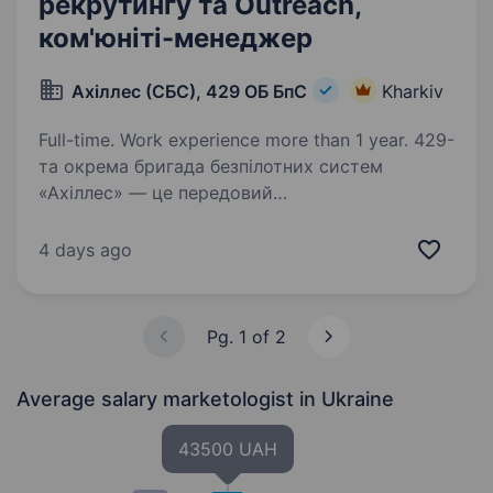
рекрутингу та Outreach,
ком'юніті-менеджер
Ахіллес (СБС), 429 ОБ БпС
Kharkiv
Full-time. Work experience more than 1 year. 429-
та окрема бригада безпілотних систем
«Ахіллес» — це передовий
високотехнологічний підрозділ у складі Сил
безпілотних систем. Підрозділ спеціалізується
4 days ago
на застосуванні ударних, розвідувальних
безпілотних та радіоелектронних…
Pg. 1 of 2
Average salary marketologist
in Ukraine
43500 UAH