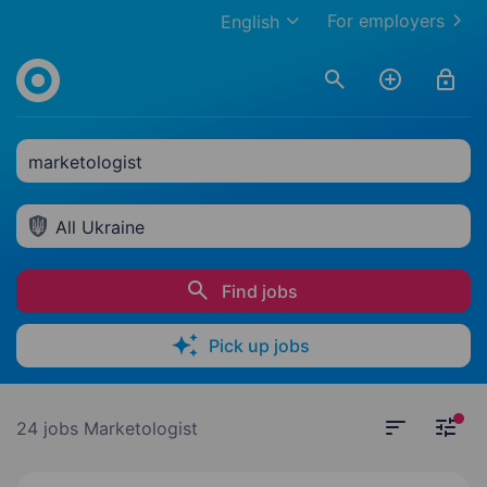
For employers
English
marketologist
All Ukraine
Find jobs
Pick up jobs
24 jobs
Marketologist