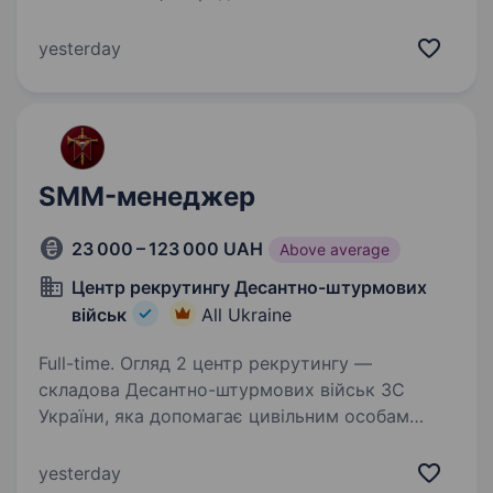
високотехнологічний підрозділ у складі Сил
безпілотних систем. Підрозділ спеціалізується
yesterday
на застосуванні ударних, розвідувальних
безпілотних та радіоелектронних…
SMM-менеджер
23 000 – 123 000 UAH
Above average
Центр рекрутингу Десантно-штурмових
військ
All Ukraine
Full-time. Огляд 2 центр рекрутингу —
складова Десантно-штурмових військ ЗС
України, яка допомагає цивільним особам
долучитися до підрозділів ДШВ. Наша команда
складається з досвідчених менеджерів, які
yesterday