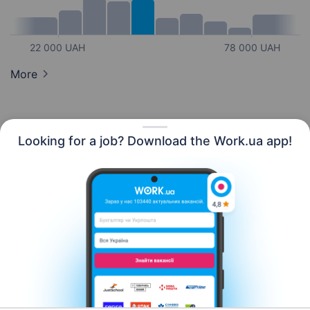
22 000 UAH
78 000 UAH
More
Looking for a job? Download the Work.ua app!
English
Resources
Contact us
About us
Сareer
Work.ua news
Help
Terms of use