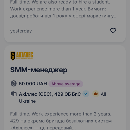
Full-time. We are also ready to hire a student.
Work experience more than 1 year. Вимоги:
досвід роботи від 1 року у сфері маркетингу
або PR бажаний досвід у подібній галузі або
в аналогічних проєктах мотивація
yesterday
до професійного розвитку та прагнення
вдосконалювати свої навички вміння…
SMM-менеджер
50 000 UAH
Above average
Ахіллес (СБС), 429 ОБ БпС
All
Ukraine
Full-time. Work experience more than 2 years.
429-та окрема бригада безпілотних систем
«Ахіллес» — це передовий