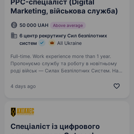
PPC-спеціаліст (Digital
Marketing, військова служба)
50 000 UAH
Above average
6 центр рекрутингу Сил безпілотних
систем
All Ukraine
Full-time. Work experience more than 1 year.
Пропонуємо службу та роботу в новітньому
роді військ — Силах Безпілотних Систем. Наш
підрозділ — 1-й Окремий Центр БпС —
це перший у світі підрозділ «технологічного
4 days ago
спецпризначення». Ми формуємо команду
професіоналів…
Спеціаліст із цифрового