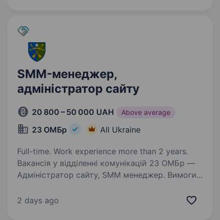
пройшли службу в різних…
SMM-менеджер,
адміністратор сайту
20 800 – 50 000 UAH
Above average
23 ОМБр
All Ukraine
Full-time. Work experience more than 2 years.
Вакансія у відділенні комунікацій 23 ОМБр —
Адміністратор сайту, SMM менеджер. Вимоги
та обов’язки: Маркетинг: розуміння основ
маркетингу, стратегічне мислення для
2 days ago
розробки SMM-стратегій. Графічний дизайн:…