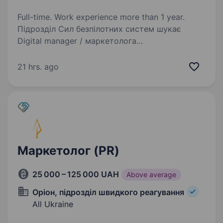
Full-time. Work experience more than 1 year.
Підрозділ Сил безпілотних систем шукає
Digital manager / маркетолога
Ти допомагатимеш посилювати впізнаваність
підрозділу, підтримувати рекрутинг, будувати
21 hrs. ago
системні комунікації та вимірювати результат
кампаній.…
Маркетолог (PR)
25 000 – 125 000 UAH
Above average
Оріон, підрозділ швидкого реагування
All Ukraine