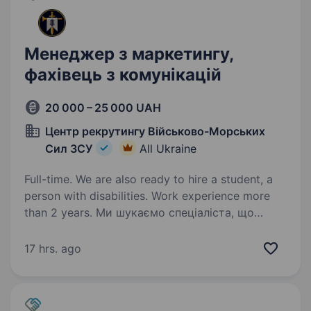
Менеджер з маркетингу,
фахівець з комунікацій
20 000 – 25 000 UAH
Центр рекрутингу Військово-Морських
Сил ЗСУ
All Ukraine
Full-time. We are also ready to hire a student, a
person with disabilities. Work experience more
than 2 years. Ми шукаємо спеціаліста, що
готовий використати свої знання у Збройних
Силах. Вакансія для особи, шо готова
17 hrs. ago
підписати контракт! Основні обов’язки:
Розробка та реалізація маркетингових
стратегій та рекламних кампаній…