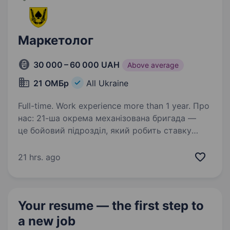
Маркетолог
30 000 – 60 000 UAH
Above average
21 ОМБр
All Ukraine
Full-time. Work experience more than 1 year. Про
нас: 21-ша окрема механізована бригада —
це бойовий підрозділ, який робить ставку
на технологічність, раціональне планування
та збереження життя особового складу.
21 hrs. ago
Ми шукаємо маркетолога, який допоможе нам
формувати…
Your resume — the first step
to
a new job