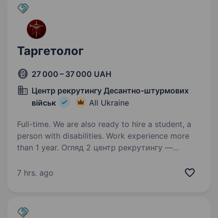
Таргетолог
27 000 – 37 000 UAH
Центр рекрутингу Десантно-штурмових
військ
All Ukraine
Full-time. We are also ready to hire a student, a
person with disabilities. Work experience more
than 1 year. Огляд 2 центр рекрутингу —
складова Десантно-штурмових військ ЗС
України, яка допомагає цивільним особам
7 hrs. ago
долучитися до підрозділів ДШВ. Наша команда
складається з досвідчених менеджерів, які
пройшли службу в різних…