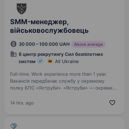
SMM-менеджер,
військовослужбовець
30 000 – 100 000 UAH
Above average
6 центр рекрутингу Сил безпілотних
систем
All Ukraine
Full-time. Work experience more than 1 year.
Вакансія передбачає службу у окремому
полку БПС «Яструби». «Яструби» — окремий
спеціалізований підрозділ безпілотних систем
у складі Сил оборони, який виконує увесь
14 hrs. ago
завдання з розвідки, дорозвідки та ураження
цілей…