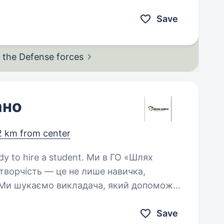
ота безпосередньо…
Save
in the Defense
forces
ано
2 km from center
re a student. Ми в ГО «Шлях
 творчість — це не лише навичка,
. Ми шукаємо викладача, який допоможе
відволіктися від буденності…
Save