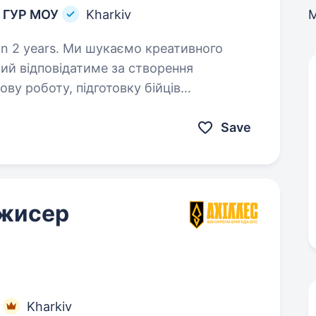
й ГУР МОУ
Kharkiv
аємо креативного
кий відповідатиме за створення
ову роботу, підготовку бійців
в, а також інтерв'ю, промо
Save
ежисер
Kharkiv