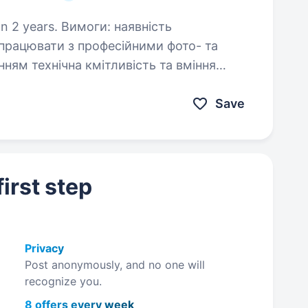
моги: наявність
та вміння
швидко й креативно реагувати на нештатні ситуації розуміння…
Save
irst step
Privacy
Post anonymously, and no one will
recognize you.
8 offers every week