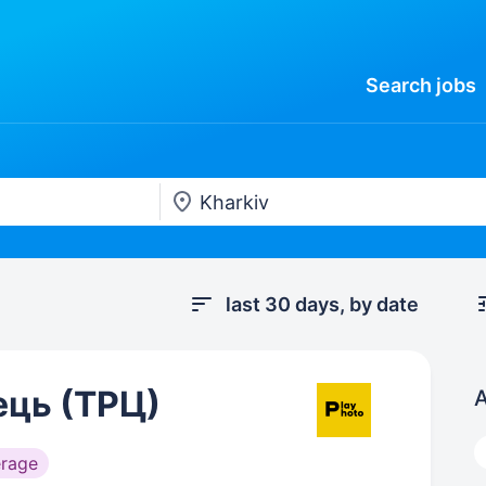
Search
jobs
last 30 days, by date
ць (ТРЦ)
A
rage