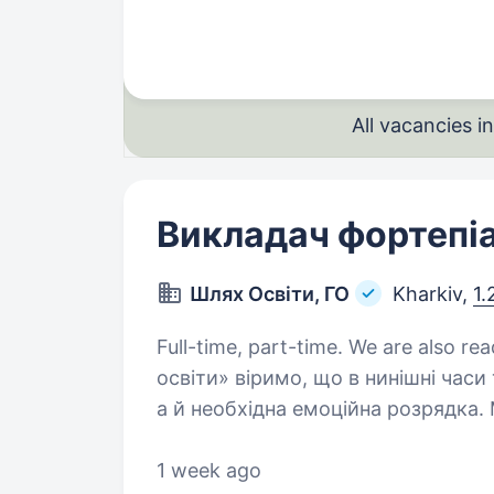
створення контенту та відео. Роб
All vacancies 
Викладач фортепі
Шлях Освіти, ГО
Kharkiv,
1.
Full-time, part-time. We are also ready to hi
освіти» віримо, що в нинішні часи
а й необхідна емоційна розрядка
дітям знайти свій голос у музиці, 
1 week ago