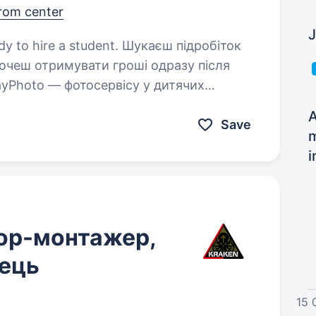
rom center
J
a student. Шукаєш підробіток
Хочеш отримувати гроші одразу після
ayPhoto — фотосервісу у дитячих
будеш робити: дарувати
A
Save
m
i
тор-монтажер,
ець
15 