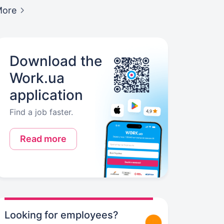
More
Download the
Work.ua
application
Find a job faster.
Read more
Looking for employees?