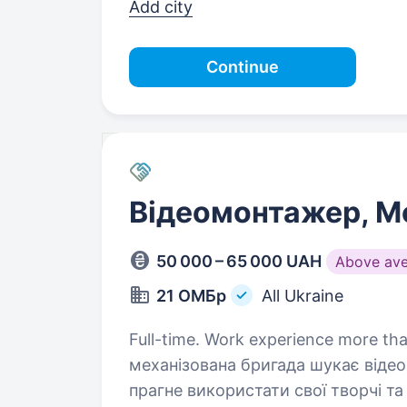
Add city
Continue
Відеомонтажер, M
50 000 – 65 000 UAH
Above av
21 ОМБр
All Ukraine
Full-time. Work experience more than 1 year. Про посаду
механізована бригада шукає відео
прагне використати свої творчі та 