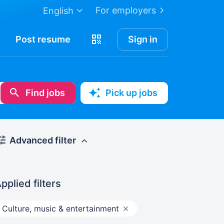
For employers
English
Post
resume
Sign in
Find jobs
Pick up jobs
Advanced filter
pplied filters
Culture, music & entertainment