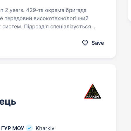
а окрема бригада
це передовий високотехнологічний
х систем. Підрозділ спеціалізується
вальних безпілотних
Save
ець
й ГУР МОУ
Kharkiv