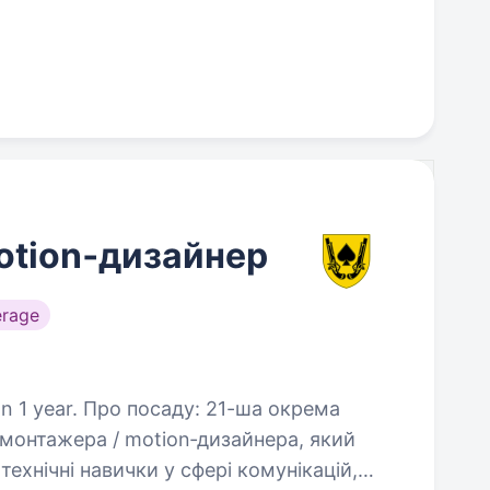
otion‑дизайнер
erage
: 21-ша окрема
монтажера / motion‑дизайнера, який
технічні навички у сфері комунікацій,