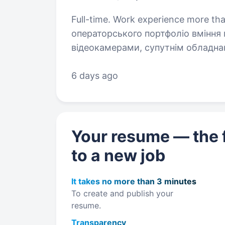
Full-time. Work experience more than 2 years. Ви
операторського портфоліо вміння працювати з професійними фото- та
відеокамерами, супутнім обладнанням технічна кмітливість 
6 days ago
Your resume — the f
to a new job
It takes no more than 3 minutes
To create and publish your
resume.
Transparency