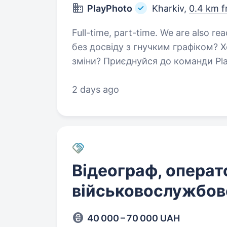
PlayPhoto
Kharkiv,
0.4 km f
Full-time, part-time. We are also ready to hire 
без досвіду з гнучким графіком? 
зміни? Приєднуйся до команди Pl
розважальних центрах України! Що ти 
відвідувачам…
2 days ago
Відеограф, опера
військовослужбов
40 000 – 70 000 UAH