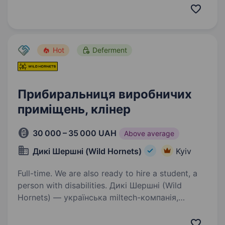
robota.avrora.ua
https://telegram.me/Avrora_HC_bot Запрошуємо
в команду прибиральника (-цю) Вакансія
відкрита: …
Hot
Deferment
Прибиральниця виробничих
приміщень, клінер
30 000 – 35 000 UAH
Above average
Дикі Шершні (Wild Hornets)
Kyiv
Full-time. We are also ready to hire a student, a
person with disabilities. Дикі Шершні (Wild
Hornets) — українська miltech-компанія,
що створює технології, які щодня працюють
на фронті. Наші системи використовуються