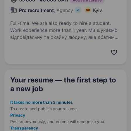
Pro recruitment
, Agency
Kyiv
Full-time. We are also ready to hire a student.
Work experience more than 1 year. Ми шукаємо
відповідальну та охайну людину, яка дбатиме
про чистоту та затишок у нашому просторі.
Ваша робота — це не просто порядок,
це створення здорового середовища для
команди, яка працює на зміцнення
оборонного…
Your resume — the first step
to
a new job
It takes no more than 3 minutes
To create and publish your
resume.
Privacy
Post anonymously, and no one will recognize you.
Transparency