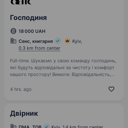
Господиня
18 000 UAH
Сенс, книгарня
Kyiv,
0.3 km from center
Full-time. Шукаємо у свою команду господинь,
які будуть відповідальні за чистоту і комфорт
нашого простору! Вимоги: Відповідальність,
уважність та ввічливість; Любов до порядку
та чистоти. Обов’язки: Генеральне
4 hrs. ago
прибирання…
Двірник
ПМА, ТОВ
Kyiv,
1.4 km from center