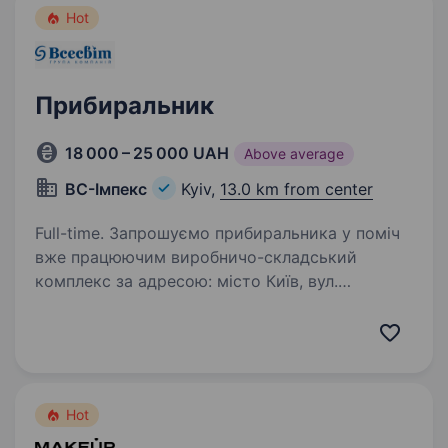
Hot
Прибиральник
18 000 – 25 000 UAH
Above average
ВC-Імпекс
Kyiv,
13.0 km from center
Full-time. Запрошуємо прибиральника у поміч
вже працюючим виробничо-складський
комплекс за адресою: місто Київ, вул.
Пухівська, 1 А (Троєщина) — можливе
проживання Графік роботи: понеділок-
п'ятниця, 09:00−18:00, з 13 до 14−00…
Hot