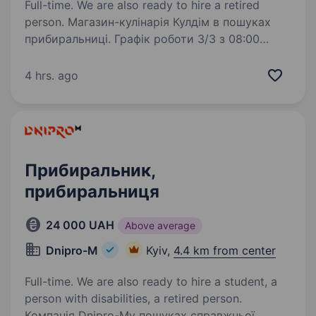
Full-time. We are also ready to hire a retired
person. Магазин-кулінарія Кулдім в пошуках
прибиральниці. Графік роботи 3/3 з 08:00
до 20:00. Робота передбачає: вологе та сухе
прибирання торговельного залу і виробничих
4 hrs. ago
приміщень; підтримання чистоти скла
на вхідних…
Прибиральник,
прибиральниця
24 000 UAH
Above average
Dnipro-M
Kyiv,
4.4 km from center
Full-time. We are also ready to hire a student, a
person with disabilities, a retired person.
Компанія Dnipro-Mу пошуках справжньої