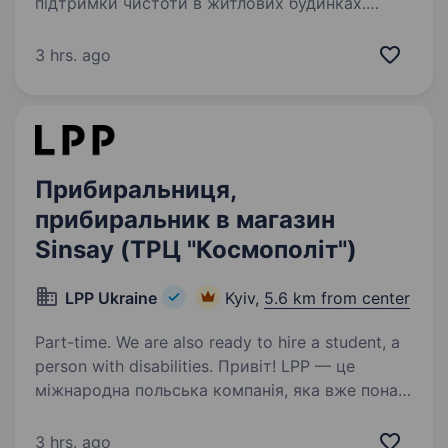
підтримки чистоти в житлових будинках.
Що потрібно робити: Прибирати під'їзди,
сходи, коридори Мити підлогу, вікна, двері
3 hrs. ago
Виносити сміття,…
Прибиральниця,
прибиральник в магазин
Sinsay (ТРЦ "Космополіт")
LPP Ukraine
Kyiv,
5.6 km from center
Part-time. We are also ready to hire a student, a
person with disabilities. Привіт! LPP — це
міжнародна польська компанія, яка вже понад
30 років успішно працює у сфері моди
та роздрібної торгівлі. Наша компанія керує
3 hrs. ago