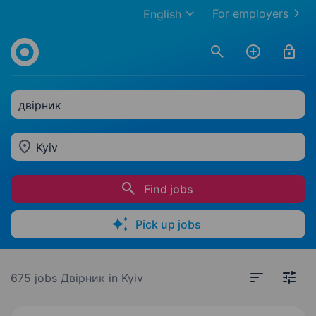
For employers
English
двірник
Kyiv
Find jobs
Pick up jobs
675 jobs
Двірник in Kyiv