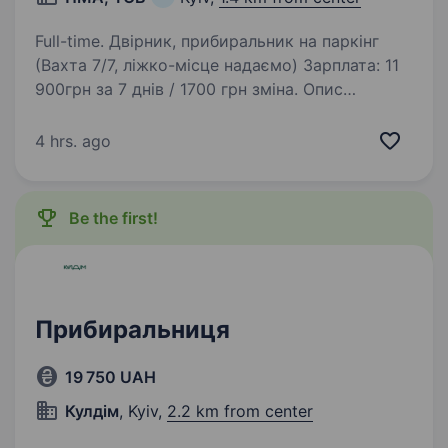
Full-time. Двірник, прибиральник на паркінг
(Вахта 7/7, ліжко-місце надаємо) ​Зарплата: 11
900грн за 7 днів / 1700 грн зміна. ​Опис
вакансії: Запрошуємо на роботу активних та
відповідальних співробітників для прибирання
4 hrs. ago
території…
Be the first!
Прибиральниця
19 750 UAH
Кулдім
, Kyiv,
2.2 km from center