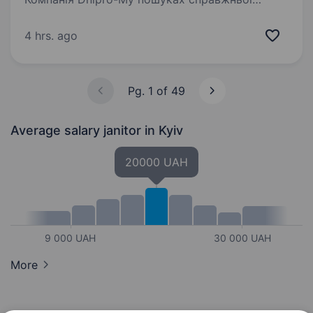
майстрині чистоти у місті Київ! Ми віримо,
що чистота дарує натхнення для великих
4 hrs. ago
справ. Якщо Ви любите робити простір
навколо себе охайним та затишним, а Ваша
увага до деталей…
Pg. 1 of 49
Average salary janitor
in Kyiv
20000 UAH
9 000 UAH
30 000 UAH
More