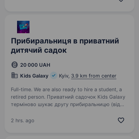
підрозділами ЗСУ для протидії ворожим
безпілотникам та захисту інфраструктури…
Прибиральниця в приватний
дитячий садок
20 000 UAH
Kids Galaxy
Kyiv,
3.9 km from center
Full-time. We are also ready to hire a student, a
retired person. Приватний садочок Kids Galaxy
терміново шукає другу прибиральницю (від
метро Вокзальної 10−15 хвилин) Вакансія:
Прибиральниця Місце роботи: Kids Galaxy,
2 hrs. ago
Митрополита Василя Липківського 38а
(правий берег) Обов’язки:…