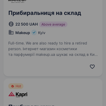
Прибиральниця на склад
22 500 UAH
Above average
Makeup
Kyiv
Full-time. We are also ready to hire a retired
person. Інтернет-магазин косметики
та парфумерії makeup.ua шукає на склад в Київ
прибиральницю. Вимоги: Досвід роботи
прибиральницею буде плюсом. Бажання
працювати. Графік роботи: Графік роботи:
Денні зміни 3 дні…
Hot