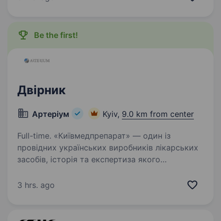
п’ятьма впізнаваними брендами: Reserved,
Cropp, House, Mohito та Sinsay…
Be the first!
Двірник
Артеріум
Kyiv,
9.0 km from center
Full-time. «Київмедпрепарат» — один із
провідних українських виробників лікарських
засобів, історія та експертиза якого
формуються з 1847 року. Компанія
спеціалізується на виробництві
3 hrs. ago
антибактеріальних засобів і є багаторічним…