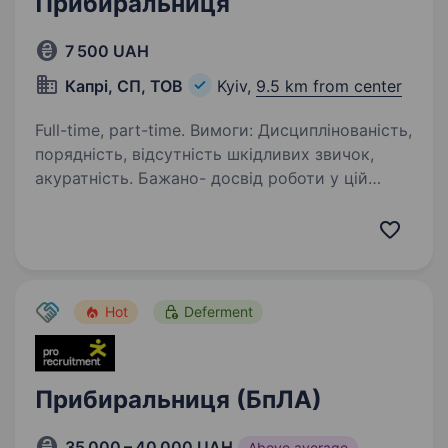
Прибиральниця
7 500 UAH
Капрі, СП, ТОВ
Kyiv,
9.5 km from center
Full-time, part-time. Вимоги: Дисциплінованість,
порядність, відсутність шкідливих звичок,
акуратність. Бажано- досвід роботи у цій
сфері. Обов’язки: Ранкове прибирання
виробництва з 8.00 до 11.00 (3год) Виніс
сміття Прибирання…
Hot
Deferment
Прибиральниця (БпЛА)
35 000 – 40 000 UAH
Above average