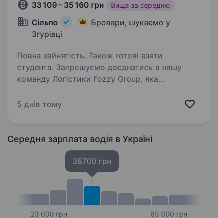
33 109 – 35 160 грн
Вища за середню
Сільпо
Бровари, шукаємо у
Згурівці
Повна зайнятість. Також готові взяти
студента. Запрошуємо доєднатись в нашу
команду Логістики Fozzy Group, яка
забезпечує товарами торгову мережу Сільпо.
Якщо ви хочете працювати в стабільній
5 днів тому
успішній компанії, яка активно розвивається,
тоді саме для вас відкрита…
Середня зарплата водія
в Україні
38700 грн
23 000 грн
65 000 грн