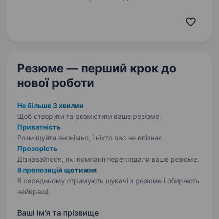
та новачків • ЗНИЖИ НА ПАЛИВО • Підходить
жінкам • Студентам • Військовим Шукаєш
стабільний дохід за кермом? Заробляй
більше — до 65% від каси Гнучкий графік —…
Резюме — перший крок
до
нової роботи
Не більше 3 хвилин
Щоб створити та розмістити ваше
резюме.
Приватність
Розміщуйте анонімно, і ніхто вас не впізнає.
Прозорість
Дізнавайтеся, які компанії переглядали ваше резюме.
8 пропозицій щотижня
В середньому отримують шукачі з резюме і обирають
найкращі.
Ваші ім'я та прізвище