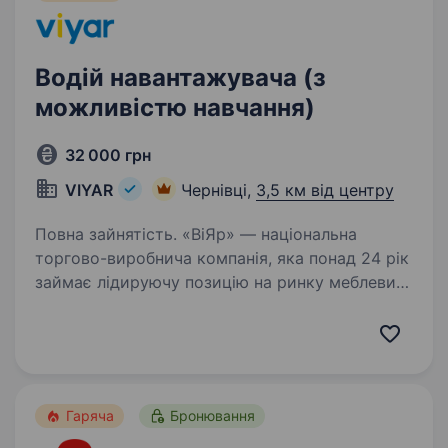
Водій навантажувача (з
можливістю навчання)
32 000 грн
VIYAR
Чернівці,
3,5 км від центру
Повна зайнятість. «ВіЯр» — національна
торгово-виробнича компанія, яка понад 24 рік
займає лідируючу позицію на ринку меблевих
комплектуючих. Ми зберігаємо високу
динаміку зростання і збільшуємо виробничі
потужності. Ми запрошуємо…
Гаряча
Бронювання