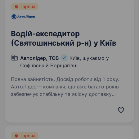
Гаряча
Водій-експедитор
(Святошинський р-н) у Київ
Автолідер, ТОВ
Київ, шукаємо у
Софіївській Борщагівці
Повна зайнятість. Досвід роботи від 1 року.
АвтоЛідер— компанія, що вже багато років
забезпечує стабільну та якісну доставку
по Києву та області. Ми цінуємо
відповідальність, точність та командну роботу,
і запрошуємо в нашу команду людей, які
поділяють ці…
Гаряча