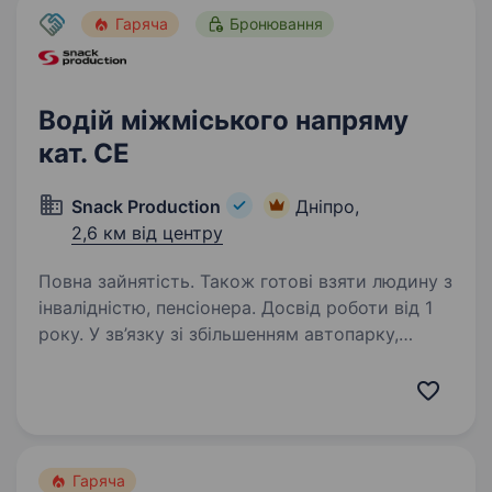
Гаряча
Бронювання
Водій міжміського напряму
кат. СЕ
Snack Production
Дніпро,
2,6 км від центру
Повна зайнятість. Також готові взяти людину з
інвалідністю, пенсіонера. Досвід роботи від 1
року. У зв’язку зі збільшенням автопарку,
автотранспортному підприємству ТОВ
«ЄВРОГРУПТРАНС» потрібні водії категорії
СЕ для роботи на сідельних тягачах ДАФ
з напівпричепами. Робота по Україні,
перевезення продуктів…
Гаряча