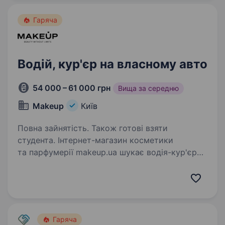
Гаряча
Водій, кур'єр на власному авто
54 000 – 61 000 грн
Вища за середню
Makeup
Київ
Повна зайнятість. Також готові взяти
студента. Інтернет-магазин косметики
та парфумерії makeup.ua шукає водія-кур'єра
на власному авто, для доставки інтернет
замовлень. Основні задачі: Прийом замовлень
у відділі доставки; Своєчасна доставка
та вручення…
Гаряча