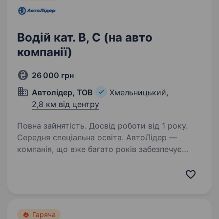
Водій кат. В, С (на авто
компанії)
26 000 грн
Автолідер, ТОВ
Хмельницький,
2,8 км від центру
Повна зайнятість. Досвід роботи від 1 року.
Середня спеціальна освіта. АвтоЛідер —
компанія, що вже багато років забезпечує
стабільну та якісну доставку
по Хмельницькому та області. Ми цінуємо
відповідальність, точність та командну роботу,
і запрошуємо в нашу команду людей, які
поділяють…
Гаряча