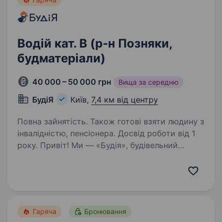
Водій кат. В (р-н Позняки,
будматеріали)
40 000 – 50 000 грн
Вища за середню
БудіЯ
Київ,
7,4 км від центру
Повна зайнятість. Також готові взяти людину з
інвалідністю, пенсіонера. Досвід роботи від 1
року. Привіт! Ми — «Будія», будівельний
магазин з душею та амбіціями, який з 2018
року допомагає киянам та жителям області
економити час і гроші, доставляючи якісні
будматеріали швидко і надійно. Саме зараз
ми шукаємо…
Гаряча
Бронювання