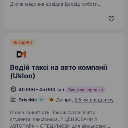
Діюча медична довідка Досвід роботи
на пасажирських перевезеннях Бажане
проживання на Петропавлівській Борщагівці
Умови роботи: Неповний робочий день (2
години вранці з 7:00—9:00…
Гаряча
Водій таксі на авто компанії
(Uklon)
40 000 – 45 000 грн
Вища за середню
DriveMe
Дніпро,
2,5 км від центру
Повна зайнятість. Також готові взяти
студента, пенсіонера. ЛІЦЕНЗОВАНИЙ
АВТОПАРК • СПЕЦ.УМОВИ для військових