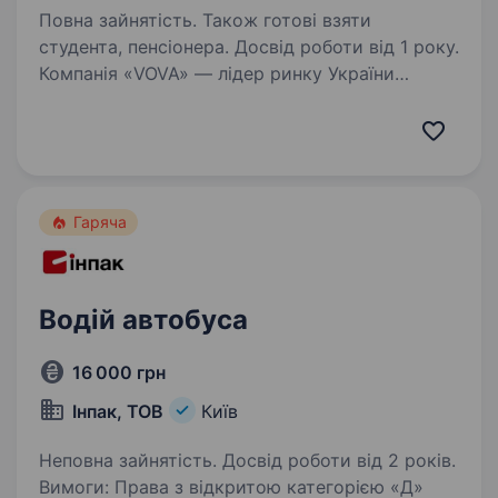
Повна зайнятість. Також готові взяти
студента, пенсіонера. Досвід роботи від 1 року.
Компанія «VOVA» — лідер ринку України
у сфері реалізації професійних продуктів
харчування у сегменті HoReCa. У зв’язку
з активним зростанням компанії знаходимось
в пошуку колеги на посадуводія.
Ми пропонуємо: стабільний…
Гаряча
Водій автобуса
16 000 грн
Інпак, ТОВ
Київ
Неповна зайнятість. Досвід роботи від 2 років.
Вимоги: Права з відкритою категорією «Д»