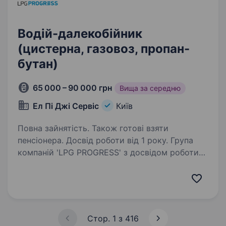
Водій-далекобійник
(цистерна, газовоз, пропан-
бутан)
65 000 – 90 000 грн
Вища за середню
Ел Пі Джі Сервіс
Київ
Повна зайнятість. Також готові взяти
пенсіонера. Досвід роботи від 1 року. Група
компаній 'LPG PROGRESS' з досвідом роботи
на європейському ринку продажу пропан-
бутану, для розширення штату набирає водіїв-
міжнародників. Вимоги: надаємо перевагу
водіям з досвідом QR оновлення даних…
Стор. 1 з 416