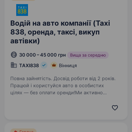
Водій на авто компанії (Taxi
838, оренда, таксі, викуп
автівки)
30 000 – 45 000 грн
Вища за середню
TAXI838
Вінниця
Повна зайнятість. Досвід роботи від 2 років.
Працюй і користуйся авто в особистих
цілях — без оплати оренди!Ми активно
масштабуємось і запрошуємо до команди
відповідальних та амбіційних водіїв.
Що ви ОТРИМАЄТЕ: Зарплата від 30 000 грн/
місяць, 0% комісії…
Гаряча