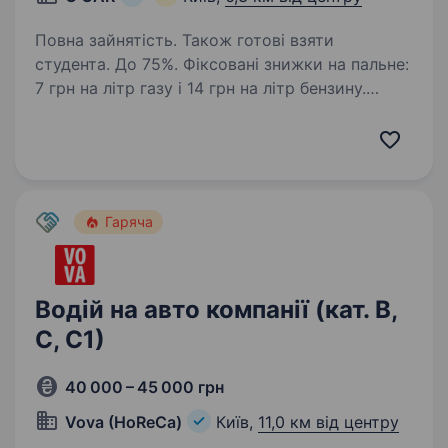
Повна зайнятість. Також готові взяти
студента. До 75%. Фіксовані знижки на пальне:
7 грн на літр газу і 14 грн на літр бензину.
ВИКУП АВТО, ЛІЦЕНЗІЯ, ОДИН водій на авто. ​​
Автопарк «G CAR» шукає водія для роботи
в таксі у Вашому місті. Ми пропонуємо:
Надаємо…
Гаряча
Водій на авто компанії (кат. В,
С, С1)
40 000 – 45 000 грн
Vova (HoReCa)
Київ,
11,0 км від центру