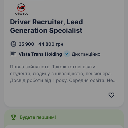
Driver Recruiter, Lead
Generation Specialist
35 900 – 44 800 грн
Vista Trans Holding
Дистанційно
Повна зайнятість. Також готові взяти
студента, людину з інвалідністю, пенсіонера.
Досвід роботи від 1 року. Середня освіта. Here
at Vista Trans, we think one can become the best
logistics company only by delivering the right
product to the right place in the right condition
and at the right time. We offer reliable cargo
transportation…
Будьте першим!