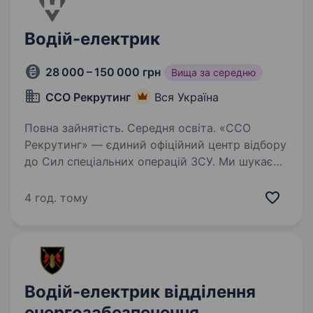
Водій-електрик
28 000 – 150 000 грн
Вища за середню
ССО Рекрутинг
Вся Україна
Повна зайнятість. Середня освіта. «ССО
Рекрутинг» — єдиний офіційний центр відбору
до Сил спеціальних операцій ЗСУ. Ми шукаємо
вмотивованих та цілеспрямованих людей із
різними професіями, адже кожен навик може
4 год. тому
стати безцінним у службі. Якщо ви готові…
Водій-електрик відділення
енергозабезпечення,