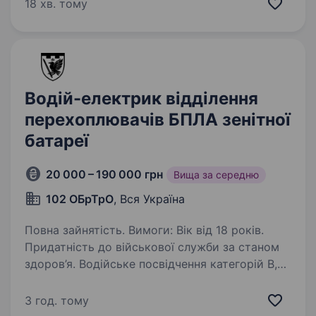
якого формуються з 1847 року. Компанія
18 хв. тому
спеціалізується на виробництві
антибактеріальних засобів і є багаторічним…
Водій-електрик відділення
перехоплювачів БПЛА зенітної
батареї
20 000 – 190 000 грн
Вища за середню
102 ОБрТрО
, Вся Україна
Повна зайнятість. Вимоги: Вік від 18 років.
Придатність до військової служби за станом
здоров’я. Водійське посвідчення категорій В,
С. Досвід з ремонту та обслуговування
транспортних засобів. Вміння працювати
3 год. тому
в складних…