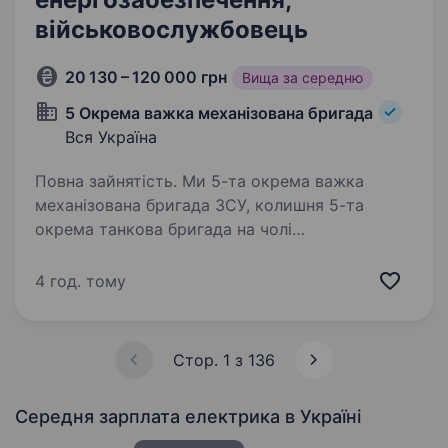
військовослужбовець
20 130 – 120 000 грн
Вища за середню
5 Окрема важка механізована бригада
Вся Україна
Повна зайнятість. Ми 5-та окрема важка
механізована бригада ЗСУ, колишня 5-та
окрема танкова бригада на чолі
з командиром, який здобув особливе визнання
в битві за Бахмут, коли його підрозділ
4 год. тому
утримував стратегічно важливі позиції…
Стор. 1 з 136
Середня зарплата електрика
в Україні