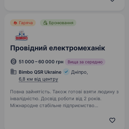
роль. Ця вакансія у R&D-команду,
що розробляє та виробляє техніку…
Гаряча
Бронювання
Провідний електромеханік
51 000 – 60 000 грн
Вища за середню
Bimbo QSR Ukraine
Дніпро,
6,8 км від центру
Повна зайнятість. Також готові взяти людину з
інвалідністю. Досвід роботи від 2 років.
Міжнародне стабільне підприємство
з виробництва хлібобулочних виробів «Бімбо
QSR Україна» («Бімбо Кюєсар Україна»)
запрошує на роботу електромеханіка.