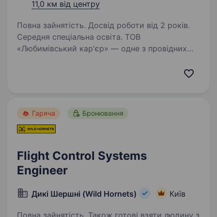
11,0 км від центру
Повна зайнятість. Досвід роботи від 2 років.
Середня спеціальна освіта. ТОВ
«Любимівський кар'єр» — одне з провідних
підприємств Дніпропетровської області
з видобутку граніту та виробництва
високоякісного щебеню. У зв’язку
з розширенням виробничих потужностей,
модернізацією обладнання…
Гаряча
Бронювання
Flight Control Systems
Engineer
Дикі Шершні (Wild Hornets)
Київ
Повна зайнятість. Також готові взяти людину з