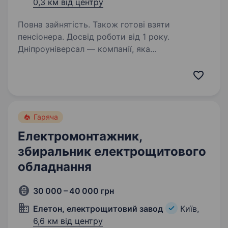
0,3 км від центру
Повна зайнятість. Також готові взяти
пенсіонера. Досвід роботи від 1 року.
Дніпроуніверсал — компанії, яка
спеціалізується на оренді комерційної
нерухомості у місті Дніпро. Наша мета —
забезпечувати комфорт і безпеку для
орендарів, підтримуючи приміщення в
ідеальному стані. Якщо ви відповідальний,…
Гаряча
Електромонтажник,
збиральник електрощитового
обладнання
30 000 – 40 000 грн
Елетон, електрощитовий завод
Київ,
6,6 км від центру