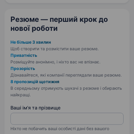
Працюємо для ресторанів «МакДональдс»,
мереж супермаркетів «АТБ»,…
Резюме — перший крок
до
нової роботи
Не більше 3 хвилин
Щоб створити та розмістити ваше
резюме.
Приватність
Розміщуйте анонімно, і ніхто вас не впізнає.
Прозорість
Дізнавайтеся, які компанії переглядали ваше резюме.
8 пропозицій щотижня
В середньому отримують шукачі з резюме і обирають
найкращі.
Ваші ім'я та прізвище
Ніхто не побачить ваші особисті дані без вашого