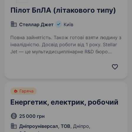
Пілот БпЛА (літакового типу)
Стеллар Джет
Київ
Повна зайнятість. Також готові взяти людину з
інвалідністю. Досвід роботи від 1 року. Stellar
Jet — це мультидисциплінарне R&D бюро
та експериментальне виробництво. Наші
проєкти вже довели свою ефективність, і
ми продовжуємо активну роботу над
перспективними розробками. Зараз
ми в пошуку Пілота-тестувальника…
Гаряча
Енергетик, електрик, робочий
25 000 грн
Дніпроуніверсал, ТОВ
, Дніпро,