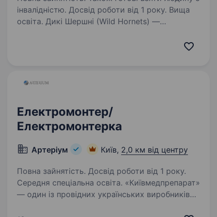
інвалідністю. Досвід роботи від 1 року. Вища
освіта. Дикі Шершні (Wild Hornets) —
українська miltech-компанія, що створює
ефективні дрони, які щодня працюють
на фронті. Наші системи використовуються
підрозділами ЗСУ для протидії ворожим
безпілотникам та захисту інфраструктури…
Електромонтер/
Електромонтерка
Артеріум
Київ,
2,0 км від центру
Повна зайнятість. Досвід роботи від 1 року.
Середня спеціальна освіта. «Київмедпрепарат»
— один із провідних українських виробників
лікарських засобів, історія та експертиза