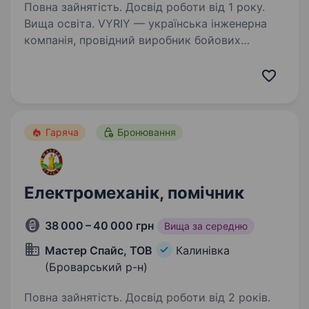
Повна зайнятість. Досвід роботи від 1 року.
Вища освіта. VYRIY — українська інженерна
компанія, провідний виробник бойових
безпілотних комплексів, активно впроваджує
системи роботизації війни та рішення
з локалізованих комплектуючих. Ми ростемо,
розширюємо команду та шукаємо…
Гаряча
Бронювання
Електромеханік, помічник
38 000 – 40 000 грн
Вища за середню
Мастер Спайс, ТОВ
Калинівка
(Броварський р-н)
Повна зайнятість. Досвід роботи від 2 років.