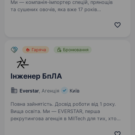
Ми — компанія-імпортер спецій, прянощів
та сушених овочів, яка вже 17 років
забезпечує українських виробників харчової
промисловості якісною сировиною. Постійно
розширюємо виробництво, модернізуємо
обладнання та впроваджуємо…
Гаряча
Бронювання
Інженер БпЛА
Everstar
, Агенція
Київ
Повна зайнятість. Досвід роботи від 1 року.
Вища освіта. Ми — EVERSTAR, перша
рекрутингова агенція в MilTech для тих, хто
готовий створювати технологічне майбутнє.
Але досить про нас, розказуємо про головну