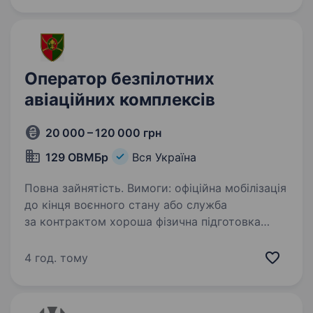
Оператор безпілотних
авіаційних комплексів
20 000 – 120 000 грн
129 ОВМБр
Вся Україна
Повна зайнятість. Вимоги: офіційна мобілізація
до кінця воєнного стану або служба
за контрактом хороша фізична підготовка
та моральна стійкість відповідальність
та дисципліна придатність до служби
4 год. тому
за станом здоров’я відсутність…