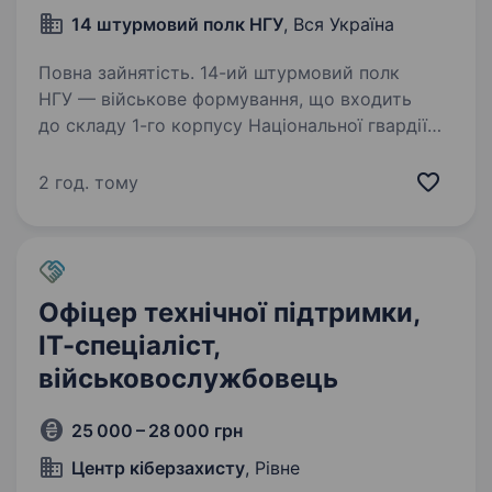
14 штурмовий полк НГУ
, Вся Україна
Повна зайнятість. 14-ий штурмовий полк
НГУ — військове формування, що входить
до складу 1-го корпусу Національної гвардії
України «Азов». Підрозділ, фундаментом якого
став Інтернаціональний батальйон бригади
2 год. тому
Азов, розширився до полку…
Офіцер технічної підтримки,
ІТ-спеціаліст,
військовослужбовець
25 000 – 28 000 грн
Центр кіберзахисту
, Рівне