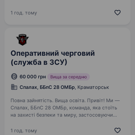
Наша місія — нищити ворога з використанням
передових технологій, захищати нашу землю
1 год. тому
та підтримувати бойовий…
Оперативний черговий
(служба в ЗСУ)
60 000 грн
Вища за середню
Спалах, ББпС 28 ОМБр
, Краматорськ
Повна зайнятість. Вища освіта. Привіт! Ми —
Спалах, ББпС 28 ОМБр, команда, яка стоїть
на захисті безпеки та миру, застосовуючи
сучасні технології для ефективного
протистояння ворогу. Як Оперативний
1 год. тому