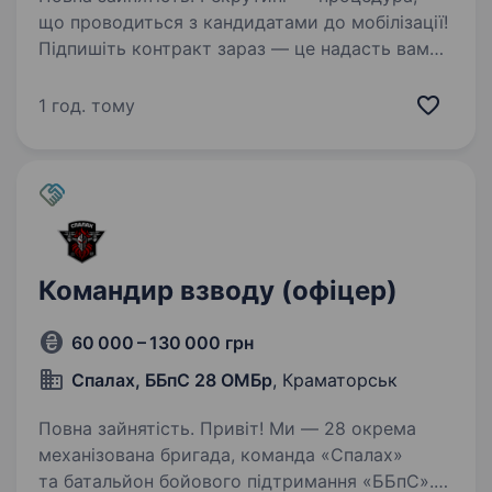
що проводиться з кандидатами до мобілізації!
Підпишіть контракт зараз — це надасть вам
можливість обрати місце служби та отримати
всі соціальні гарантії вчасно. Основна
1 год. тому
інформація: Заробітна…
Командир взводу (офіцер)
60 000 – 130 000 грн
Спалах, ББпС 28 ОМБр
, Краматорськ
Повна зайнятість. Привіт! Ми — 28 окрема
механізована бригада, команда «Спалах»
та батальйон бойового підтримання «ББпС».