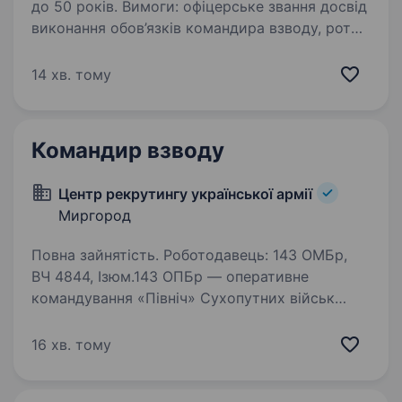
до 50 років. Вимоги: офіцерське звання досвід
виконання обов’язків командира взводу, роти
або на схожій посаді не менше 1 року
бездоганне знання статутів Збройних Сил
14 хв. тому
України Умови роботи: переведення…
Командир взводу
Центр рекрутингу української армії
Миргород
Повна зайнятість. Роботодавець: 143 ОМБр,
ВЧ 4844, Ізюм.143 ОПБр — оперативне
командування «Північ» Сухопутних військ
Збройних Сил України. На даний час бригада
приймає участь у бойових діях
16 хв. тому
на Харківському напрямку. Вимоги: …