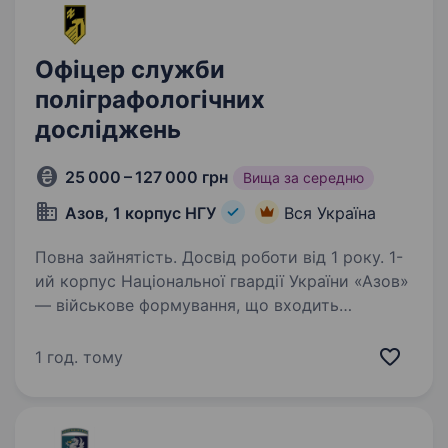
Офіцер служби
поліграфологічних
досліджень
25 000 – 127 000 грн
Вища за середню
Азов, 1 корпус НГУ
Вся Україна
Повна зайнятість. Досвід роботи від 1 року. 1-
ий корпус Національної гвардії України «Азов»
— військове формування, що входить
до складу НГУ. Підрозділ збирає команду
вмотивованих фахівців, які готові бути
1 год. тому
прикладом та працювати разом на перемогу.
Офіцер…