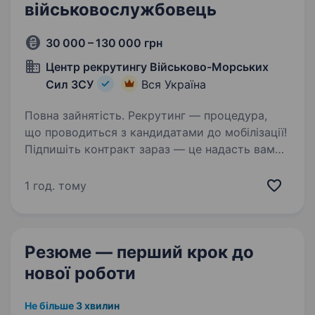
військовослужбовець
30 000 – 130 000 грн
Центр рекрутингу Військово-Морських
Сил ЗСУ
Вся Україна
Повна зайнятість. Рекрутинг — процедура,
що проводиться з кандидатами до мобілізації!
Підпишіть контракт зараз — це надасть вам
можливість обрати місце служби та отримати
всі соціальні гарантії вчасно. Основна
1 год. тому
інформація:Заробітна…
Резюме — перший крок
до
нової роботи
Не більше 3 хвилин