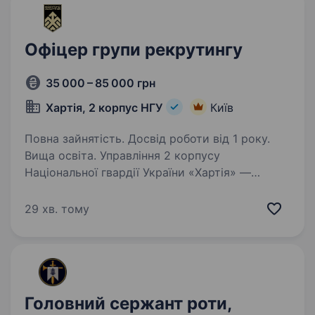
Офіцер групи рекрутингу
35 000 – 85 000 грн
Хартія, 2 корпус НГУ
Київ
Повна зайнятість. Досвід роботи від 1 року.
Вища освіта. Управління 2 корпусу
Національної гвардії України «Хартія» —
Пропонує службу у складі ефективного
та сучасного військового підрозділу з якісним
29 хв. тому
навчанням, підготовкою, та можливістю
професійного зростання і реалізації…
Головний сержант роти,