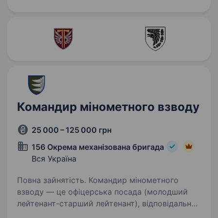
черговий ти станеш важливою ланкою нашої
служби,…
Командир мінометного взводу
25 000 – 125 000 грн
156 Окрема механізована бригада
Вся Україна
Повна зайнятість. Командир мінометного
взводу — це офіцерська посада (молодший
лейтенант-старший лейтенант), відповідальний
за бойову готовність підрозділу, управління