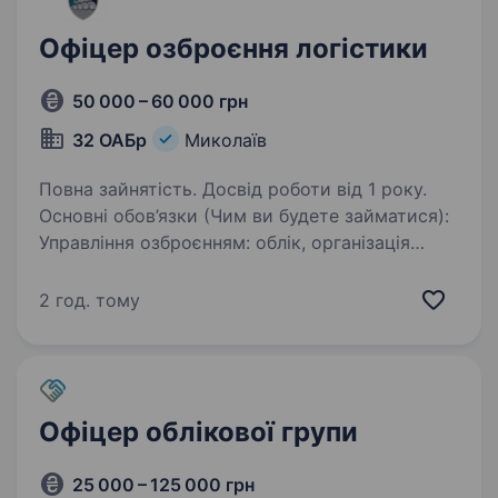
Офіцер озброєння логістики
50 000 – 60 000 грн
32 ОАБр
Миколаїв
Повна зайнятість. Досвід роботи від 1 року.
Основні обов’язки (Чим ви будете займатися):
Управління озброєнням: облік, організація
правильного зберігання та експлуатації всієї
зброї та техніки за напрямком діяльності.
2 год. тому
Технічне забезпечення: планування…
Офіцер облікової групи
25 000 – 125 000 грн