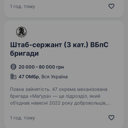
вогнем мінометів, планування бойових дій,
1 год. тому
навчання особового…
Штаб-сержант (3 кат.) ВБпС
бригади
20 000 – 80 000 грн
47 ОМБр
, Вся Україна
Повна зайнятість. 47 окрема механізована
бригада «Маґура» — це підрозділ, який
об'єднав навесні 2022 року добровольців,
що не могли стояти осторонь, коли ворог
прийшов на нашу землю. З того часу
1 год. тому
ми боремось за свободу України