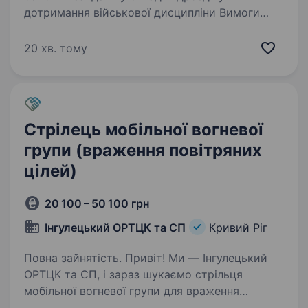
дотримання військової дисципліни Вимоги
готовність працювати в зоні активних бойових
дій досвід військової служби буде перевагою
20 хв. тому
придатність до…
Стрілець мобільної вогневої
групи (враження повітряних
цілей)
20 100 – 50 100 грн
Інгулецький ОРТЦК та СП
Кривий Ріг
Повна зайнятість. Привіт! Ми — Інгулецький
ОРТЦК та СП, і зараз шукаємо стрільця
мобільної вогневої групи для враження
повітряних цілей у місті Кривий Ріг. Якщо