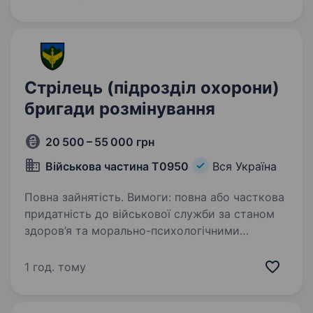
та використовує сучасні технології…
Стрілець (підрозділ охорони)
бригади розмінування
20 500 – 55 000 грн
Військова частина Т0950
Вся Україна
Повна зайнятість. Вимоги: повна або часткова
придатність до військової служби за станом
здоров’я та морально-психологічними
якостями вік до 55 років фізична витривалість
і готовність до роботи в умовах військової
1 год. тому
служби …