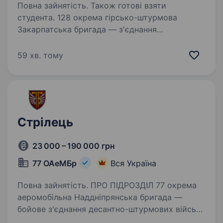
Повна зайнятість. Також готові взяти
студента. 128 окрема гірсько-штурмова
Закарпатська бригада — з'єднання
Сухопутних військ Збройних Сил України.
Підрозділи бригади дислокуються
59 хв. тому
на території мальовничої Закарпатської
області. 128 окрема гірсько-штурмова
Закарпатська…
Стрілець
23 000 – 190 000 грн
77 ОАеМБр
Вся Україна
Повна зайнятість. ПРО ПІДРОЗДІЛ 77 окрема
аеромобільна Наддніпрянська бригада —
бойове з'єднання десантно-штурмових військ
Збройних сил України сформоване у грудні