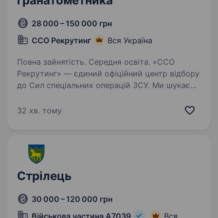
гранатометника
28 000 – 150 000 грн
ССО Рекрутинг
Вся Україна
Повна зайнятість. Середня освіта. «ССО
Рекрутинг» — єдиний офіційний центр відбору
до Сил спеціальних операцій ЗСУ. Ми шукаємо
вмотивованих та цілеспрямованих людей із
різними професіями, адже кожен навик може
32 хв. тому
стати безцінним у службі. Якщо ви готові…
Стрілець
30 000 – 120 000 грн
Військова частина А7039
Вся