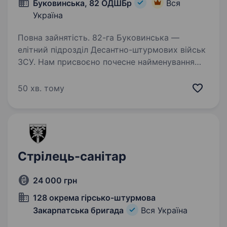
Буковинська, 82 ОДШБр
Вся
Україна
Повна зайнятість. 82-га Буковинська —
елітний підрозділ Десантно-штурмових військ
ЗСУ. Нам присвоєно почесне найменування
«Буковинська» Указом Президента України
Володимира Зеленського — за мужність,
50 хв. тому
професіоналізм і вірність присязі…
Стрілець-санітар
24 000 грн
128 окрема гірсько-штурмова
Закарпатська бригада
Вся Україна