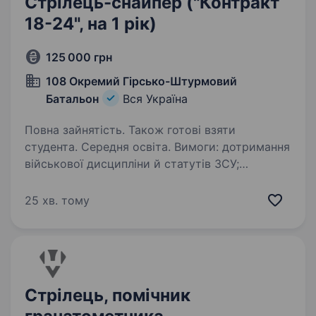
Стрілець-снайпер ("Контракт
18-24", на 1 рік)
125 000 грн
108 Окремий Гірсько-Штурмовий
Батальон
Вся Україна
Повна зайнятість. Також готові взяти
студента. Середня освіта. Вимоги: дотримання
військової дисципліни й статутів ЗСУ;
дотримання умов контракту; вмотивованість;
вік 18−24 роки; бажання навчатись і
25 хв. тому
розвиватись. Умови роботи: контракт на один
рік з обовʼязковою…
Стрілець, помічник