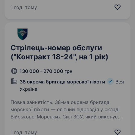
2022 року в умовах широкомасштабного
1 год. тому
вторгнення російської федерації…
Стрілець-номер обслуги
("Контракт 18-24", на 1 рік)
130 000 – 270 000 грн
38 окрема бригада морської піхоти
Вся
Україна
Повна зайнятість. 38-ма окрема бригада
морської піхоти — елітний підрозділ у складі
Військово-Морських Сил ЗСУ, який виконує
завдання на воді, землі та у повітрі. Бригада
має якісну сучасну західну зброю
1 год. тому