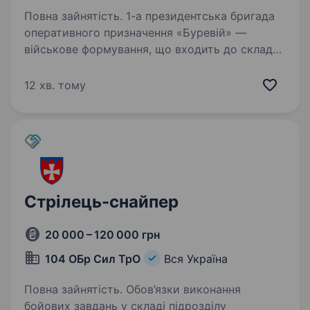
Повна зайнятість. 1-а президентська бригада
оперативного призначення «Буревій» —
військове формування, що входить до складу
1-го корпусу Національної гвардії України
«Азов». Бригада шукає фахівців в батальйони
12 хв. тому
та інші підрозділи…
Стрілець-снайпер
20 000 – 120 000 грн
104 ОБр Сил ТрО
Вся Україна
Повна зайнятість. Обов’язки виконання
бойових завдань у складі підрозділу