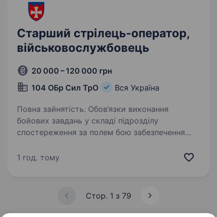
Старший стрілець-оператор,
військовослужбовець
20 000 – 120 000 грн
104 ОБр Сил ТрО
Вся Україна
Повна зайнятість. Обов’язки виконання
бойових завдань у складі підрозділу
спостереження за полем бою забезпечення
стійкості вогневих позицій під час оборонних
бойових дій виконання стрілецьких завдань
1 год. тому
та робота зі спеціалізованою…
Стор. 1 з 79