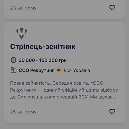
ти хочеш служити країні, долучитися
23 хв. тому
до захисту неба України і готовий…
Стрілець-зенітник
30 000 – 150 000 грн
ССО Рекрутинг
Вся Україна
Повна зайнятість. Середня освіта. «ССО
Рекрутинг» — єдиний офіційний центр відбору
до Сил спеціальних операцій ЗСУ. Ми шукаємо
вмотивованих та цілеспрямованих людей із
різними професіями, адже кожен навик може
25 хв. тому
стати безцінним у службі. Якщо ви готові…