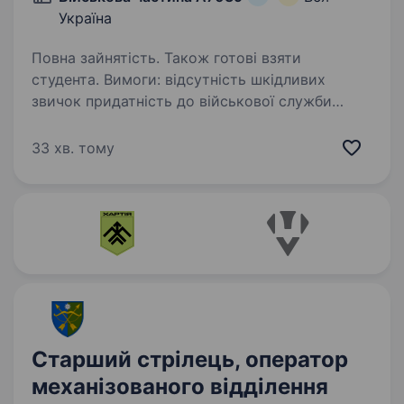
Україна
Повна зайнятість. Також готові взяти
студента. Вимоги: відсутність шкідливих
звичок придатність до військової служби
за станом здоров’я вік до 50 років готовність
працювати в зоні активних бойових дій Умови
33 хв. тому
роботи: мобілізація до кінця воєнного…
Старший стрілець, оператор
механізованого відділення