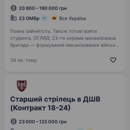
20 800 – 190 000 грн
23 ОМБр
Вся Україна
Повна зайнятість. Також готові взяти
студента. ОГЛЯД: 23-тя окрема механізована
бригада — формування механізованих військ
у складі Сухопутних Військ Збройних Сил
України. Бригада була сформована в січні 2023
34 хв. тому
року, в даний час приймає активну участь
в бойових…
Старший стрілець в ДШВ
(Контракт 18-24)
23 000 – 125 000 грн