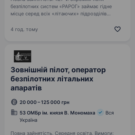
безпілотних систем «РАРОГ» займає гідне
місце серед всіх «літаючих» підрозділів
Збройних Сил України за кількістю знищеної
ворожої техніки та живої сили противника.
4 год. тому
Полк розвивається та створює…
Зовнішній пілот, оператор
безпілотних літальних
апаратів
20 000 – 125 000 грн
53 ОМБр ім. князя В. Мономаха
Вся
Україна
Повна зайнятість. Середня освіта. Вимоги: