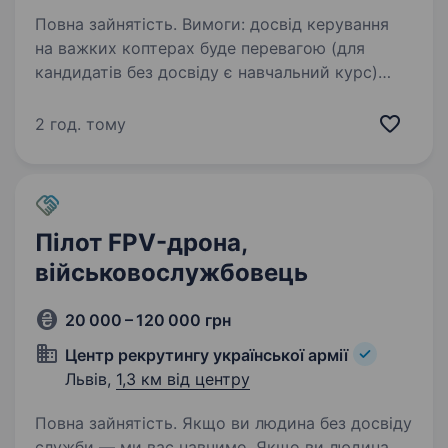
Повна зайнятість. Вимоги: досвід керування
на важких коптерах буде перевагою (для
кандидатів без досвіду є навчальний курс)
прагнення постійно навчатися і розвиватися
відповідальність готовність працювати в зоні
2 год. тому
бойових…
Пілот FPV-дрона,
військовослужбовець
20 000 – 120 000 грн
Центр рекрутингу української армії
Львів,
1,3 км від центру
Повна зайнятість. Якщо ви людина без досвіду
служби — ми вас навчимо. Якщо ви людина