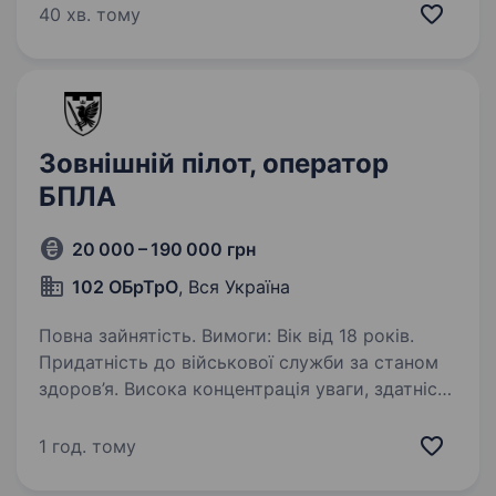
ефективність у польових умовах. Ви будете
40 хв. тому
частиною команди, яка використовує…
Зовнішній пілот, оператор
БПЛА
20 000 – 190 000 грн
102 ОБрТрО
, Вся Україна
Повна зайнятість. Вимоги: Вік від 18 років.
Придатність до військової служби за станом
здоров’я. Висока концентрація уваги, здатність
швидко реагувати на зміну обстановки.
Готовність постійно навчатись
1 год. тому
та вдосконалювати…