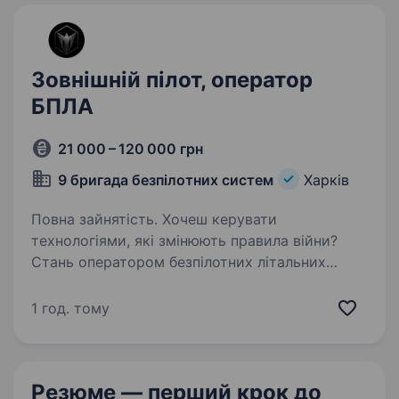
Зовнішній пілот, оператор
БПЛА
21 000 – 120 000 грн
9 бригада безпілотних систем
Харків
Повна зайнятість. Хочеш керувати
технологіями, які змінюють правила війни?
Стань оператором безпілотних літальних
апаратів і отримай шанс бути очима та силою
сучасної армії! Запрошуємо на службу в 9
1 год. тому
Окрему Бригаду Безпілотних Систем!…
Резюме — перший крок
до