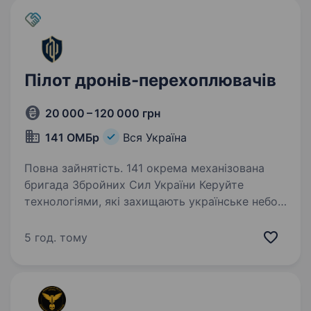
Пілот дронів-перехоплювачів
20 000 – 120 000 грн
141 ОМБр
Вся Україна
Повна зайнятість. 141 окрема механізована
бригада Збройних Сил України Керуйте
технологіями, які захищають українське небо.
Сучасна війна — це боротьба технологій. Один
професійний оператор дрона здатний знищити
5 год. тому
ворожий безпілотник,…