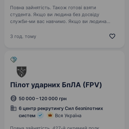
Повна зайнятість. Також готові взяти
студента. Якщо ви людина без досвіду
служби-ми вас навчимо. Якщо ви людина
з хорошим здоров’ям-ви нам потрібні. Пусти
ворожу кров — керуй Вампіром! Стань
3 год. тому
оператором «Бобер» — перегризи горло
ворогу! Лелеки — це наш культурний…
Пілот ударних БпЛА (FPV)
50 000 – 120 000 грн
6 центр рекрутингу Сил безпілотних
систем
Вся Україна
Повна зайнятість. 427-й окремий полк