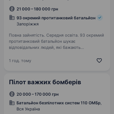
21 000 – 180 000 грн
93 окремий протитанковий батальйон
Запоріжжя
Повна зайнятість. Середня освіта. 93 окремий
протитанковий батальйон шукає
відповідальних людей, які бажають
приєднатися до лав ЗСУ за посадою
ОПЕРАТОР, ЗОВНІШНІЙ ПІЛОТ (оператор)
1 год. тому
безпілотних літальних апаратів Основні
вимоги: готовність до виконання…
Пілот важких бомберів
20 000 – 170 000 грн
Батальйон безпілотних систем 110 ОМБр
,
Вся Україна