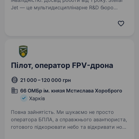
інвалідністю. Досвід роботи від 1 року. Stellar
Jet — це мультидисциплінарне R&D бюро
та експериментальне виробництво. Наші
проєкти вже довели свою ефективність, і
ми продовжуємо активну роботу над
перспективними розробками. Зараз
ми в пошуку Пілота-тестувальника…
Пілот, оператор FPV-дрона
21 000 – 120 000 грн
66 ОМБр ім. князя Мстислава Хороброго
Харків
Повна зайнятість. Ми шукаємо не просто
оператора БПЛА, а справжнього авантюриста,
готового підкорювати небо та відкривати нові
горизонти, щоб підвищувати нашу