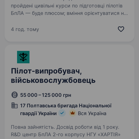
пройдені цивільні курси по підготовці пілотів
БпЛА — буде плюсом; вміння орієнтуватися на
місцевості та по картах обов’язкові; готовність
виконувати завдання в районі ведення
4 год. тому
бойових дій; бажання…
Пілот-випробувач,
військовослужбовець
55 000 – 125 000 грн
17 Полтавська бригада Національної
гвардії України
Вся Україна
Повна зайнятість. Досвід роботи від 1 року.
R&D центр БпЛА 2-го корпусу НГУ «ХАРТІЯ»