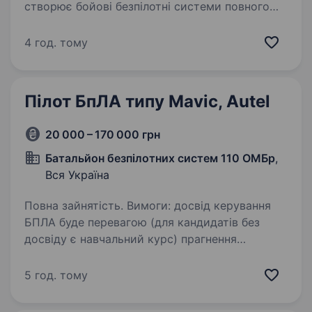
створює бойові безпілотні системи повного
циклу. Шукаємо пілота-випробувача, який
тісно працюватиме з інженерною командою,
4 год. тому
тестуватиме нові прототипи та оцінюватиме
їхню…
Пілот БпЛА типу Mavic, Autel
20 000 – 170 000 грн
Батальйон безпілотних систем 110 ОМБр
,
Вся Україна
Повна зайнятість. Вимоги: досвід керування
БПЛА буде перевагою (для кандидатів без
досвіду є навчальний курс) прагнення
постійно навчатися і розвиватися
відповідальність готовність працювати в зоні
5 год. тому
бойових дій Умови роботи:…