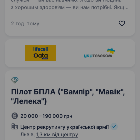
з хорошим здоров’ям — ви нам потрібні. Якщо
вам вручили повістку — ми вам потрібні.
Вимоги: придатність до військової служби
2 год. тому
у бойових підрозділах…
Пілот БПЛА ("Вампір", "Мавік",
"Лелека")
20 000 – 190 000 грн
Центр рекрутингу української армії
Львів,
1,3 км від центру