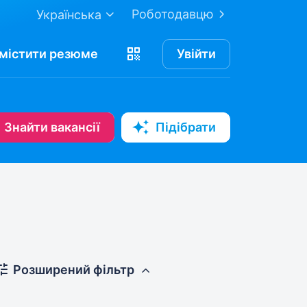
Роботодавцю
Українська
містити
резюме
Увійти
Знайти вакансії
Підібрати
Розширений фільтр