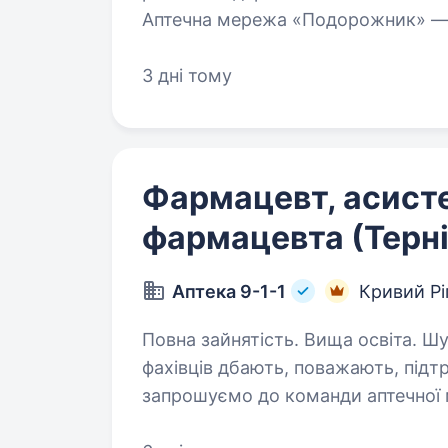
Аптечна мережа «Подорожник» — ц
що об'єднує понад 2000 аптек і ти
3 дні тому
Фармацевт, асист
фармацевта (Терні
Аптека 9-1-1
Кривий Рі
Повна зайнятість. Вища освіта. Шукаєте не просто роботу, а місце, де про
фахівців дбають, поважають, підт
запрошуємо до команди аптечної 
компанія, яка 29 років працює н