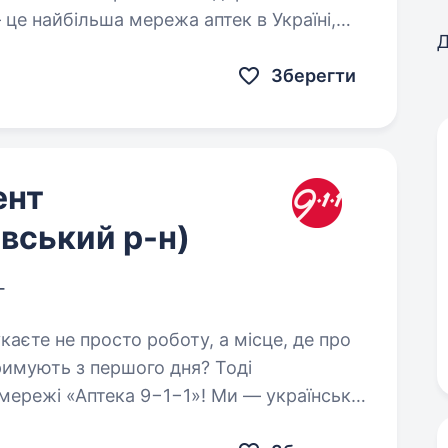
е найбільша мережа аптек в Україні,
Д
сячі професіоналів, які щодня…
Зберегти
ент
вський р-н)
г
римують з першого дня? Тоді
мережі «Аптека 9−1−1»! Ми — українська
а фармацевтичному…