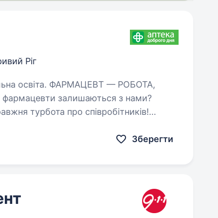
ивий Ріг
МАЦЕВТ — РОБОТА,
равжня турбота про співробітників!
Що ти отримаєш окрім зарплати? Визнання та підтримку — ми не просто…
Зберегти
ент