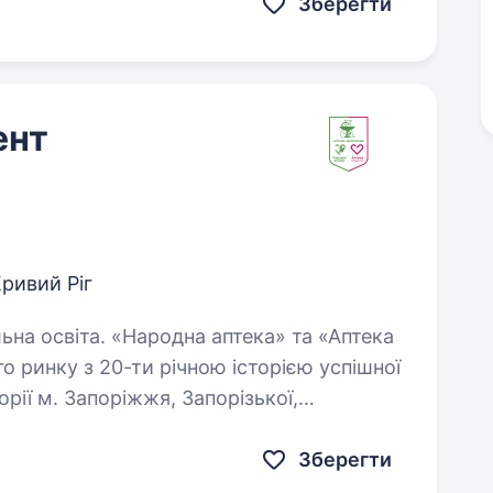
Зберегти
ент
ривий Ріг
аптека» та «Аптека
го ринку з 20-ти річною історією успішної
рії м. Запоріжжя, Запорізької,
ої, Черкаської…
Зберегти