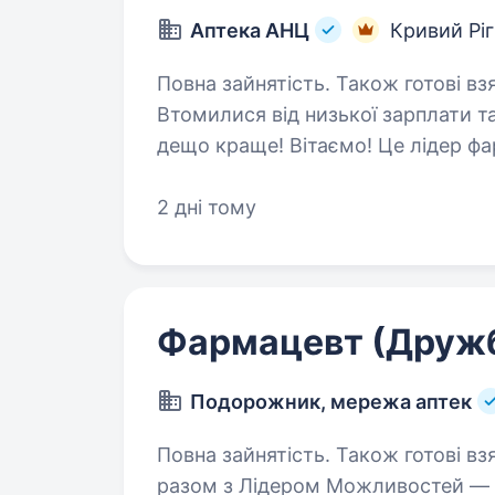
Аптека АНЦ
Кривий Ріг
Повна зайнятість. Також готові вз
Втомилися від низької зарплати т
дещо краще! Вітаємо! Це лідер фармацевтичного ринку — «Аптека АНЦ» і
ми шукаємо саме ВАС — Фармацевт
Ми з гордістю…
2 дні тому
Фармацевт (Друж
Подорожник, мережа аптек
Повна зайнятість. Також готові взяти студента. Буду
разом з Лідером Можливостей —