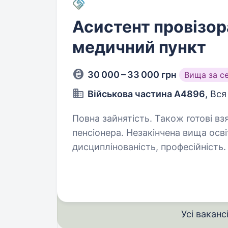
Асистент провізора
медичний пункт
30 000 – 33 000 грн
Вища за с
Військова частина А4896
, Вся
Повна зайнятість. Також готові вз
пенсіонера. Незакінчена вища освіта. Вимоги: відповідаль
дисциплінованість, професійність
Висока мотивація. Умови роботи:
переведення чинних військовослу
Усі ваканс