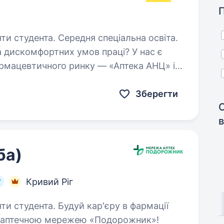
яти студента. Середня спеціальна освіта.
а дискомфортних умов праці? У нас є
ів / асистентів фармацевта.
Зберегти
в
ба)
Кривий Ріг
й кар'єру в фармації
 аптечною мережею «Подорожник»!