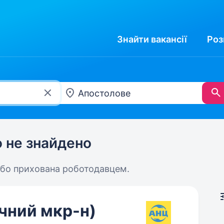
Знайти
вакансії
Роз
ю не знайдено
або прихована роботодавцем.
чний мкр-н)