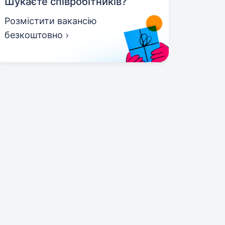
Шукаєте співробітників?
Розмістити вакансію
безкоштовно