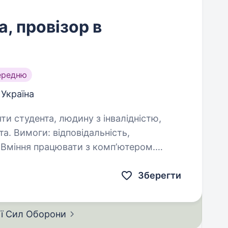
, провізор в
ередню
 Україна
яти студента, людину з інвалідністю,
ність,
. Вміння працювати з компʼютером.
 служба за контрактом; можливість
жбовців за згодою безпосереднього…
Зберегти
ії Сил
Оборони