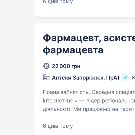
6 днів тому
Фармацевт, асист
фармацевта
22 000 грн
Аптеки Запоріжжя, ПрАТ
К
Повна зайнятість. Середня спеціальна освіта. «Народна 
інтернет-це.» — лідер регіонально
діяльності. Ми працюємо на терито
Дніпропетровської, Кіровоградськ
6 днів тому