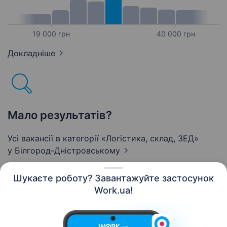
19 000 грн
40 000 грн
Докладніше
Мало результатів?
Усі вакансії в категорії «Логістика, склад, ЗЕД»
у Білгород-Дністровському
Шукаєте роботу? Завантажуйте застосунок
Work.ua!
Українська