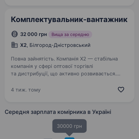
Комплектувальник-вантажник
32 000 грн
Вища за середню
X2
, Білгород-Дністровський
Повна зайнятість. Компанія Х2 — стабільна
компанія у сфері оптової торгівлі
та дистрибуції, що активно розвивається.
Ми знаходимось у Салганах Умови роботи:
Пн-Пт, (Нічна зміна) Вимоги: досвід роботи —
4 тиж. тому
бажано, але не обов’язково…
Середня зарплата комірника
в Україні
30000 грн