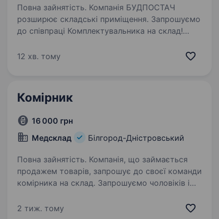
Повна зайнятість. Компанія БУДПОСТАЧ
розширює складські приміщення. Запрошуємо
до співпраці Комплектувальника на склад!
Вимоги: Висока працездатність,
відповідальність, старанність, пунктуальність.
12 хв. тому
Фізична і моральна витривалість,…
Комірник
16 000 грн
Медсклад
Білгород-Дністровський
Повна зайнятість. Компанія, що займається
продажем товарів, запрошує до своєї команди
комірника на склад. Запрошуємо чоловіків і
жінок. Основні обов’язки: Збір та комплектація
замовлень Приймання та розміщення товару
2 тиж. тому
на складі…