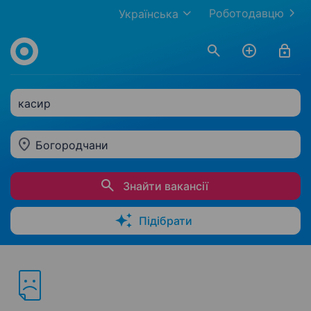
Роботодавцю
Українська
касир
Богородчани
Знайти вакансії
Підібрати