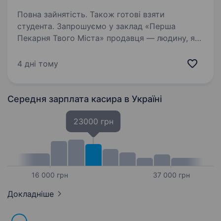
Повна зайнятість. Також готові взяти
студента. Запрошуємо у заклад «Перша
Пекарня Твого Міста» продавця — людину, яка
з усмішкою зустрічатиме гостей і
допомагатиме їм обирати смаколики.
4 дні тому
Що ми пропонуємо: Оплату за навчання та
підтримку наставника; Зарплату…
Середня зарплата касира
в Україні
23000 грн
16 000 грн
37 000 грн
Докладніше