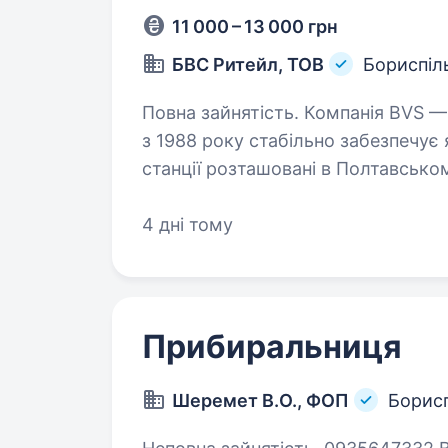
11 000 – 13 000 грн
БВС Ритейл, ТОВ
Бориспіл
Повна зайнятість. Компанія BVS — мережа автозаправних комплексів
з 1988 року стабільно забезпечує 
станції розташовані в Полтавсько
Київському, Черкаському, Микол
4 дні тому
Прибиральниця
Шеремет В.О., ФОП
Борисп