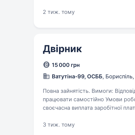
місце для проживання. Маємо не
2 тиж. тому
Двірник
15 000 грн
Ватутіна-99, ОСББ
, Бориспіль
Повна зайнятість. Вимоги: Відповідальність, пунктуальність, вміння
працювати самостійно Умови робо
своєчасна виплата заробітної пла
території, прибирання листя, сніг
3 тиж. тому