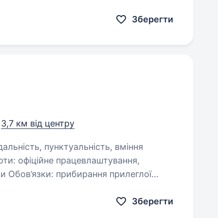
обхідний…
Зберегти
,
3,7 км від центру
ти: офіційне працевлаштування,
ти Обов’язки: прибирання прилеглої
у…
Зберегти