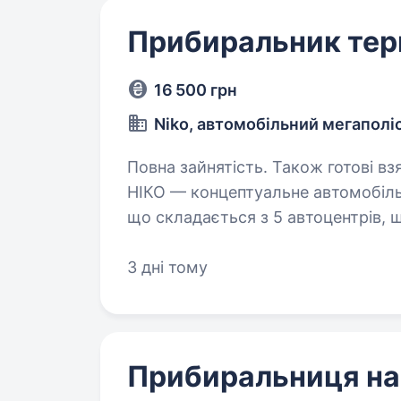
Прибиральник тери
16 500 грн
Niko, автомобільний мегаполі
Повна зайнятість. Також готові взяти пенсіонера. А
НІКО — концептуальне автомобіль
що складається з 5 автоцентрів, 
автомобільних брендів у форматі 
3 дні тому
Прибиральниця на