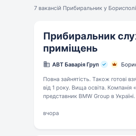
7 вакансій
Прибиральник у Борисполі
Прибиральник сл
приміщень
АВТ Баварія Груп
Бори
Повна зайнятість. Також готові вз
від 1 року. Вища освіта. Компанія «АВТ Баварія Груп» — офіційний
представник BMW Group в Україні.
компанії входять бренди BMW, MINI
та мотоцикли BMW. Наша компані
вчора