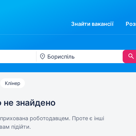
Знайти
вакансії
Роз
Клінер
ю не знайдено
 прихована роботодавцем. Проте є інші
вам підійти.