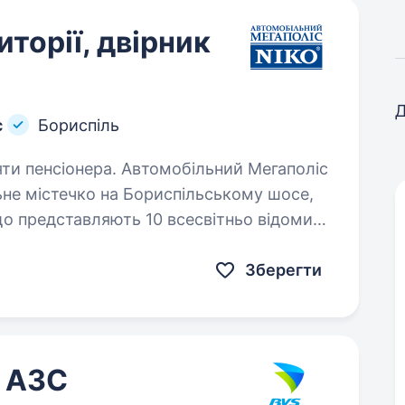
торії, двірник
Д
с
Бориспіль
втомобільний Мегаполіс
не містечко на Бориспільському шосе,
що представляють 10 всесвітньо відомих
3S: продаж, сервіс…
Зберегти
 АЗС