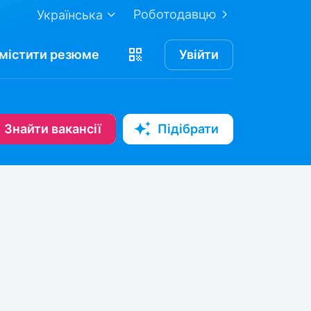
Роботодавцю
Українська
містити
резюме
Увійти
Знайти вакансії
Підібрати