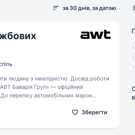
за 30 днів, за датою
ужбових
спіль
яти людину з інвалідністю. Досвід роботи
 До переліку автомобільних марок
в
, INEOS, Rolls-Royce, Aston Martin
я визнана…
Зберегти