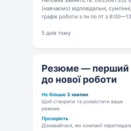
Неповна зайнятість. 0935647332 Вимоги: досвід роботи не обовязковий
(навчаємо) відповідальні, сумлінні, порядні. Умови роботи: м.Бориспіль,
графік роботи з пн по пт з 8:00—13:00 Обов’язки: прибирання за
приміщень
5 днів тому
Резюме — перший
до нової роботи
Не більше 3 хвилин
Щоб створити та розмістити ваше
резюме.
Прозорість
Дізнавайтеся, які компанії переглядал