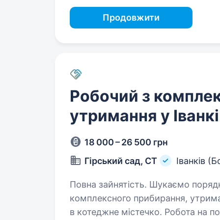
Продовжити
Робочий з комплек
утримання у Іванкі
18 000 – 26 500 грн
Гірський сад, СТ
Іванків (
Повна зайнятість. Шукаємо порядну та відповідальну людину для
комплексного прибирання, утрима
в котеджне містечко. Робота на постійній основі. При потребі надаємо