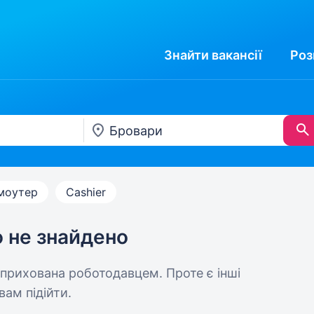
Знайти
вакансії
Роз
моутер
Cashier
ю не знайдено
 прихована роботодавцем. Проте є інші
вам підійти.