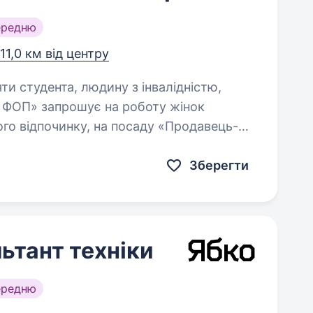
ередню
11,0 км від центру
яти студента, людину з інвалідністю,
ого відпочинку, на посаду «Продавець-
их, риболовних та мисливських товарів
Зберегти
ьтант техніки
ередню