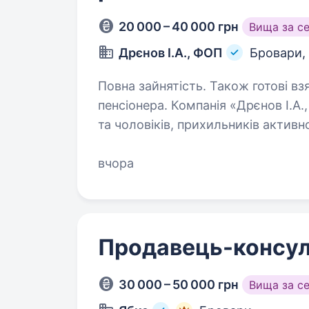
20 000 – 40 000 грн
Вища за с
Дрєнов І.А., ФОП
Бровари,
Повна зайнятість. Також готові вз
пенсіонера. Компанія «Дрєнов І.А., ФОП» запрошує на роботу жінок
та чоловіків, прихильників активн
консультант з продажу туристичн
«в наш магазин «Рибалка»…
вчора
Продавець-консул
30 000 – 50 000 грн
Вища за с