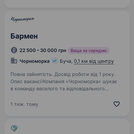
в свою дружню команду Баристу. Якщо
ти любиш каву, творчість і задоволення від
роботи з клієнтами,…
Бармен
22 500 – 30 000 грн
Вища за середню
Чорноморка
Буча,
0,1 км від центру
Повна зайнятість. Досвід роботи від 1 року.
Опис вакансіїКомпанія «Чорноморка» шукає
в команду веселого та відповідального
бармена, який буде відповідати
за приготування та подачу напоїв нашим
1 тиж. тому
шановним гостям. Ми шукаємо людину, яка
обожнює працювати з клієнтами,…