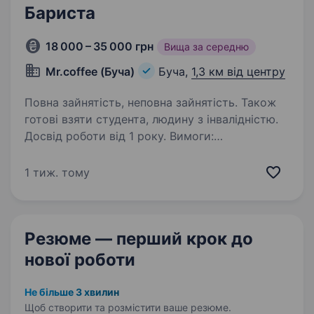
Бариста
18 000 – 35 000 грн
Вища за середню
Mr.coffee (Буча)
Буча,
1,3 км від центру
Повна зайнятість, неповна зайнятість. Також
готові взяти студента, людину з інвалідністю.
Досвід роботи від 1 року. Вимоги:
відповідальність, чесність, бажання працювати
в команді. Умови роботи: в зміні працює два
1 тиж. тому
бариста! Обов’язки: Вміння готувати смачну
каву! Поважати гостей закладу і робоче місце!
Резюме — перший крок
до
нової роботи
Не більше 3 хвилин
Щоб створити та розмістити ваше
резюме.