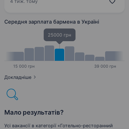
каву та гостей, цінує затишну атмосферу
4 тиж. тому
й готова дарувати гарний настрій кожному
відвідувачу. Вимоги:…
Середня зарплата бармена
в Україні
25000 грн
15 000 грн
39 000 грн
Докладніше
Мало результатів?
Усі вакансії в категорії «Готельно-ресторанний