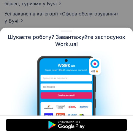
бізнес, туризм»
у Бучі
Усі вакансії в категорії «Сфера обслуговування»
у Бучі
Шукаєте роботу? Завантажуйте застосунок
Work.ua!
Українська
Ресурси
Контакти
Про нас
Кар’єра
Новини Work.ua
Допомога
Умови використання
Роботодавцю