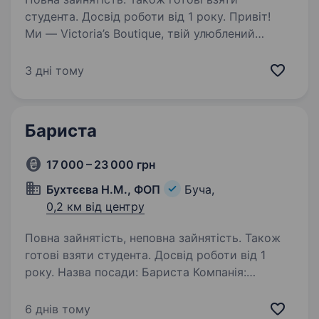
студента. Досвід роботи від 1 року. Привіт!
Ми — Victoria’s Boutique, твій улюблений
магазин розкішних товарів від брендів
Victoria’s Secret та PINK у Бучі. Ми цінуємо
3 дні тому
атмосферу комфорту та тепла, яку створюємо
для наших гостей, і шукаємо Баристу,…
Бариста
17 000 – 23 000 грн
Бухтєєва Н.М., ФОП
Буча,
0,2 км від центру
Повна зайнятість, неповна зайнятість. Також
готові взяти студента. Досвід роботи від 1
року. Назва посади: Бариста Компанія:
Кав’ярня Berrykava Місце роботи: м. Буча
Компанія «Berrykava» запрошує на роботу
6 днів тому