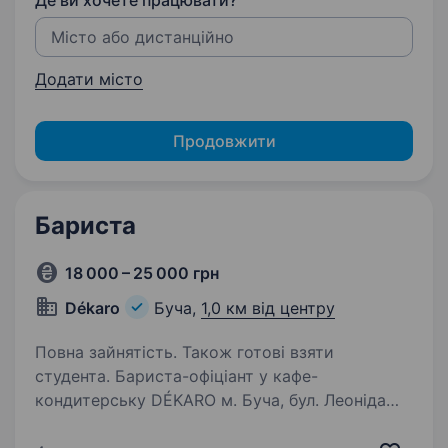
Де ви хочете працювати?
Додати місто
Продовжити
Бариста
18 000 – 25 000 грн
Dékaro
Буча,
1,0 км від центру
Повна зайнятість. Також готові взяти
студента. Бариста-офіціант у кафе-
кондитерську DÉKARO м. Буча, бул. Леоніда
Бірюкова 2А Ми шукаємо: Людину, яка любить