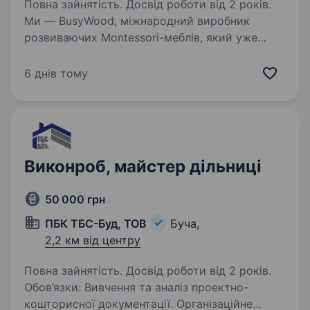
Повна зайнятість. Досвід роботи від 2 років.
Ми — BusyWood, міжнародний виробник
розвиваючих Montessori-меблів, який уже
сьогодні постачає продукцію у 65 країн світу.
Наші меблі обирають і цінують сім'ї у США та
6 днів тому
Європі, а у найближчі роки ми плануємо
стати…
Виконроб, майстер дільниці
50 000 грн
ПБК ТБС-Буд, ТОВ
Буча,
2,2 км від центру
Повна зайнятість. Досвід роботи від 2 років.
Обов’язки: Вивчення та аналіз проектно-
кошторисної документації. Організаційне