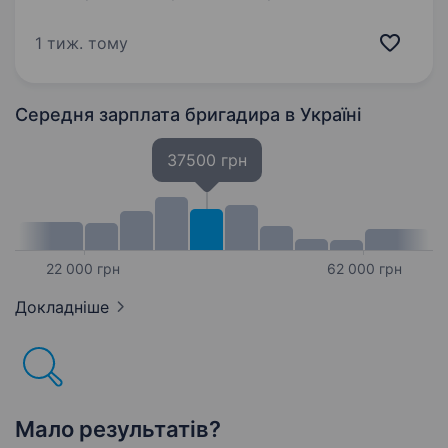
та технічне супроводження виконання робіт
на об'єктах. Контроль термінів, технологічної
1 тиж. тому
послідовності будівельних робіт
та забезпечення…
Середня зарплата бригадира
в Україні
37500 грн
22 000 грн
62 000 грн
Докладніше
Мало результатів?