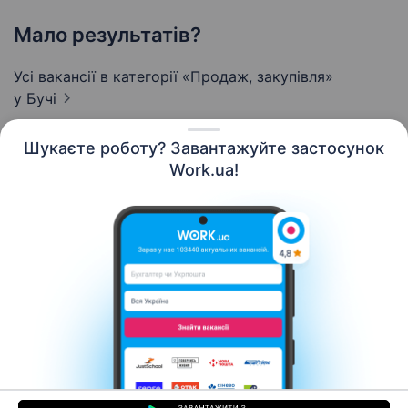
Мало результатів?
Усі вакансії в категорії «Продаж, закупівля»
у Бучі
Шукаєте роботу? Завантажуйте застосунок
Work.ua!
Українська
Ресурси
Контакти
Про нас
Кар’єра
Новини Work.ua
Допомога
Умови використання