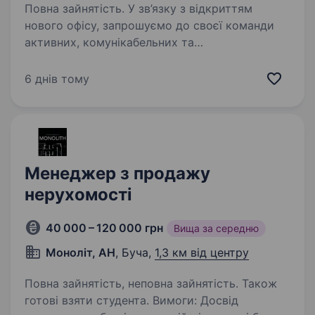
Повна зайнятість. У зв’язку з відкриттям
нового офісу, запрошуємо до своєї команди
активних, комунікабельних та
цілеспрямованих людей! Що ми Вам
пропонуємо: сучасні умови праці; комфортний
6 днів тому
офіс та індивідуальне робоче місце;…
Менеджер з продажу
нерухомості
40 000 – 120 000 грн
Вища за середню
Моноліт, АН
, Буча,
1,3 км від центру
Повна зайнятість, неповна зайнятість. Також
готові взяти студента. Вимоги: Досвід