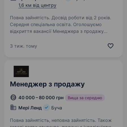
1,6 км від центру
Повна зайнятість. Досвід роботи від 2 років.
Середня спеціальна освіта. Оголошуємо
відкриття вакансії Менеджера з продажу
вантажних автомобілів та запрошуємо стати
частиною нашої команди. Основні обов’язки:
3 тиж. тому
Продаж вантажних автомобілів, причепів,
фургонів, автобусів. А також комплексного…
Менеджер з продажу
40 000 – 80 000 грн
Вища за середню
Мері Ленд
Буча
Повна зайнятість, неповна зайнятість. Також