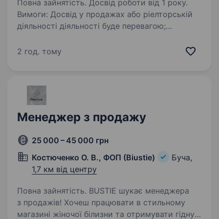
Повна зайнятість. Досвід роботи від 1 року.
Вимоги: Досвід у продажах або ріелторській
діяльності діяльності буде перевагою;
Комунікабельність та вміння працювати
з клієнтами; Орієнтація на результат
2 год. тому
та виконання планів продажів; Базові знання
ринку…
Менеджер з продажу
25 000 – 45 000 грн
Костюченко О. В., ФОП (Biustie)
Буча,
1,7 км від центру
Повна зайнятість. BUSTIE шукає менеджера
з продажів! Хочеш працювати в стильному
магазині жіночої білизни та отримувати гідну