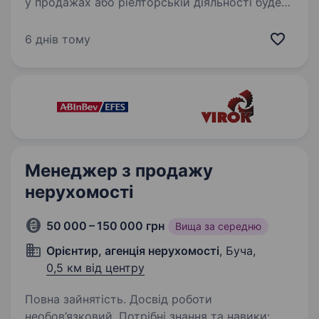
у продажах або ріелторській діяльності буде
перевагою; Комунікабельність та вміння
працювати з клієнтами; Орієнтація
6 днів тому
на результат та виконання планів продажів;
Базові знання ринку нерухомості;…
Менеджер з продажу
нерухомості
50 000 – 150 000 грн
Вища за середню
Орієнтир, агенція нерухомості
, Буча,
0,5 км від центру
Повна зайнятість. Досвід роботи
необов’язковий. Потрібні знання та навики: