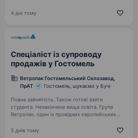
зарплату? Приєднуйся до нашої команди!
Що на тебе чекає: Консультація покупців
4 дні тому
у магазині та онлайн…
Спеціаліст із супроводу
продажів у Гостомель
Ветропак Гостомельський Склозавод,
ПрАТ
Гостомель, шукаємо у Бучі
Повна зайнятість. Також готові взяти
студента. Незакінчена вища освіта. Група
Ветропак, один із провідних європейських
виробників склотари, веде діяльність у семи
країнах і забезпечує роботою близько 4000
5 днів тому
працівників. Ветропак Україна займається