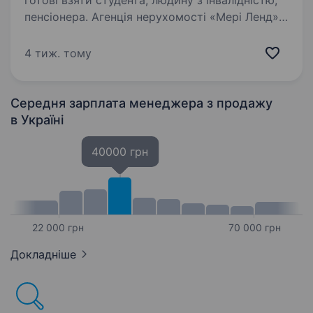
готові взяти студента, людину з інвалідністю,
пенсіонера. Агенція нерухомості «Мері Ленд»
запрошує до своєї команди активного та
відповідального спеціаліста! Вимоги:
4 тиж. тому
Комунікабельність, активність, бажання
розвиватися; Досвід у сфері нерухомості буде
перевагою, але…
Середня зарплата менеджера з продажу
в Україні
40000 грн
22 000 грн
70 000 грн
Докладніше