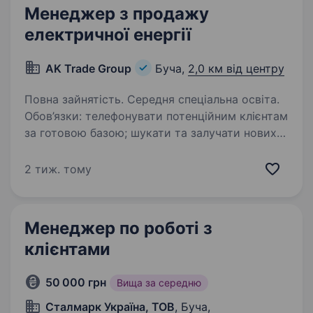
Менеджер з продажу
електричної енергії
AK Trade Group
Буча,
2,0 км від центру
Повна зайнятість. Середня спеціальна освіта.
Обов’язки: телефонувати потенційним клієнтам
за готовою базою; шукати та залучати нових
клієнтів; презентувати послуги постачання
електричної енергії; встановлювати та
2 тиж. тому
підтримувати контакт із клієнтами;…
Менеджер по роботі з
клієнтами
50 000 грн
Вища за середню
Сталмарк Україна, ТОВ
, Буча,