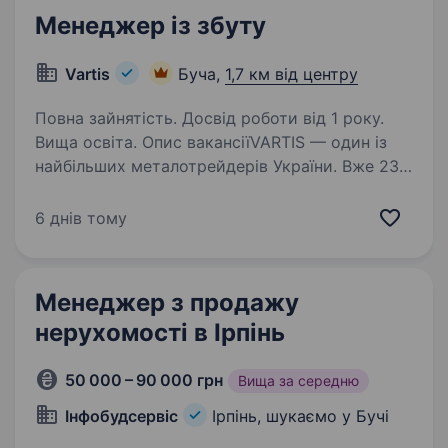
Менеджер із збуту
Vartis
Буча,
1,7 км від центру
Повна зайнятість. Досвід роботи від 1 року.
Вища освіта. Опис вакансіїVARTIS — один із
найбільших металотрейдерів України. Вже 23
роки ми забезпечуємо комплексне постачання
металопрокату для будівельних об'єктів,
6 днів тому
промислових підприємств та підприємців.
Наша мережа нараховує…
Менеджер з продажу
нерухомості в Ірпінь
50 000 – 90 000 грн
Вища за середню
Інфобудсервіс
Ірпінь, шукаємо у Бучі