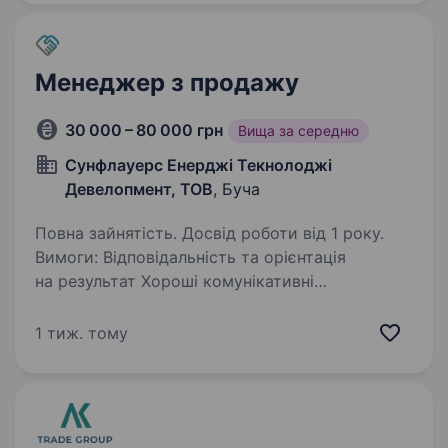
комфорт та атмосферу для наших…
Менеджер з продажу
30 000 – 80 000 грн
Вища за середню
Сунфлауерс Енерджі Текнолоджі
Девелопмент, ТОВ
, Буча
Повна зайнятість. Досвід роботи від 1 року.
Вимоги: Відповідальність та орієнтація
на результат Хороші комунікативні
та переговорні навички Базові навички роботи
з ПК та соціальними мережами Досвід роботи
1 тиж. тому
у продажах буде перевагою Досвід у сфері…