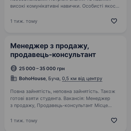
високі комунікативні навички. Особисті якості:
чесність, відкритість, порядність, щире
бажання допомогти клієнту,
1 тиж. тому
цілоспрямованість, орієнтованість
на результат,…
Менеджер з продажу,
продавець-консультант
25 000 – 35 000 грн
BohoHouse
, Буча,
0,5 км від центру
Повна зайнятість, неповна зайнятість. Також
готові взяти студента. Вакансія: Менеджер
з продажу, Продавець-консультант Місце
роботи: Буча Компанія: Boho House Про
компанію: Boho House — це стильний магазин
1 тиж. тому
посуду та декору для дому, де ми створюємо