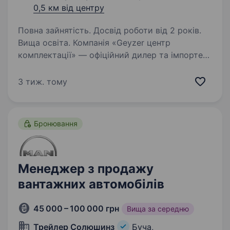
0,5 км від центру
Повна зайнятість. Досвід роботи від 2 років.
Вища освіта. Компанія «Geyzer центр
комплектації» — офіційний дилер та імпортер
європейських брендів в Україні в сфері
опалення, водопостачання, каналізації
3 тиж. тому
та кондиціонуванні, запрошує Вас взяти
участь в конкурсі на вакантну…
Бронювання
Менеджер з продажу
вантажних автомобілів
45 000 – 100 000 грн
Вища за середню
Трейлер Солюшинз
Буча,