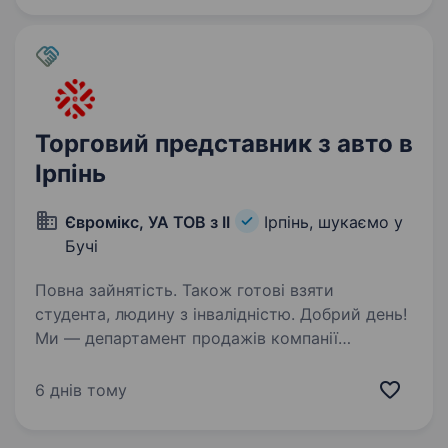
виготовленням, продажем та реалізацією…
Торговий представник з авто в
Ірпінь
Євромікс, УА ТОВ з ІІ
Ірпінь, шукаємо у
Бучі
Повна зайнятість. Також готові взяти
студента, людину з інвалідністю. Добрий день!
Ми — департамент продажів компанії
Євромікс. Наша компанія — потужний
дистрибутор і імпортер світових і
6 днів тому
національних виробників вже понад 25 років.
Ми маємо довгострокові контракти з