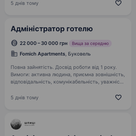
Буковель. Glacier — це новий рівень
5 днів тому
гостинності і комфорту, сучасний дизайн
у кожній деталі, який створений…
Адміністратор готелю
22 000 – 30 000 грн
Вища за середню
Fomich Apartments
, Буковель
Повна зайнятість. Досвід роботи від 1 року.
Вимоги: активна людина, приємна зовнішність,
відповідальність, комунікабельність, уважність
до деталей, доброзичливість, уміння
працювати в колективі. Умови роботи: зміна 12
5 днів тому
годин, кількість змін і графік узгоджується…