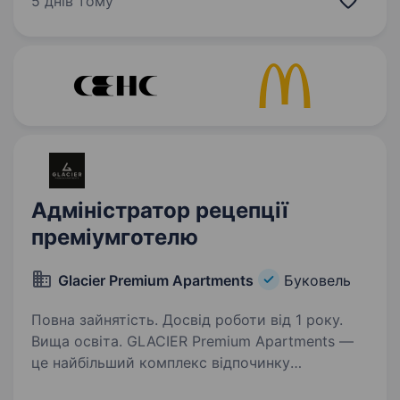
5 днів тому
сотні гостей, тому шукаємо адміністратора
рецепції, який любить…
Адміністратор рецепції
преміумготелю
Glacier Premium Apartments
Буковель
Повна зайнятість. Досвід роботи від 1 року.
Вища освіта. GLACIER Premium Apartments —
це найбільший комплекс відпочинку
найпопулярнішого гірськолижного курорту