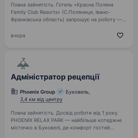
Повна зайнятість. Готель «Красна Поляна
Family Club Resorts» (С.Поляниця, Івано-
Франківська область) запрошує на роботу —
адміністратора рецепції. Вимоги: Бажання
працювати з людьми; Бажання навчатись
вчора
новому; Клієнтоорієнтованість;…
Адміністратор рецепції
Phoenix Group
Буковель,
3,4 км від центру
Повна зайнятість. Досвід роботи від 1 року.
PHOENIX RELAX PARK — найбільше котеджне
містечко в Буковелі, де комфорт гостей
починається з першої усмішки адміністратора