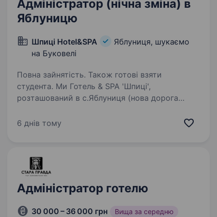
Адміністратор (нічна зміна) в
Яблуницю
Шпиці Hotel&SPA
Яблуниця, шукаємо
на Буковелі
Повна зайнятість. Також готові взяти
студента. Ми Готель & SPA 'Шпиці',
розташований в с.Яблуниця (нова дорога
на Буковель), з неймовірним краєвидом
на гори. Ми пропонуємо: Наш готель
6 днів тому
працюватиме цілий рік. Тому команду
набираємо на постійне місце роботи…
Адміністратор готелю
30 000 – 36 000 грн
Вища за середню