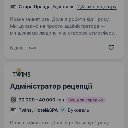
Стара Правда
, Буковель,
2,8 км від центру
Повна зайнятість. Досвід роботи від 1 року.
Ми шукаємо не просто адміністратора —
ми шукаємо людину, яка створює атмосферу.
Того, хто вміє зустрічати гостей так, щоб вони
хотіли повертатися знову і знову. Якщо
6 днів тому
ти енергійний (а), любиш людей і кайфуєш
від…
Адміністратор рецепції
30 000 – 40 000 грн
Вища за середню
Twins, Hotel&SPA
Буковель
Повна зайнятість. Досвід роботи від 1 року.