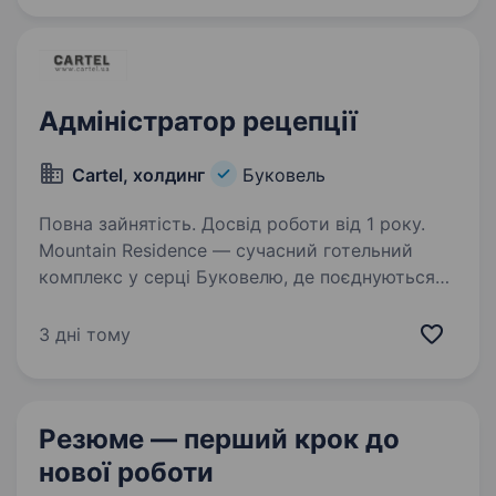
Адміністратор рецепції
Cartel, холдинг
Буковель
Повна зайнятість. Досвід роботи від 1 року.
Mountain Residence — сучасний готельний
комплекс у серці Буковелю, де поєднуються
комфорт, сервіс та атмосфера відпочинку
преміум-рівня. Ми створюємо простір, у який
3 дні тому
гості хочуть повертатися, та запрошуємо
в команду…
Резюме — перший крок
до
нової роботи