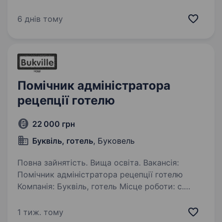
та управляє готелями, де сервіс — це стиль
життя. Ми у пошуках Операційного Керуючого
6 днів тому
у затишний готель WOL.07, що розташований…
Помічник адміністратора
рецепції готелю
22 000 грн
Буквіль, готель
, Буковель
Повна зайнятість. Вища освіта. Вакансія:
Помічник адміністратора рецепції готелю
Компанія: Буквіль, готель Місце роботи: с.
Поляниця (Буковель) Вимоги: Вища або
незакінчена освіта Бажане знання англійської
1 тиж. тому