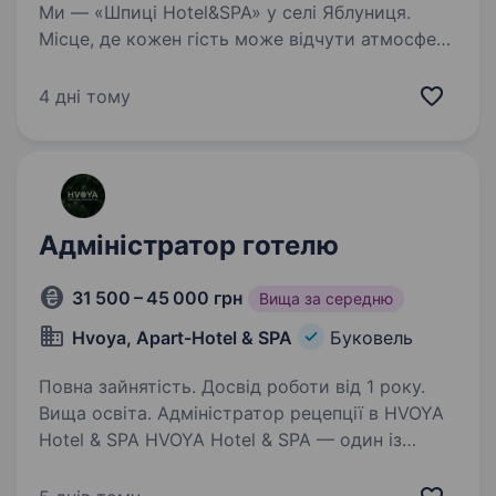
Ми — «Шпиці Hotel&SPA» у селі Яблуниця.
Місце, де кожен гість може відчути атмосферу
затишку, спокою і відновлення сил.
Ми шукаємо Портьє (помічника
4 дні тому
адміністратора), який допоможе створити
незабутній досвід…
Адміністратор готелю
31 500 – 45 000 грн
Вища за середню
Hvoya, Apart-Hotel & SPA
Буковель
Повна зайнятість. Досвід роботи від 1 року.
Вища освіта. Адміністратор рецепції в HVOYA
Hotel & SPA HVOYA Hotel & SPA — один із
найбільших апарт-готелів Буковелю, який
налічує 254 номерів. Щодня ми приймаємо