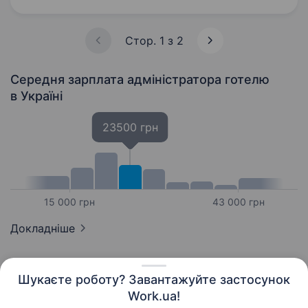
мови на розмовному рівні Відсутність…
Стор. 1 з 2
Середня зарплата адміністратора готелю
в Україні
23500 грн
15 000 грн
43 000 грн
Докладніше
Шукаєте роботу? Завантажуйте застосунок
Work.ua!