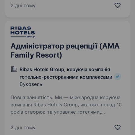
рецепції! В службу прийому і розміщення
2 дні тому
гостей нашого комплексу запрошуємо
Адміністратора…
Адміністратор рецепції (AMA
Family Resort)
Ribas Hotels Group, керуюча компанія
готельно-ресторанними комплексами
Буковель
Повна зайнятість. Ми — міжнародна керуюча
компанія Ribas Hotels Group, яка вже понад 10
років створює та управляє готелями,
де сервіс — це стиль життя. Запрошуємо вас
приєднатися до нашої дружньої команди
2 дні тому
в ролі Адміністратора рецепції…