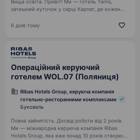
Вища освіта. Привіт! Ми — готель Twins,
затишний куточок у серці Карпат, де кожен
гість відчуває справжню українську
гостинність у поєднанні з комфортом і стилем.
6 днів тому
Якщо ти цінуєш якісний сервіс, любиш
спілкуватися з людьми і…
Операційний керуючий
готелем WOL.07 (Поляниця)
Ribas Hotels Group, керуюча компанія
готельно-ресторанними комплексами
Буковель
Повна зайнятість. Досвід роботи від 2 років.
Ми — міжнародна керуюча компанія Ribas
Hotels Group, яка вже понад 10 років створює