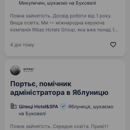
Микуличин, шукаємо на Буковелі
Повна зайнятість. Досвід роботи від 1 року.
Вища освіта. Ми — міжнародна керуюча
компанія Ribas Hotels Group, яка вже понад 10
років створює та управляє готелями,
де сервіс — це стиль життя. Запрошуємо вас
4 дні тому
приєднатися до нашої дружньої команди
в ролі Адміністратора рецепції…
Портьє, помічник
адміністратора в Яблуницю
Шпиці Hotel&SPA
Яблуниця, шукаємо
на Буковелі
Повна зайнятість. Середня освіта. Привіт!