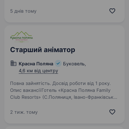
ресторанний комплекс у Карпатах, де для
гостей регулярно проводяться різноманітні
5 днів тому
активності та розважальні програми. У цих
подіях беруть участь аніматори:…
Старший аніматор
Красна Поляна
Буковель,
4,6 км від центру
Повна зайнятість. Досвід роботи від 1 року.
Опис вакансіїГотель «Красна Поляна Family
Club Resorts» (С.Поляниця, Івано-Франківська
область) запрошує на роботу — старшого
аніматора. Вимоги: Стресостійкість
2 тиж. тому
Комунікабельність Мобільність Креативність…