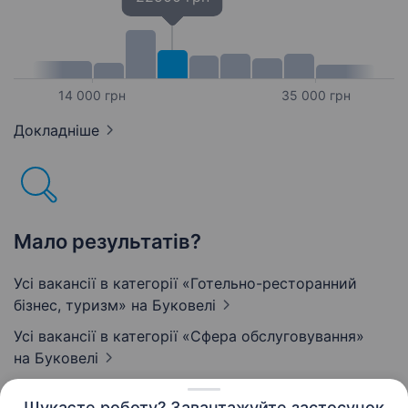
14 000 грн
35 000 грн
Докладніше
Мало результатів?
Усі вакансії в категорії «Готельно-ресторанний
бізнес, туризм»
на Буковелі
Усі вакансії в категорії «Сфера обслуговування»
на Буковелі
Шукаєте роботу? Завантажуйте застосунок