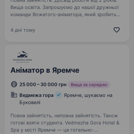
Повна зайнятість. Досвід роботи від 2 років.
Вища освіта. Запрошуємо до нашої дружньої
команди Вожатого-аніматора, який зробить
відпочинок дітей справжньою казкою і
допоможе створити атмосферу радості,
4 дні тому
творчості та безпеки. Що буде у твоїх
обов’язках: Організація та проведення…
Аніматор в Яремче
25 000 – 30 000 грн
Вища за середню
Ведмежа гора
Яремче, шукаємо на
Буковелі
Повна зайнятість, неповна зайнятість. Також
готові взяти студента. Vedmezha Gora Hotel &
Spa у місті Яремче — це готельно-