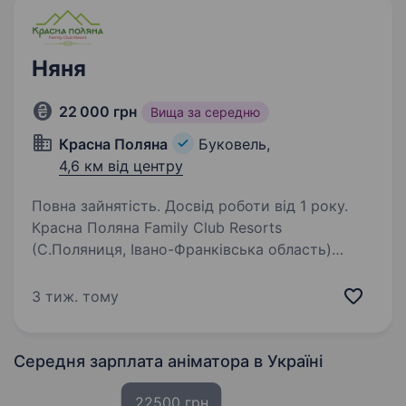
Няня
22 000 грн
Вища за середню
Красна Поляна
Буковель,
4,6 км від центру
Повна зайнятість. Досвід роботи від 1 року.
Красна Поляна Family Club Resorts
(С.Поляниця, Івано-Франківська область)
запрошує на роботу — няню. Умови роботи:
Переїзд в с. Поляниця (Буковель) Проживання
3 тиж. тому
і 3х разове харчування- надаємо Вимоги : …
Середня зарплата аніматора
в Україні
22500 грн