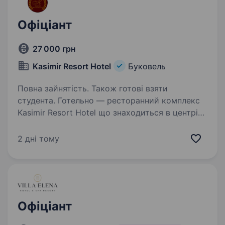
Офіціант
27 000 грн
Kasimir Resort Hotel
Буковель
Повна зайнятість. Також готові взяти
студента. Готельно — ресторанний комплекс
Kasimir Resort Hotel що знаходиться в центрі
Буковеля шукає у свою команду — Офіціанта
Ми цінуємо наших гостей та дбаємо про їх
2 дні тому
комфорт у нашому закладі Ми завжди
вдосконалюємось…
Офіціант