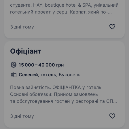
студента. HAY, boutique hotel & SPA, унікальний
готельний проєкт у серці Карпат, який по-
новому відкриває багатство нашої культури
та традицій. Наша місія — не просто створити
3 дні тому
комфортне місце відпочинку, а й передати
дух…
Офіціант
15 000 – 40 000 грн
Севеней, готель
, Буковель
Повна зайнятість. ОФІЦІАНТКА у готель
Основні обов’язки: Прийом замовлень
та обслуговування гостей у ресторані та СПА-
зоні Приготування напоїв: кава, чай, фреші,
алкоголь Проведення розрахунків Підтримка
3 дні тому
чистоти та порядку…