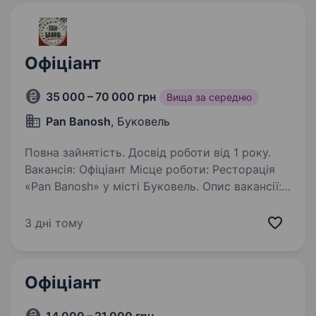
Офіціант
35 000 – 70 000 грн
Вища за середню
Pan Banosh
, Буковель
Повна зайнятість. Досвід роботи від 1 року.
Вакансія: Офіціант Місце роботи: Ресторація
«Pan Banosh» у місті Буковель. Опис вакансії:
Ми шукаємо прагнучих до роботи
та енергійних людей на посаду офіціанта
3 дні тому
в нашому ресторані «Pan Banosh». Офіціант
буде відповідальний…
Офіціант