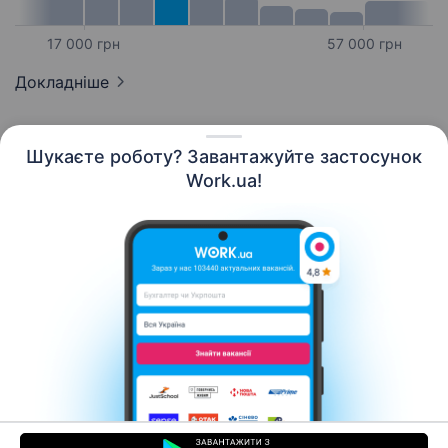
17 000 грн
57 000 грн
Докладніше
Шукаєте роботу? Завантажуйте застосунок
Work.ua!
Українська
Ресурси
Контакти
Про нас
Кар’єра
Новини Work.ua
Допомога
Умови використання