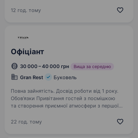
ресторанних комплексів з українським
сервісом світового рівня. Наші проєкти —
12 год. тому
це не просто місця для відпочинку,
а справжні…
Офіціант
30 000 – 40 000 грн
Вища за середню
Gran Rest
Буковель
Повна зайнятість. Досвід роботи від 1 року.
Обов’язки Привітання гостей з посмішкою
та створення приємної атмосфери з першої
хвилини їхнього візиту Обслуговування гостей
відповідно до стандартів сервісу Підтримка
22 год. тому
чистоти столів та залу Взаємодія…