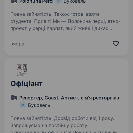
Polonuna Perci
Буковель
Повна зайнятість. Також готові взяти
студента. Привіт! Ми — Полонина перці, етно-
проект у серці Карпат, який живе і дихає
гуцульською культурою. Якщо ти хочеш
працювати там, де кожен день наповнений
вчора
ароматами традиційної кухні, теплом
гостинності та яскравими…
Офіціант
Репортер, Coast, Артист, сім'я ресторанів
Буковель
Повна зайнятість. Досвід роботи від 1 року.
Запрошуємо на постійну роботу
з проживанням офіціанта! Локація: котеджний