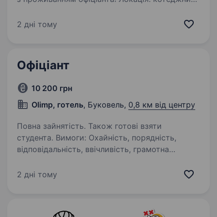
комплекс SKOGUR, ресторан The Gust 925
Умови для вас: 1000 грн
2 дні тому
ставка+10%банкет+чай графік 7:30 до 22:00
або з 9:00 до 22:00 кількість…
Офіціант
10 200 грн
Оlimp, готель
, Буковель,
0,8 км від центру
Повна зайнятість. Також готові взяти
студента. Вимоги: Охайність, порядність,
відповідальність, ввічливість, грамотна
україська мова. Умови роботи: Робочий
графік: тиждень через тиждень Проживання
2 дні тому
та харчування безкоштовно Обов’язки:
Обслуговування…