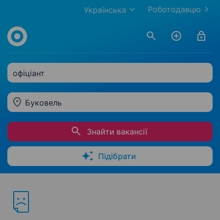
Роботодавцю
Українська
офіціант
Буковель
Знайти вакансії
Підібрати