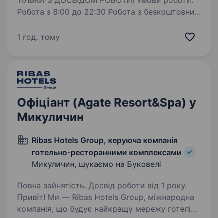
ТІЛЬКИ З ДОСВІДОМ РОБОТИ! Умови роботи:
Робота з 8:00 до 22:30 Робота з безкоштовним
проживанням та харчуванням. Обов’язки: В
обов'язки офіціанта входить сервірування
1 год. тому
столу, зустріч відвідувачів, …
Офіціант (Agate Resort&Spa) у
Микуличин
Ribas Hotels Group, керуюча компанія
готельно-ресторанними комплексами
Микуличин, шукаємо на Буковелі
Повна зайнятість. Досвід роботи від 1 року.
Привіт! Ми — Ribas Hotels Group, міжнародна
компанія, що будує найкращу мережу готелів і