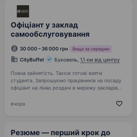
Офіціант у заклад
самообслуговування
30 000 – 36 000 грн
Вища за середню
CityBuffet
Буковель,
1,1 км від центру
Повна зайнятість. Також готові взяти
студента. Запрошуємо працівників на посаду
офіціант на лінію роздачі в мережу закладів
самообслуговування CityBUFFET Ми працюємо
у форматі Шведської лінії. Робота підійде для
вчора
позитивних, активних, перспективних, готових
навчатися…
Резюме — перший крок
до