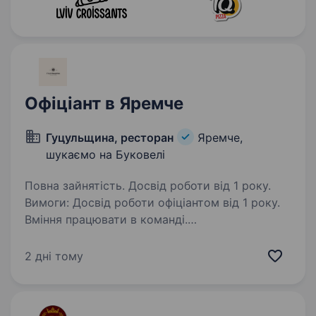
Офіціант в Яремче
Гуцульщина, ресторан
Яремче,
шукаємо на Буковелі
Повна зайнятість. Досвід роботи від 1 року.
Вимоги: Досвід роботи офіціантом від 1 року.
Вміння працювати в команді.
Комунікабельність та ввічливість. Вміння
працювати в умовах великого потоку клієнтів.
2 дні тому
Бажання навчатися та розвиватися. Обов’язки:
…