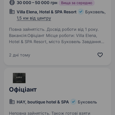
30 000 – 50 000 грн
Вища за середню
Villa Elena, Hotel & SPA Resort
Буковель,
1,5 км від центру
Повна зайнятість. Досвід роботи від 1 року.
Вакансія:Офіціант Місце роботи: Villa Elena,
Hotel & SPA Resort, місто Буковель Завдання
та обов’язки: Обслуговування гостей
в ресторані готелю Прийом замовлень і їх
2 дні тому
точне виконання Рекомендації гостям
стосовно…
Офіціант
HAY, boutique hotel & SPA
Буковель
Неповна зайнятість. Також готові взяти