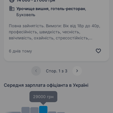
14 000 – 21 000 грн
Урочище вишня, готель-ресторан
,
Буковель
Повна зайнятість. Вимоги: Вік від 18р до 40р,
професійність, швидкість, чесність,
ввічливість, охайність, стресостійкість,
працьовиті Умови роботи: вагтовий метод 2
тиждні через 2, харчування проживання
6 днів тому
за рахунок закладу,…
Стор. 1 з 3
Середня зарплата офіціанта
в Україні
29000 грн