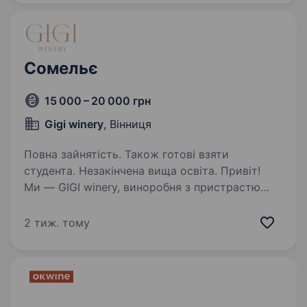
Сомельє
15 000 – 20 000 грн
Gigi winery
, Вінниця
Повна зайнятість. Також готові взяти
студента. Незакінчена вища освіта. Привіт!
Ми — GIGI winery, виноробня з пристрастю
до створення унікальних смаків та атмосфери
справжнього свята в кожній краплі вина. Якщо
2 тиж. тому
ти хочеш розвиватися у світі вин, дізнаватися
тонкощі сомельє та долучитися…