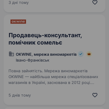
частіш за все настільки, що і в капцях
3 дні тому
можна.OKWINE — це коли вино…
Продавець-консультант,
помічник сомельє
OKWINE, мережа виномаркетів
Івано-Франківськ
Повна зайнятість. Мережа виномаркетів
OKWINE — найбільша мережа спеціалізованих
магазинів в Україні, заснована в 2012 році.
OKWINE — це коли зручно, бо біля дому та,
частіш за все настільки, що і в капцях
5 днів тому
можна.OKWINE — це коли вино…