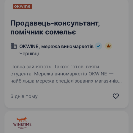
Продавець-консультант,
помічник сомельє
OKWINE, мережа виномаркетів
Чернівці
Повна зайнятість. Також готові взяти
студента. Мережа виномаркетів OKWINE —
найбільша мережа спеціалізованих магазинів
в Україні, заснована в 2012 році. OKWINE —
це коли зручно, бо біля дому та, частіш за все
6 днів тому
настільки, що і в капцях можна. OKWINE —
це коли…