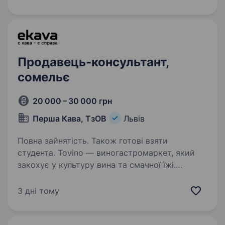
морепродуктів, вишукану винну карту
та естетичну атмосферу, у яку закохуються…
Продавець-консультант,
сомельє
20 000 – 30 000 грн
Перша Кава, ТзОВ
Львів
Повна зайнятість. Також готові взяти
студента. Tovino — виногастромаркет, який
закохує у культуру вина та смачної їжі.
Ми шукаємо в команду активного,
товариського та допитливого продавця-
3 дні тому
консультанта (сомельє). Якщо ти любиш
спілкуватися, розвиватися та готовий/ва…