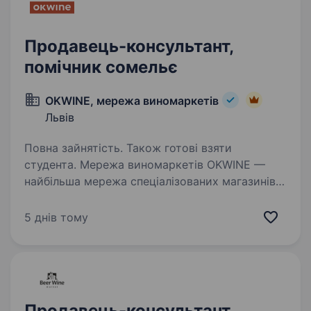
Продавець-консультант,
помічник сомельє
OKWINE, мережа виномаркетів
Львів
Повна зайнятість. Також готові взяти
студента. Мережа виномаркетів OKWINE —
найбільша мережа спеціалізованих магазинів
в Україні, заснована в 2012 році. OKWINE —
це коли зручно, бо біля дому та, частіш за все
5 днів тому
настільки, що і в капцях можна.OKWINE —
це коли вино…
Продавець-консультант