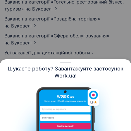
Вакансії в категорії «Готельно-ресторанний бізнес,
туризм»
на Буковелі
Вакансії в категорії «Роздрібна торгівля»
на Буковелі
Вакансії в категорії «Сфера обслуговування»
на Буковелі
Усі вакансії для дистанційної роботи
Шукаєте роботу? Завантажуйте застосунок
Work.ua!
Українська