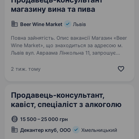
магазину вина та пива
Beer Wine Market
Львів
Повна зайнятість. Опис вакансії Магазин «Beer
Wine Market», що знаходиться за адресою м.
Львів вул. Авраама Лінкольна 11, запрошує
на роботу продавця консультанта. Вимоги:
Комунікабельність Акуратність Бажання
2 тиж. тому
працювати …
Продавець-консультант,
кавіст, спеціаліст з алкоголю
15 500 – 25 000 грн
Декантер клуб, ООО
Хмельницький