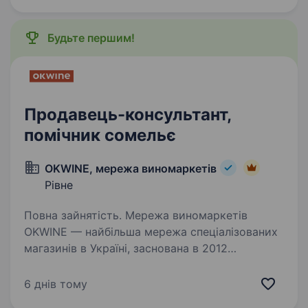
витончене…
Будьте першим!
Продавець-консультант,
помічник сомельє
OKWINE, мережа виномаркетів
Рівне
Повна зайнятість. Мережа виномаркетів
OKWINE — найбільша мережа спеціалізованих
магазинів в Україні, заснована в 2012
році.OKWINE — це коли зручно, бо біля дому
та, частіш за все настільки, що і в капцях
6 днів тому
можна.OKWINE — це коли вино…