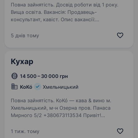
Повна зайнятість. Досвід роботи від 1 року.
Вища освіта. Вакансія: Продавець-
консультант, кавіст. Опис вакансії:
Запрошуємо на роботу енергійних та
відповідальних співробітників на посаду
5 днів тому
продавця-консультанта, кавіста. Чому
потрібно йти саме до нас? Своїм
співробітникам…
Кухар
14 500 – 30 000 грн
KoKó
Хмельницький
Повна зайнятість. KoKó — кава & вино м.
Хмельницький, м-н Озерна пров. Панаса
Мирного 5/2 +380673113534 Привіт!
Ми з радістю запрошуємо тебе стати
частиною команди KoKó — атмосферного
1 тиж. тому
місця, де поєднуються ароматна кава,