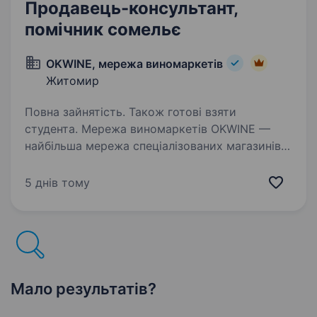
Продавець-консультант,
помічник сомельє
OKWINE, мережа виномаркетів
Житомир
Повна зайнятість. Також готові взяти
студента. Мережа виномаркетів OKWINE —
найбільша мережа спеціалізованих магазинів
в Україні, заснована в 2012 році.OKWINE —
це коли зручно, бо біля дому та, частіш за все
5 днів тому
настільки, що і в капцях можна.OKWINE —
це коли вино…
Мало результатів?