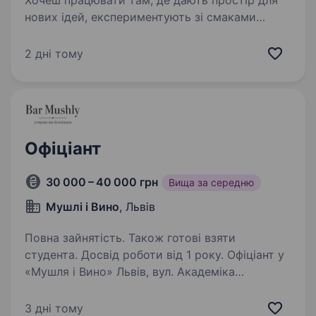
Хочеш працювати там, де дають простір для
нових ідей, експериментують зі смаками
та створюють гастрономічний досвід для
гостей? Welcome to Bad Boy.
2 дні тому
https://www.instagram.com/badboyliquorstore
Винний бар найбільшого…
Офіціант
30 000 – 40 000 грн
Вища за середню
Мушлі і Вино
, Львів
Повна зайнятість. Також готові взяти
студента. Досвід роботи від 1 року. Офіціант у
«Мушля і Вино» Львів, вул. Академіка
Підстригача, 1 «Мушля і Вино» відкривала
нову локацію! Ми поєднуємо культуру свіжих
3 дні тому