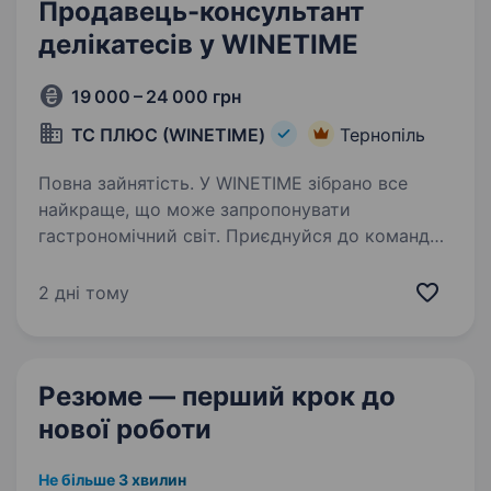
Продавець-консультант
делікатесів у WINETIME
19 000 – 24 000 грн
ТС ПЛЮС (WINETIME)
Тернопіль
Повна зайнятість. У WINETIME зібрано все
найкраще, що може запропонувати
гастрономічний світ. Приєднуйся до команди
фахівців WINETIME і стань тим самим
професіоналом, який знає про смак ВСЕ!
2 дні тому
Запрошуємо до роботи Продавця-
консультанта…
Резюме — перший крок
до
нової роботи
Не більше 3 хвилин