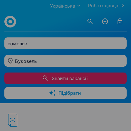
Роботодавцю
Українська
сомельє
Буковель
Знайти вакансії
Підібрати