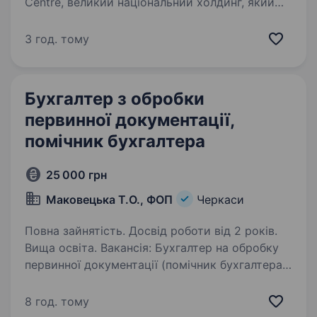
Centre, великий національний холдинг, який
займає провідні позиції на ринку дистрибуції
FMCG в Україні. Наша команда об'єднує 14
3 год. тому
філій по всій країні, і ми працюємо з відомими
брендами у сегменті…
Бухгалтер з обробки
первинної документації,
помічник бухгалтера
25 000 грн
Маковецька Т.О., ФОП
Черкаси
Повна зайнятість. Досвід роботи від 2 років.
Вища освіта. Вакансія: Бухгалтер на обробку
первинної документації (помічник бухгалтера)
Гнучкий робочий графік Місце роботи:
Черкаси Вимоги: Досвід роботи на аналогічній
8 год. тому
посаді від 2 років Вища освіта