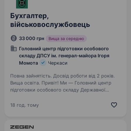
Бухгалтер,
військовослужбовець
33 000 грн
Вища за середню
Головний центр підготовки особового
складу ДПСУ ім. генерал-майора Ігоря
Момота
Черкаси
Повна зайнятість. Досвід роботи від 2 років.
Вища освіта. Привіт! Ми — Головний центр
підготовки особового складу Державної
прикордонної служби України, і ми шукаємо
Провідного бухгалтера (військова посада)
18 год. тому
в розрахункове відділення, який має бажання
доєднається до нашої…