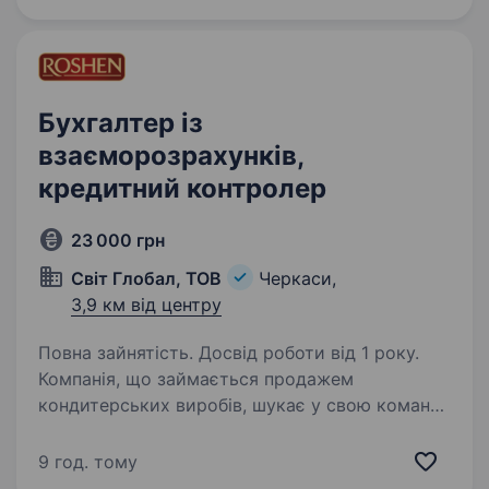
з бухгалтерського…
Бухгалтер із
взаєморозрахунків,
кредитний контролер
23 000 грн
Світ Глобал, ТОВ
Черкаси,
3,9 км від центру
Повна зайнятість. Досвід роботи від 1 року.
Компанія, що займається продажем
кондитерських виробів, шукає у свою команду
відповідального Бухгалтера із
взаєморозрахунків у м. Черкаси. Вимоги:
9 год. тому
Впевнене володіння Excel та іншими офісними