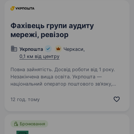
Фахівець групи аудиту
мережі, ревізор
Укрпошта
Черкаси,
0,1 км від центру
Повна зайнятість. Досвід роботи від 1 року.
Незакінчена вища освіта. Укрпошта —
національний оператор поштового зв’язку,
надійний та відповідальний роботодавець.
Сьогодні команда «Укрпошти» — це фахівці,
12 год. тому
які руйнують стереотипи, щоденно працюють
над підвищенням ефективності логістичних…
Бронювання