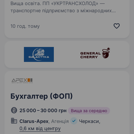
Вища освіта. ПП «УКРТРАНСХОЛОД» —
транспортне підприємство з міжнародних
вантажних перевезень запрошує в команду
головного бухгалтера. Основні обов’язки:
10 год. тому
Повне ведення бухгалтерського
та податкового обліку ПП (загальна система…
Бухгалтер (ФОП)
25 000 – 30 000 грн
Вища за середню
Clarus-Apex
, Агенція
Черкаси,
0,6 км від центру