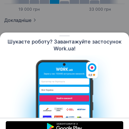
19 000 грн
33 000 грн
Докладніше
Шукаєте роботу? Завантажуйте застосунок
Work.ua!
Українська
Ресурси
Контакти
Про нас
Кар’єра
Новини Work.ua
Допомога
Умови використання
Роботодавцю