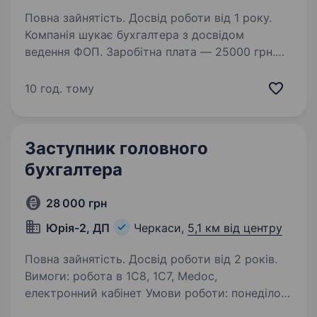
Повна зайнятість. Досвід роботи від 1 року.
Компанія шукає бухгалтера з досвідом
ведення ФОП. Заробітна плата — 25000 грн.
Ваші обов’язки: Повне ведення ФОПів (сплата
податків, подання звітності) Оплата рахунків,
10 год. тому
контроль фінансових зобов’язань Контроль…
Заступник головного
бухгалтера
28 000 грн
Юрія-2, ДП
Черкаси,
5,1 км від центру
Повна зайнятість. Досвід роботи від 2 років.
Вимоги: робота в 1С8, 1С7, Medoc,
електронний кабінет Умови роботи: понеділок-
пятниця 8:15 — 16:45, перерва 12:00 — 12:30