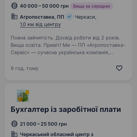
40 000 – 50 000 грн
Вища за середню
Агропоставка, ПП
Черкаси,
1,0 км від центру
Повна зайнятість. Досвід роботи від 2 років.
Вища освіта. Привіт! Ми — ПП «Агропоставка-
Сервіс» — сучасна українська компанія,
що здійснює діяльність у сфері вантажних
автомобільних перевезень та логістичних
9 год. тому
послуг. Ми спеціалізуємося на організації
перевезення зернових…
Бухгалтер із заробітної плати
21 000 – 25 500 грн
Черкаський обласний центр з