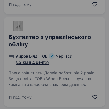
Обов’язки: ОЗ, МШП, МНМА, ПДВ,
11 год. тому
розблокування податкових накладних, робота
з первинною документацією.
Бухгалтер з управлінського
обліку
Айрон Білд, ТОВ
Черкаси,
0,2 км від центру
Повна зайнятість. Досвід роботи від 2 років.
Вища освіта. ТОВ «Айрон Білд» — сучасна
компанія з широким спектром діяльності
у сфері металургії, виробництва та торгівлі
будівельними матеріалами. Ми постійно
11 год. тому
розвиваємося та вдосконалюємо процеси,
щоб забезпечувати клієнтів…