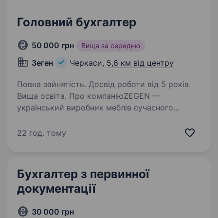
Головний бухгалтер
50 000 грн
Вища за середню
Зеген
Черкаси,
5,6 км від центру
Повна зайнятість. Досвід роботи від 5 років.
Вища освіта. Про компаніюZEGEN —
український виробник меблів сучасного
дизайну. Понад 18 років ми створюємо меблі
для дому, офісів, готелів та громадських
22 год. тому
просторів. Маємо власне виробництво
в Черкасах, співпрацюємо з дилерами…
Бухгалтер з первинної
документації
30 000 грн