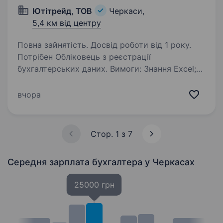
Ютітрейд, ТОВ
Черкаси,
5,4 км від центру
Повна зайнятість. Досвід роботи від 1 року.
Потрібен Обліковець з реєстрації
бухгалтерських даних. Вимоги: Знання Excel;
Знання 1С ; Бажання працювати та навчатися;
Уважно, відповідально та оперативно
вчора
виконувати завдання; Вміння працювати
у режимі…
Стор. 1 з 7
Середня зарплата бухгалтера
у Черкасах
25000 грн