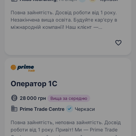
Повна зайнятість. Досвід роботи від 1 року.
Незакінчена вища освіта. Будуйте кар'єру в
міжнародній компанії! Наш клієнт —
американська компанія, що спеціалізується
на транспортній логістиці у США. Ми шукаємо
уважного та відповідального Спеціаліста
з обробки платежів (Accountant),…
Оператор 1C
28 000 грн
Вища за середню
Prime Trade Centre
Черкаси
Повна зайнятість, неповна зайнятість. Досвід
роботи від 1 року. Привіт! Ми — Prime Trade