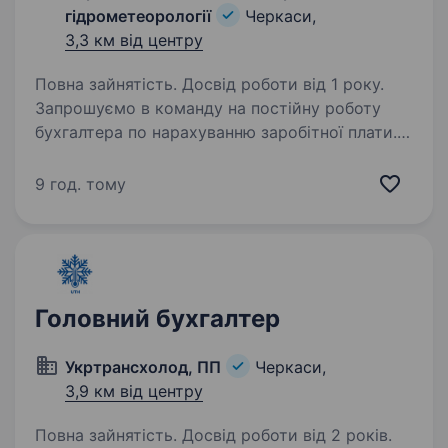
гідрометеорології
Черкаси,
3,3 км від центру
Повна зайнятість. Досвід роботи від 1 року.
Запрошуємо в команду на постійну роботу
бухгалтера по нарахуванню заробітної плати.
Основні вимоги — добре знання стандартів
бухгалтерського та податкового обліків,
9 год. тому
активність, відповідальність. Впевнений
користувач…
Головний бухгалтер
Укртрансхолод, ПП
Черкаси,
3,9 км від центру
Повна зайнятість. Досвід роботи від 2 років.