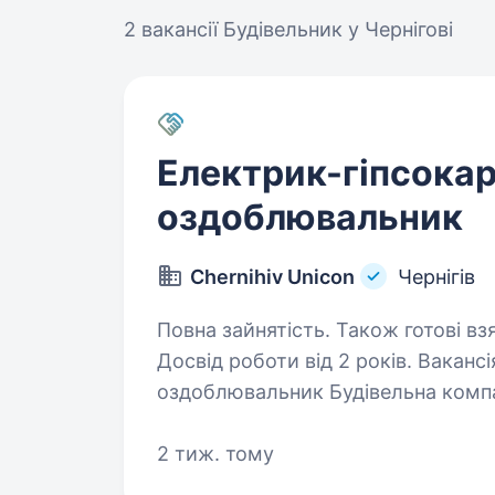
2 вакансії
Будівельник у Чернігові
Електрик-гіпсока
оздоблювальник
Chernihiv Unicon
Чернігів
Повна зайнятість. Також готові вз
Досвід роботи від 2 років. Вакансія: Електрик — гіпсокартонник —
оздоблювальник Будівельна компанія запрошує до команди майс
виконання внутрішніх оздоблювал
одиниці (електрик, гіпсокартонн
2 тиж. тому