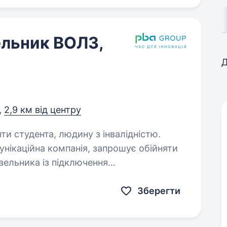
льник ВОЛЗ,
Д
,
2,9 км від центру
яти студента, людину з інвалідністю.
вельника із підключення
ослуг, досвід електрика буде перевагою
електроінструментом;…
Зберегти