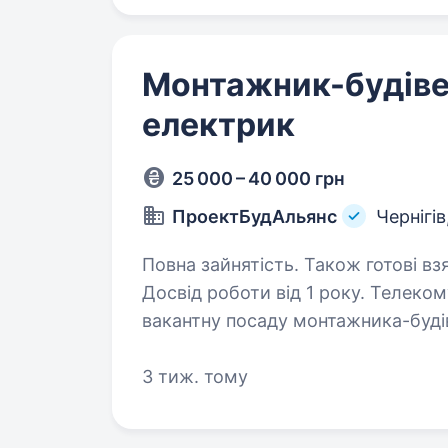
Монтажник-будіве
електрик
25 000 – 40 000 грн
ПроектБудАльянс
Чернігів
Повна зайнятість. Також готові вз
Досвід роботи від 1 року. Телекомунікаційна компанія, запрошує обійняти
вакантну посаду монтажника-буді
телекомунікаційних та інтернет п
3 тиж. тому
Вимоги: Вміння працювати з 