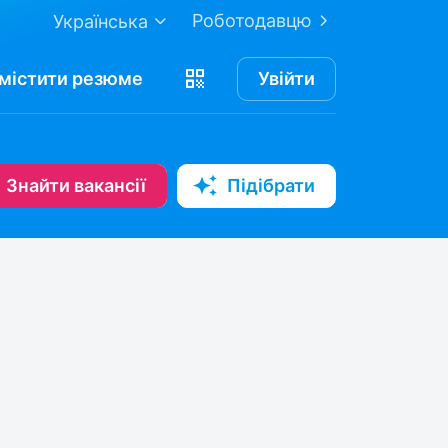
Роботодавцю
Українська
містити
резюме
Увійти
Знайти вакансії
Підібрати