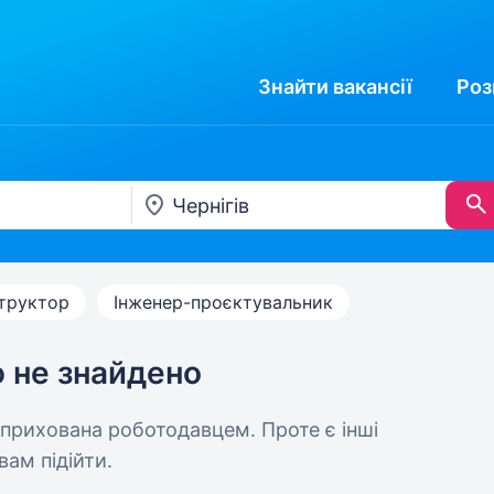
Знайти
вакансії
Роз
труктор
Інженер-проєктувальник
ю не знайдено
 прихована роботодавцем. Проте є інші
вам підійти.