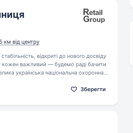
нниця
5 км від центру
де кожен важливий — будемо раді бачити
елика українська національна охоронна
Зберегти