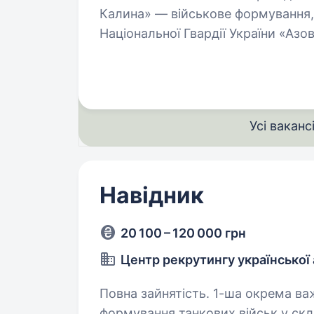
Калина» — військове формування,
Національної Гвардії України «Азо
та інші підрозділи. Обов’язки:…
Усі ваканс
Навідник
20 100 – 120 000 грн
Центр рекрутингу української 
Повна зайнятість. 1-ша окрема важка механізована Сіверська бригада —
формування танкових військ у скл