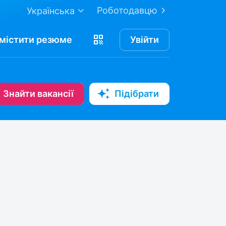
Роботодавцю
Українська
містити
резюме
Увійти
Знайти вакансії
Підібрати