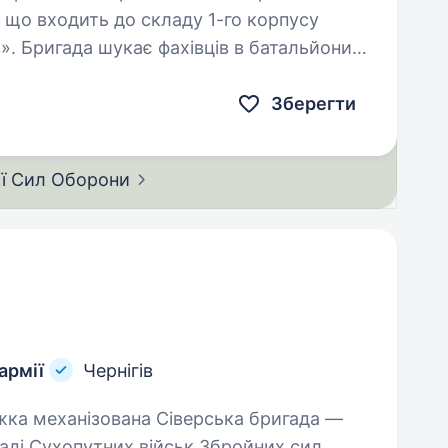
 що входить до складу 1-го корпусу
в». Бригада шукає фахівців в батальйони
Зберегти
ії Сил
Оборони
армії
Чернігів
аді Сухопутних військ Збройних сил