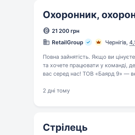
Охоронник, охоро
21 200 грн
RetailGroup
Чернігів,
4,
Повна зайнятість. Якщо ви цінуєте стабільність, відкриті до нового досвіду
та хочете працювати у команді, 
вас серед нас! ТОВ «Баярд 9» — в
компанія. Ми здійснюємо…
2 дні тому
Стрілець