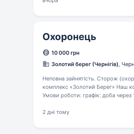
вчора
Охоронець
10 000 грн
Золотий берег (Чернігів)
, Черн
Неповна зайнятість. Сторож (охоронець) Чернігів, готельно-ресторанний
комплекс «Золотий Берег» Наш к
Умови роботи: графік: доба через три заробітна плата: від 1000 грн за зміну
(договірна) …
2 дні тому