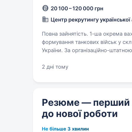
20 100 – 120 000 грн
Центр рекрутингу української 
Повна зайнятість. 1-ша окрема важка механізована Сіверська бригада —
формування танкових військ у скл
України. За організаційно-штатно
Оперативного командування…
2 дні тому
Резюме — перший
до нової роботи
Не більше 3 хвилин