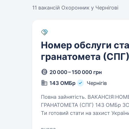
11 вакансій
Охоронник у Чернігові
Номер обслуги ст
гранатомета (СПГ
20 000 – 150 000 грн
143 ОМБр
Чернігів
Повна зайнятість. ВАКАНСІЯ:НОМЕР ОБСЛУГИ СТАНКОВОГО
ГРАНАТОМЕТА (СПГ) 143 ОМБр З
Ти готовий стати на захист Україн
до справжніх воїнів. Ми шукаємо 