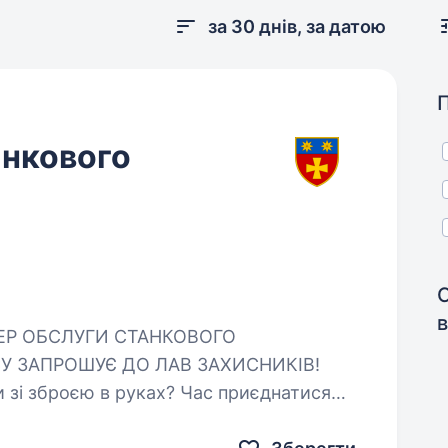
за 30 днів, за датою
анкового
)
в
СУ ЗАПРОШУЄ ДО ЛАВ ЗАХИСНИКІВ!
и зі зброєю в руках? Час приєднатися
мужніх, рішучих…