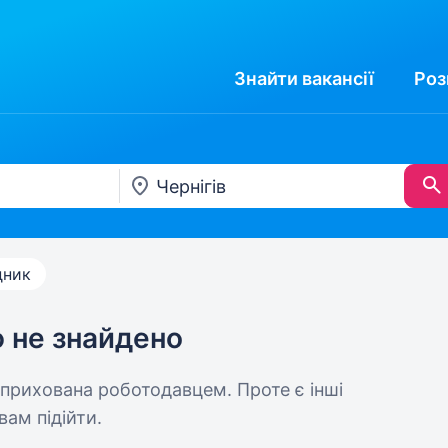
Знайти
вакансії
Роз
дник
ю не знайдено
 прихована роботодавцем. Проте є інші
вам підійти.