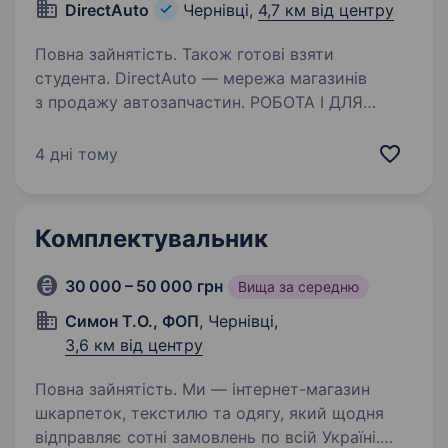
DirectAuto
Чернівці,
4,7 км від центру
Повна зайнятість. Також готові взяти
студента. DirectAuto — мережа магазинів
з продажу автозапчастин. РОБОТА І ДЛЯ
ЖІНОК І ДЛЯ ЧОЛОВІКІВ! При наявності
водійського посвідчення перспектива робота
4 дні тому
кур'єром. Що потрібно буде робити: Приймати
товар на склад;…
Комплектувальник
30 000 – 50 000 грн
Вища за середню
Симон Т.О., ФОП
, Чернівці,
3,6 км від центру
Повна зайнятість. Ми — інтернет-магазин
шкарпеток, текстилю та одягу, який щодня
відправляє сотні замовлень по всій Україні.