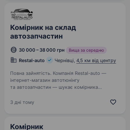
стати частиною команди професіоналів…
Комірник на склад
автозапчастин
30 000 – 38 000 грн
Вища за середню
Restal-auto
Чернівці,
4,5 км від центру
Повна зайнятість. Компанія Restal-auto —
інтернет-магазин автотюнінгу
та автозапчастин — шукає комірника
у дружню команду. Якщо ви відповідальні,
уважні та хочете стабільно заробляти —
3 дні тому
будемо раді знайомству. Досвід роботи
на складі…
Комірник