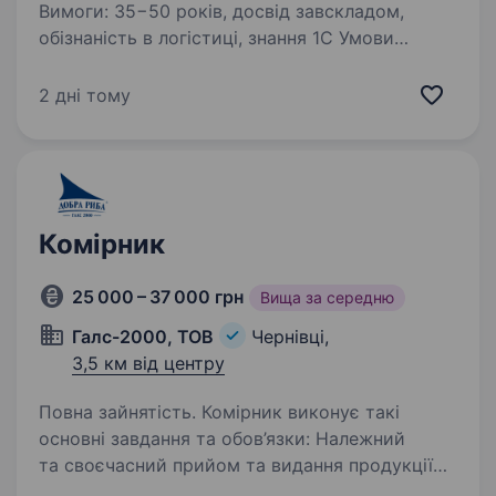
Вимоги: 35−50 років, досвід завскладом,
обізнаність в логістиці, знання 1С Умови
роботи: 5 денний робочий тиждень. Група
товара — побутова техніка Обов’язки: прийом
2 дні тому
та видача товара, облік залишків,
оптимізація…
Комірник
25 000 – 37 000 грн
Вища за середню
Галс-2000, ТОВ
Чернівці,
3,5 км від центру
Повна зайнятість. Комірник виконує такі
основні завдання та обов’язки: Належний
та своєчасний прийом та видання продукції
Забезпечує додержання режимів зберігання;