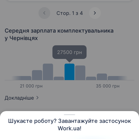
заробітну плату, що виплачується…
Стор. 1 з 4
Середня зарплата комплектувальника
у Чернівцях
27500 грн
21 000 грн
35 000 грн
Докладніше
Шукаєте роботу? Завантажуйте застосунок
Work.ua!
Українська