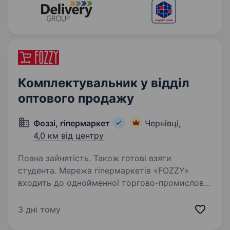
Комплектувальник у відділ
оптового продажу
Фоззі, гіпермаркет
Чернівці,
4,0 км від центру
Повна зайнятість. Також готові взяти
студента. Мережа гіпермаркетів «FOZZY»
входить до однойменної торгово-промислової
корпорації «Fozzy Group», яка є однією
з компаній, що найбільш динамічно
3 дні тому
розвиваються в Україні. Ми запрошуємо Вас