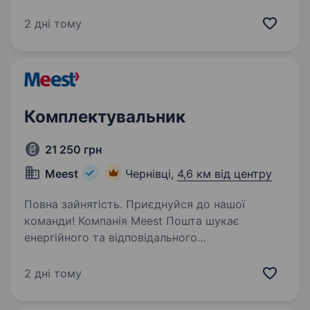
та енергійну людину на посаду завідувача
складу у Чернівцях. Обов’язки: Прийом,
2 дні тому
розміщення та відвантаження товарів;…
Комплектувальник
21 250 грн
Meest
Чернівці,
4,6 км від центру
Повна зайнятість. Приєднуйся до нашої
команди! Компанія Meest Пошта шукає
енергійного та відповідального
комплектувальника для роботи на складі.
Якщо ти любиш активну роботу і хочеш бути
2 дні тому
частиною дружнього колективу, ця вакансія…