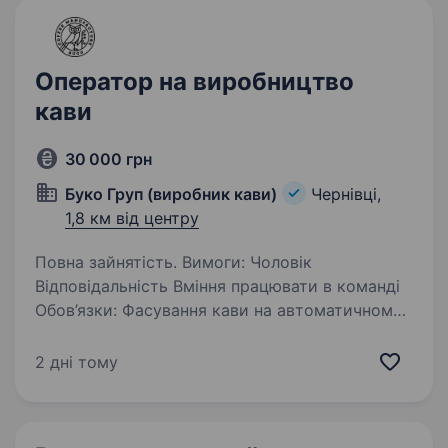
Оператор на виробництво
кави
30 000 грн
Буко Груп (виробник кави)
Чернівці,
1,8 км від центру
Повна зайнятість. Вимоги: Чоловік
Відповідальність Вміння працювати в команді
Обов’язки: Фасування кави на автоматичному
обладнанні Умови роботи: Графік роботи: Пн-
Пт 9:00−18:00 Доплата за додаткові години
2 дні тому
Адреса:…