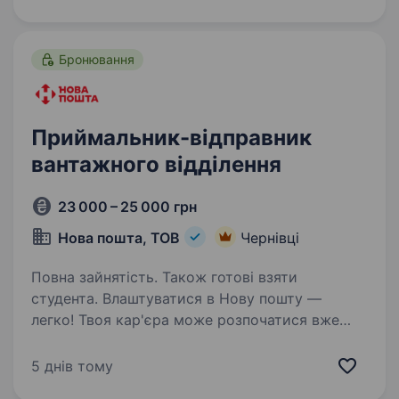
продукції у пошуках Комірника…
Бронювання
Приймальник-відправник
вантажного відділення
23 000 – 25 000 грн
Нова пошта, ТОВ
Чернівці
Повна зайнятість. Також готові взяти
студента. Влаштуватися в Нову пошту —
легко! Твоя кар'єра може розпочатися вже
цього тижня. Саме зараз ми в пошуку
приймальника-відправника вантажного
5 днів тому
відділення. Ти шукаєш? Ми гарантуємо: Білу