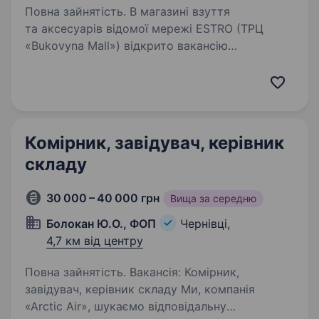
Повна зайнятість. В магазині взуття
та аксесуарів відомої мережі ESTRO (ТРЦ
«Bukovyna Mall») відкрито вакансію
«Комірник» Посадові обов’язки: Організація,
проведення та контроль робіт по складу і
товару Участь в робочих процесах…
Комірник, завідувач, керівник
складу
30 000 – 40 000 грн
Вища за середню
Болокан Ю.О., ФОП
Чернівці,
4,7 км від центру
Повна зайнятість. Вакансія: Комірник,
завідувач, керівник складу Ми, компанія
«Arctic Air», шукаємо відповідальну