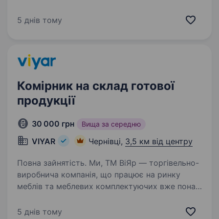
У зв’язку з розширенням команди шукаємо
відповідального пакувальника інтернет-
5 днів тому
замовлень. Що ми пропонуємо:…
Комірник на склад готової
продукції
30 000 грн
Вища за середню
VIYAR
Чернівці,
3,5 км від центру
Повна зайнятість. Ми, ТМ ВіЯр — торгівельно-
виробнича компанія, що працює на ринку
меблів та меблевих комплектуючих вже понад
23 роки створює якісний український
продукт. Зараз наша команда складу готової
5 днів тому