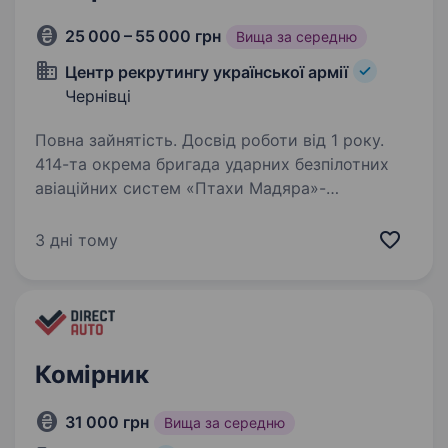
25 000 – 55 000 грн
Вища за середню
Центр рекрутингу української армії
Чернівці
Повна зайнятість. Досвід роботи від 1 року.
414-та окрема бригада ударних безпілотних
авіаційних систем «Птахи Мадяра»-
це високотехнологічний підрозділ у складі
Сухопутних військ, що спеціалізується
3 дні тому
на застосуванні ударних, розвідувальних
безпілотних та радіоелектронних…
Комірник
31 000 грн
Вища за середню