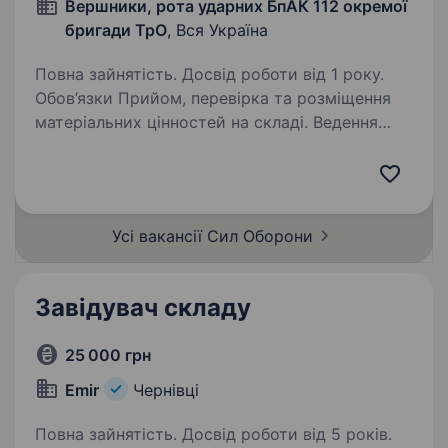
Вершники, рота ударних БпАК 112 окремої
бригади ТрО
, Вся Україна
Повна зайнятість. Досвід роботи від 1 року.
Обов’язки Прийом, перевірка та розміщення
матеріальних цінностей на складі. Ведення
обліку майна (журнали, електронні системи)
Контроль умов зберігання Видача майна
особовому складу згідно з наказами
Проведення…
Усі вакансії Сил
Оборони
Завідувач складу
25 000 грн
Emir
Чернівці
Повна зайнятість. Досвід роботи від 5 років.