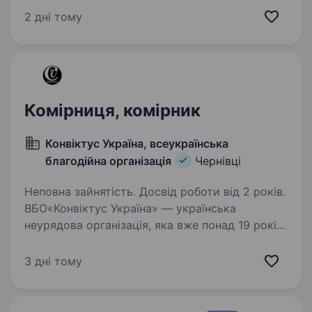
Облік складських операцій Участь
2 дні тому
у проведенні інвентаризації…
Комірниця, комірник
Конвіктус Україна, всеукраїнська
благодійна організація
Чернівці
Неповна зайнятість. Досвід роботи від 2 років.
ВБО«Конвіктус Україна» — українська
неурядова організація, яка вже понад 19 років
розвиває послуги у сфері громадського
здоров’я та соціальної підтримки. Організація
3 дні тому
реалізує програми у сфері протидії ВІЛ,
туберкульозу…