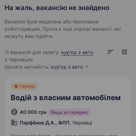
На жаль, вакансію не знайдено
Вакансія була видалена або прихована
роботодавцем. Проте є інші хороші вакансії, які
можуть вам підійти.
11 вакансій для запиту:
кур'єр
з авто
у Чернівцях
Шукати натомість:
курʼєр з
авто
Гаряча
Водій з власним автомобілем
40 000 грн
Вища за середню
Парфёнов Д.А., ФЛП
, Чернівці