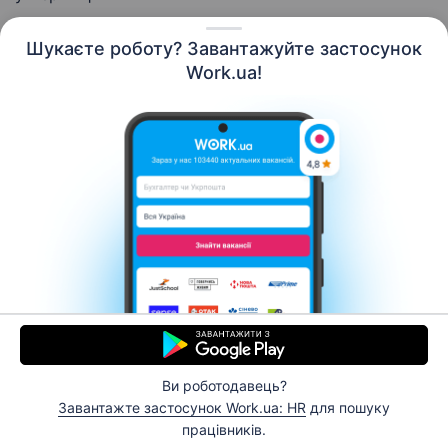
Шукаєте роботу? Завантажуйте застосунок
Work.ua!
Українська
Ресурси
Контакти
Про нас
Кар’єра
Новини Work.ua
Допомога
Умови використання
Роботодавцю
Ви роботодавець?
© 2006–2026 Work.ua. Сервіс пошуку роботи №1 в
Завантажте застосунок Work.ua: HR
для пошуку
Україні.
працівників.