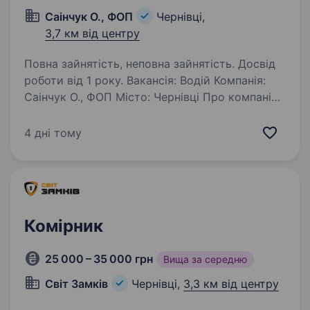
Саінчук О., ФОП
Чернівці,
3,7 км від центру
Повна зайнятість, неповна зайнятість. Досвід
роботи від 1 року. Вакансія: Водій Компанія:
Саінчук О., ФОП Місто: Чернівці Про компанію:
Саінчук О., ФОП — це крафтова пекарня, яка
втілює у життя традиції випікання смачних
4 дні тому
та якісних хлібобулочних виробів.
Ми прагнемо забезпечити…
Комірник
25 000 – 35 000 грн
Вища за середню
Світ Замків
Чернівці,
3,3 км від центру