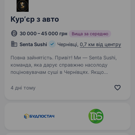
Курʼєр з авто
30 000 – 45 000 грн
Вища за середню
Senta Sushi
Чернівці,
0,7 км від центру
Повна зайнятість. Привіт! Ми — Senta Sushi,
команда, яка дарує справжню насолоду
поціновувачам суші в Чернівцях. Якщо
ти активний, відповідальний і хочеш
приєднатися до дружньої команди,
4 дні тому
що швидко і з посмішкою доставляє свіжі
страви…