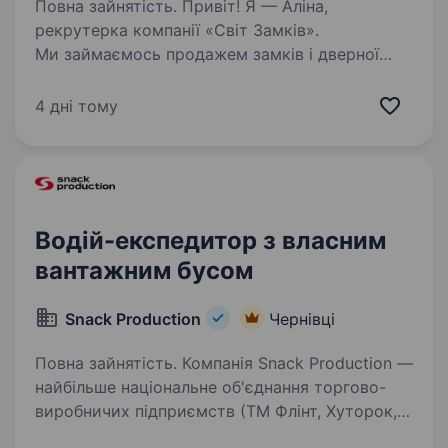
Повна зайнятість. Привіт! Я — Аліна,
рекрутерка компанії «Світ Замків».
Ми займаємось продажем замків і дверної
фурнітури вже 18 років, маємо магазини
у Чернівцях, Києві та Вінниці, а також
4 дні тому
працюємо на гуртових клієнтів по всій…
Водій-експедитор з власним
вантажним бусом
Snack Production
Чернівці
Повна зайнятість. Компанія Snack Production —
найбільше національне об'єднання торгово-
виробничих підприємств (ТМ Флінт, Хуторок,
Морські, Сан Санич, Big Bob, Chipster’s, Zeffir),