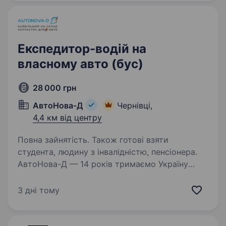
Експедитор-водій на
власному авто (бус)
28 000 грн
АвтоНова-Д
Чернівці,
4,4 км від центру
Повна зайнятість. Також готові взяти
студента, людину з інвалідністю, пенсіонера.
Ав­то­Но­ва-Д — 14 ро­ків три­ма­є­мо Укра­ї­ну
в русі. Наш драйв — це твоя впев­не­ність
за кер­мом. Ми за­без­пе­чу­є­мо кра­ї­ну ав­то­зап­
3 дні тому
ча­сти­на­ми: швид­ко, то­чно, по-люд­ськи.
Що по­трі­бно буде ро­би­ти…