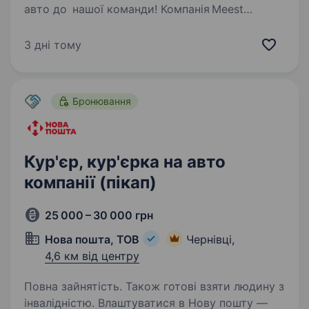
авто до нашої команди! Компанія Meest
ПОШТА шукає енергійних водіїв та водійок
на власному авто. Якщо ти любиш бути
3 дні тому
в русі, добре орієнтуєшся в місті або вмієш
вправно…
Бронювання
Кур'єр, кур'єрка на авто
компанії (пікап)
25 000 – 30 000 грн
Нова пошта, ТОВ
Чернівці,
4,6 км від центру
Повна зайнятість. Також готові взяти людину з
інвалідністю. Влаштуватися в Нову пошту —