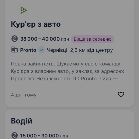
Курʼєр з авто
38 000 – 40 000 грн
Вища за середню
Pronto
Чернівці,
2,6 км від центру
Повна зайнятість. Шукаємо у свою команду
Кур'єра з власним авто, у заклад за адресою:
Проспект Незалежності, 90 Pronto Pizza —
компанія, яка на ринку з 2012 року.
На сьогодні наші заклади в 11-ти містах
4 дні тому
України об'єднані великою…
Водій
15 000 – 30 000 грн