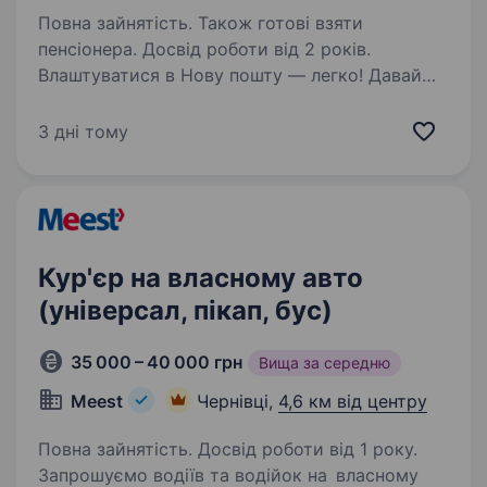
Повна зайнятість. Також готові взяти
пенсіонера. Досвід роботи від 2 років.
Влаштуватися в Нову пошту — легко! Давай
разом доставляти разом з посилками радість,
допомогу та довгоочікувані емоції.
3 дні тому
Ти шукаєш? Ми гарантуємо: Роботу поруч
з домом — катаєшся у знайомому районі, без
зайвого…
Кур'єр на власному авто
(універсал, пікап, бус)
35 000 – 40 000 грн
Вища за середню
Meest
Чернівці,
4,6 км від центру
Повна зайнятість. Досвід роботи від 1 року.
Запрошуємо водіїв та водійок на власному