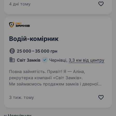
яке зберігає першість у своєму сегменті
4 дні тому
й успішно…
Водій-комірник
25 000 – 35 000 грн
Світ Замків
Чернівці,
3,3 км від центру
Повна зайнятість. Привіт! Я — Аліна,
рекрутерка компанії «Світ Замків».
Ми займаємось продажем замків і дверної
фурнітури вже 18 років, маємо магазини
у Чернівцях, Києві та Вінниці, а також
3 тиж. тому
працюємо на гуртових клієнтів по всій…
у Чернівцях