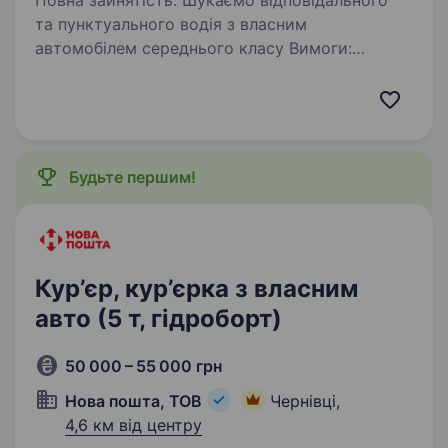
Повна зайнятість. Шукаємо відповідального
та пунктуального водія з власним
автомобілем середнього класу Вимоги:
наявність власного справного автомобіля
середнього класу; чинне водійське
посвідчення; хороше знання міста Чернівці;…
Будьте першим!
Кур’єр, кур’єрка з власним
авто (5 т, гідроборт)
50 000 – 55 000 грн
Нова пошта, ТОВ
Чернівці,
4,6 км від центру