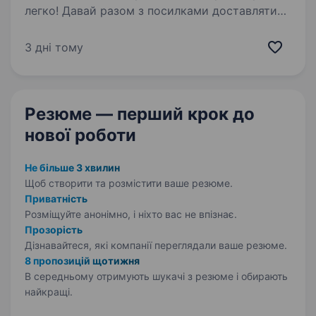
легко! Давай разом з посилками доставляти
радість, допомогу та довгоочікувані емоції.
Ти шукаєш? Ми гарантуємо: Білу заробітну
3 дні тому
плату, що виплачується двічі на місяць без
затримок. …
Резюме — перший крок
до
нової роботи
Не більше 3 хвилин
Щоб створити та розмістити ваше
резюме.
Приватність
Розміщуйте анонімно, і ніхто вас не впізнає.
Прозорість
Дізнавайтеся, які компанії переглядали ваше резюме.
8 пропозицій щотижня
В середньому отримують шукачі з резюме і обирають
найкращі.