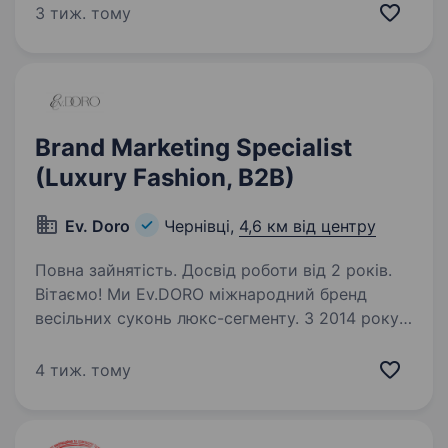
що володіє навичками 3D дизайнера
3 тиж. тому
та опційно цікавиться маркетингом
та соцмережами, щоб створювати візуальний
контент, що привертає увагу потенційних
клієнтів…
Brand Marketing Specialist
(Luxury Fashion, B2B)
Ev. Doro
Чернівці,
4,6 км від центру
Повна зайнятість. Досвід роботи від 2 років.
Вітаємо! Ми Ev.DORO міжнародний бренд
весільних суконь люкс-сегменту. З 2014 року
працюємо з B2B-клієнтами по всьому світу
та розвиваємо український fashion-бренд
4 тиж. тому
у premium-сегменті. Зараз ми шукаємо
проактивного…