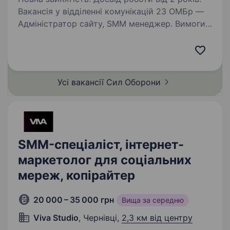
Вакансія у відділенні комунікацій 23 ОМБр —
Адміністратор сайту, SMM менеджер. Вимоги
та обов’язки: Маркетинг: розуміння основ
маркетингу, стратегічне мислення для
розробки SMM-стратегій. Графічний дизайн:…
Усі вакансії Сил
Оборони
SMM-спеціаліст, інтернет-
маркетолог для соціальних
мереж, копірайтер
20 000 – 35 000 грн
Вища за середню
Viva Studio
, Чернівці,
2,3 км від центру