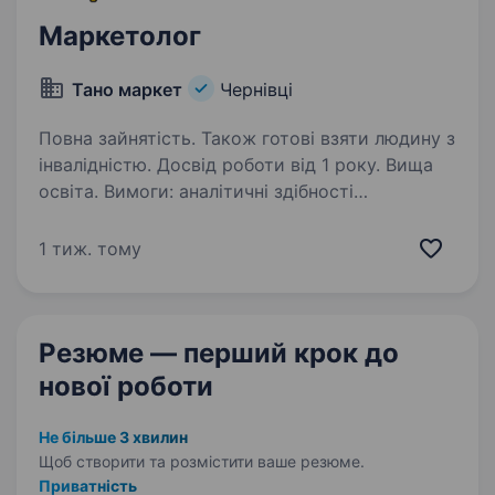
Маркетолог
Тано маркет
Чернівці
Повна зайнятість. Також готові взяти людину з
інвалідністю. Досвід роботи від 1 року. Вища
освіта. Вимоги: аналітичні здібності
ініціативність Якість спілкування креативність
адаптивність та системність
1 тиж. тому
самовдосконалення Умови роботи: з 09:до
18:00, субота, неділя вихідний. Обов’язки:
створення…
Резюме — перший крок
до
нової роботи
Не більше 3 хвилин
Щоб створити та розмістити ваше
резюме.
Приватність