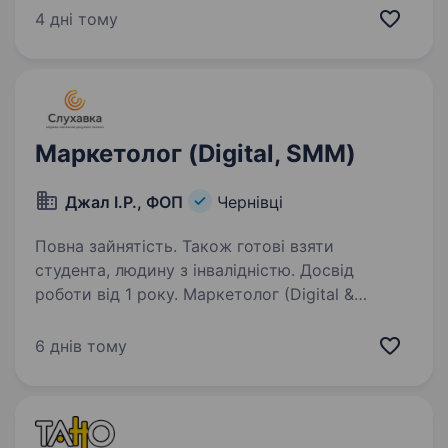
та простори для комфортного життя. Ми
4 дні тому
віримо, що якісне житло — це більше, ніж
квадратні…
Маркетолог (Digital, SMM)
Джал І.Р., ФОП
Чернівці
Повна зайнятість. Також готові взяти
студента, людину з інвалідністю. Досвід
роботи від 1 року. Маркетолог (Digital &
SMM)Мережа магазинів «Слухавка» запрошує
до своєї команди маркетолога, який
6 днів тому
допоможе розвивати бренд компанії,
просувати мережу в соціальних мережах
та створювати сучасний контент. Основні…