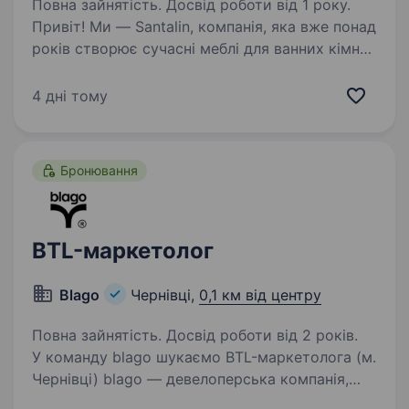
Повна зайнятість. Досвід роботи від 1 року.
Привіт! Ми — Santalin, компанія, яка вже понад
років створює сучасні меблі для ванних кімнат
та працює з клієнтами по всій Україні. Зараз
ми шукаємо помічника маркетолога —
4 дні тому
активну, креативну та відповідальну людину,…
Бронювання
BTL-маркетолог
Blago
Чернівці,
0,1 км від центру
Повна зайнятість. Досвід роботи від 2 років.
У команду blago шукаємо BTL-маркетолога (м.
Чернівці) blago — девелоперська компанія,
яка створює сучасні житлові комплекси