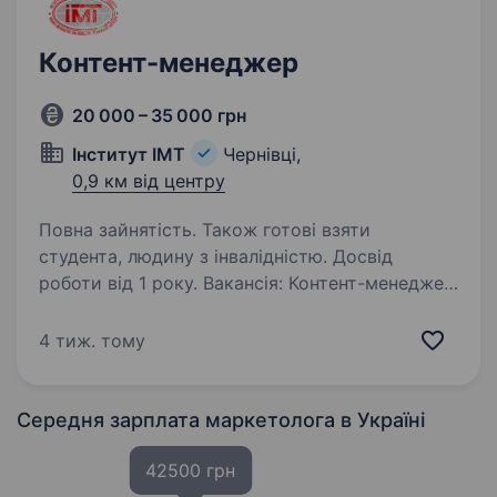
Контент-менеджер
20 000 – 35 000 грн
Інститут ІМТ
Чернівці,
0,9 км від центру
Повна зайнятість. Також готові взяти
студента, людину з інвалідністю. Досвід
роботи від 1 року. Вакансія: Контент-менеджер
Місце роботи: Чернівці, Інститут ІМТ
Обов’язки: Розробка та наповнення контентом
4 тиж. тому
веб-сайту компанії Підготовка текстових
матеріалів, новин та оголошень Створення та
підтримка…
Середня зарплата маркетолога
в Україні
42500 грн