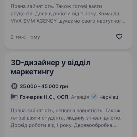
Повна зайнятість. Також готові взяти
студента. Досвід роботи від 1 року. Команда
VIVA SMM AGENCY шукаємо свого наступного
SMM-мага! Якщо Ви амбітна людина з чудовим
почуттям смаку та світобаченням, тоді ми вже
2 тиж. тому
чекаємо на Ваше повідомлення)
Що ми очікуємо від Вас: Розробка контент-
плану…
3D-дизайнер у відділ
маркетингу
25 000 – 45 000 грн
Гончарик Н.С., ФОП
, Агенція
Чернівці
Повна зайнятість, неповна зайнятість. Також
готові взяти студента, людину з інвалідністю.
Досвід роботи від 1 року. Деревообробна
компанія у Чернівцях шукає спеціаліста,