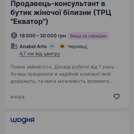
Продавець-консультант в
бутик жіночої білизни (ТРЦ
"Екватор")
18 000 – 30 000 грн
Вища за середню
Anabel Arto
Чернівці,
4,7 км від центру
Повна зайнятість. Досвід роботи від 1 року.
Хочеш працювати в надійній компанії якій
довіряють, та мати можливість впливати
на свою заробітну плату? Тоді запрошуємо
тебе стати частиною успішної команди!
вчора
ANABEL ARTO —український бренд жіночої
білизни, домашнього…