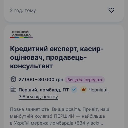
представлені на ринку Європи, а саме в:
Польщі, Чехії, Словаччині, Угорщині та Іспанії;
2 год. тому
Мережа фірмових салонів 600+ Мережа
сервісних…
Кредитний експерт, касир-
оцінювач, продавець-
консультант
27 000 – 30 000 грн
Вища за середню
Перший, ломбард, ПТ
Чернівці,
3,8 км від центру
Повна зайнятість. Вища освіта. Привіт, наш
майбутній колега:) ПЕРШИЙ — найбільша
в Україні мережа ломбардів (634 у всіх