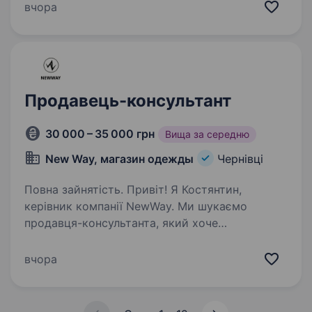
гнучкий графік Вимоги: Відсутність шкідливих
вчора
звичок, бажання працювати та заробляти.
Комунікабельність,…
Продавець-консультант
30 000 – 35 000 грн
Вища за середню
New Way, магазин одежды
Чернівці
Повна зайнятість. Привіт! Я Костянтин,
керівник компанії NewWay. Ми шукаємо
продавця-консультанта, який хоче
розвиватися разом з нами, атже життя
це постійний розвиток. Для нас ця вакансія
вчора
ядро бізнесу і цінується найбільше! Чому…