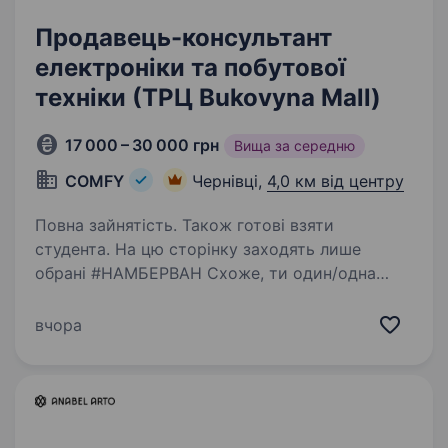
Продавець-консультант
електроніки та побутової
техніки (ТРЦ Bukovyna Mall)
17 000 – 30 000 грн
Вища за середню
COMFY
Чернівці,
4,0 км від центру
Повна зайнятість. Також готові взяти
студента. На цю сторінку заходять лише
обрані #НАМБЕРВАН Схоже, ти один/одна
з них! Ми не сумніваємося, що ти: фанатієш від
новинок в домашніх гаджетах та сервісах
вчора
умієш чути потреби клієнтів і допомагати їм
вільний…