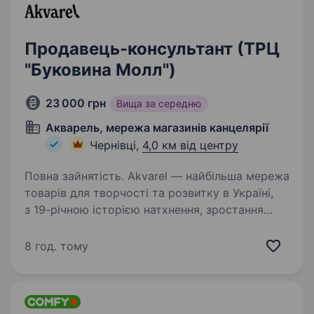
Продавець-консультант (ТРЦ
"Буковина Молл")
23 000 грн
Вища за середню
Акварель, мережа магазинів канцелярії
Чернівці,
4,0 км від центру
Повна зайнятість. Akvarel — найбільша мережа
товарів для творчості та розвитку в Україні,
з 19-річною історією натхнення, зростання
та креативу. Ми вже об'єднали понад 500
однодумців, у 54 магазинах в 16 містах країни
8 год. тому
і продовжуємо…