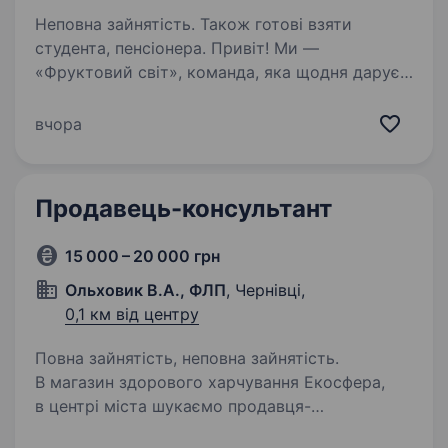
Неповна зайнятість. Також готові взяти
студента, пенсіонера. Привіт! Ми —
«Фруктовий світ», команда, яка щодня дарує
Чернівцям свіжість та якість у кожному
продукті. Якщо тобі подобається спілкуватися
вчора
з людьми, допомагати їм обирати найкраще і
бути частиною дружньої команди —…
Продавець-консультант
15 000 – 20 000 грн
Ольховик В.А., ФЛП
, Чернівці,
0,1 км від центру
Повна зайнятість, неповна зайнятість.
В магазин здорового харчування Екосфера,
в центрі міста шукаємо продавця-
консультанта, 12−15 робочих змін на місяць,