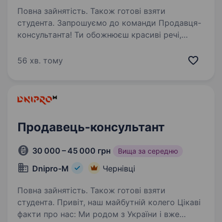
Повна зайнятість. Також готові взяти
студента. Запрошуємо до команди Продавця-
консультанта! Ти обожнюєш красиві речі,
кайфуєш від спілкування з людьми і хочеш,
щоб твоя робота мала блиск (буквально) —
56 хв. тому
тоді ця вакансія саме твоя! ЛОКАЦІЇ: ТРЦ
«Bukovyna Mall»,…
Продавець-консультант
30 000 – 45 000 грн
Вища за середню
Dnipro-M
Чернівці
Повна зайнятість. Також готові взяти
студента. Привіт, наш майбутній колего Цікаві
факти про нас: Ми родом з України і вже