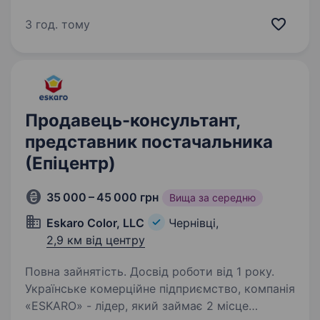
регіонах), величезна фінансова компанія,
де можна отримати різні фінансові послуги
3 год. тому
та купити ювелірні прикраси, техніку. Багато…
Продавець-консультант,
представник постачальника
(Епіцентр)
35 000 – 45 000 грн
Вища за середню
Eskaro Color, LLC
Чернівці,
2,9 км від центру
Повна зайнятість. Досвід роботи від 1 року.
Українське комерційне підприємство, компанія
«ESKARO» - лідер, який займає 2 місце