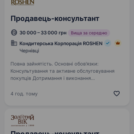
Продавець-консультант
30 000 – 33 000 грн
Вища за середню
Кондитерська Корпорація ROSHEN
Чернівці
Повна зайнятість. Основні обов’язки:
Консультування та активне обслуговування
покупців Дотримання і виконання
корпоративних стандартів Робота з касовим
апаратом Контроль і дотримання термінів
4 год. тому
придатності Здійснення викладки…
Продавець-консультант