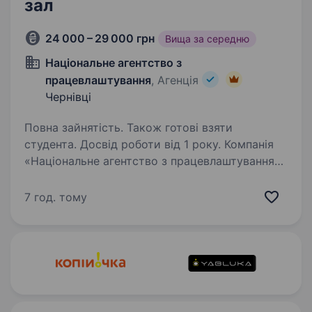
зал
24 000 – 29 000 грн
Вища за середню
Національне агентство з
працевлаштування
, Агенція
Чернівці
Повна зайнятість. Також готові взяти
студента. Досвід роботи від 1 року. Компанія
«Національне агентство з працевлаштування»
є провідним постачальником робочої сили
на ринку праці в Україні. Ми спеціалізуємося
7 год. тому
на забезпеченні якісними кадрами різних
галузей промисловості, включаючи
виробництво,…