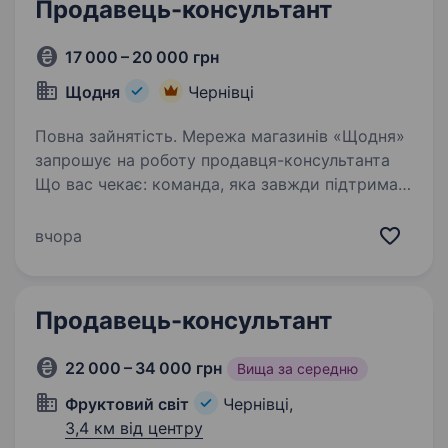
Продавець-консультант
17 000 – 20 000 грн
Щодня
Чернівці
Повна зайнятість. Мережа магазинів «Щодня»
запрошує на роботу продавця-консультанта
Що вас чекає: команда, яка завжди підтримає
робота поруч з домом стабільна зарплата із
бонусами та преміями Ваші завдання:
вчора
обслуговування…
Продавець-консультант
22 000 – 34 000 грн
Вища за середню
Фруктовий світ
Чернівці,
3,4 км від центру