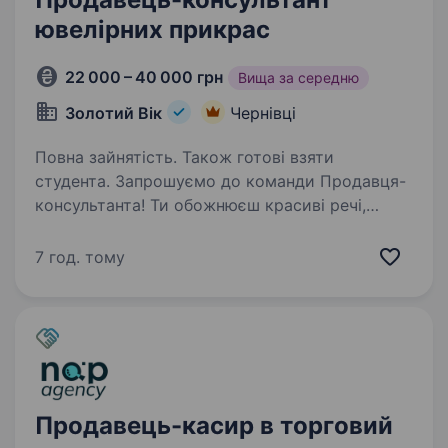
ювелірних прикрас
22 000 – 40 000 грн
Вища за середню
Золотий Вік
Чернівці
Повна зайнятість. Також готові взяти
студента. Запрошуємо до команди Продавця-
консультанта! Ти обожнюєш красиві речі,
кайфуєш від спілкування з людьми і хочеш,
щоб твоя робота мала блиск (буквально) —
7 год. тому
тоді ця вакансія саме твоя! ЛОКАЦІЇ: ТРЦ
«Bukovyna Mall»,…
Продавець-касир в торговий