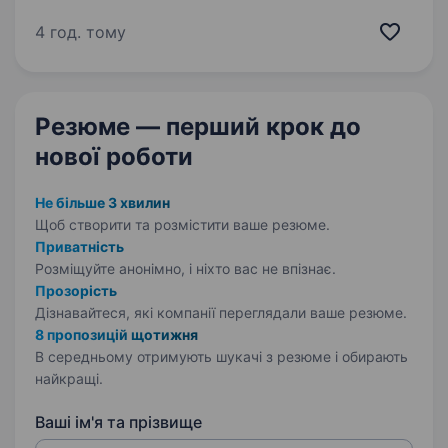
у продажах лакофарбових матеріалів
в напрямку DIY по Україні, у зв’язку
4 год. тому
з розвитком відкривається вакансія —
Продавець-консультант…
Резюме — перший крок
до
нової роботи
Не більше 3 хвилин
Щоб створити та розмістити ваше
резюме.
Приватність
Розміщуйте анонімно, і ніхто вас не впізнає.
Прозорість
Дізнавайтеся, які компанії переглядали ваше резюме.
8 пропозицій щотижня
В середньому отримують шукачі з резюме і обирають
найкращі.
Ваші ім'я та прізвище