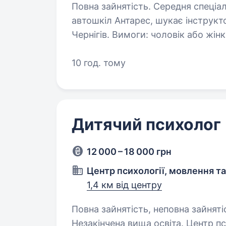
Повна зайнятість. Середня спеціальна освіта. Все
автошкіл Антарес, шукає інструкто
Чернігів. Вимоги: чоловік або жінка військовий квиток для
працевлаштування не потрібен стресостійкість вища/середньо-
спеціальна…
10 год. тому
Дитячий психолог
12 000 – 18 000 грн
Центр психології, мовлення т
1,4 км від центру
Повна зайнятість, неповна зайняті
Незакінчена вища освіта. Центр психології, мовлення та розвитку у місті