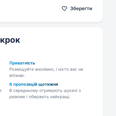
тримка. І ми шукаємо…
Зберегти
 крок
Приватність
Розміщуйте анонімно, і ніхто вас не
впізнає.
8 пропозицій щотижня
и
В середньому отримують шукачі з
резюме і обирають найкращі.