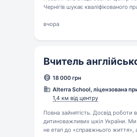
Чернігів шукає кваліфікованого п
дітьми. Задачі: Проведення занять з дітками центру Підтримка клієнтів
у вирішенні їх проблем…
вчора
Вчитель англійськ
18 000 грн
Alterra School, ліцензована п
1,4 км від центру
Повна зайнятість. Досвід роботи від 1 року. Alterra Sc
дитиноважливих шкіл України. М
не етап до «справжнього життя»,