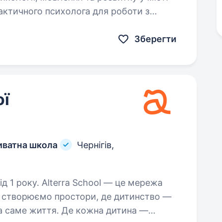
рактичного психолога для роботи з
Зберегти
ої
риватна школа
Чернігів,
hool — це мережа
и створюємо простори, де дитинство —
 а саме життя. Де кожна дитина —