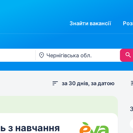
Знайти
вакансії
Роз
за 30 днів, за датою
З
ь з навчання