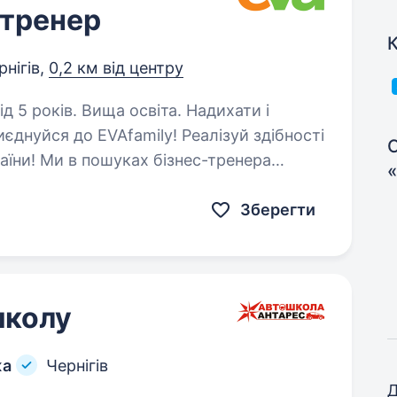
-тренер
К
рнігів,
0,2 км від центру
ків. Вища освіта. Надихати і
єднуйся до EVAfamily! Реалізуй здібності
С
раїни! Ми в пошуках бізнес-тренера
«
одночасно підтримати керуючих…
Зберегти
школу
жа
Чернігів
Д