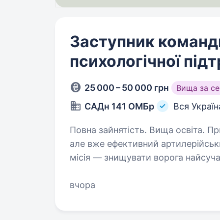
Заступник команди
психологічної під
25 000 – 50 000 грн
Вища за с
САДн 141 ОМБр
Вся Україн
Повна зайнятість. Вища освіта. Привіт! Ми — САДн 141 ОМБр, молодий,
але вже ефективний артилерійськ
місія — знищувати ворога найсу
одного та цінуючи кожне життя. 
вчора