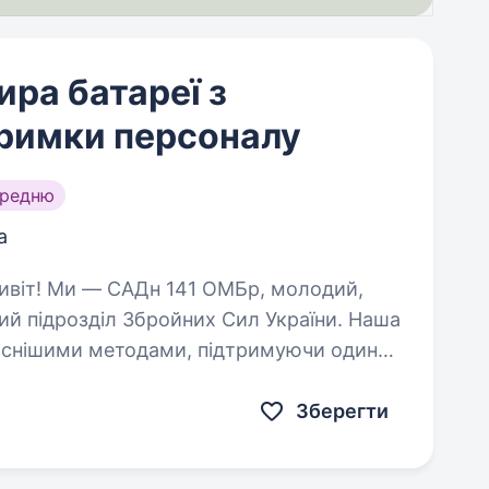
ра батареї з
тримки персоналу
ередню
а
ий підрозділ Збройних Сил України. Наша
часнішими методами, підтримуючи один
Ми прагнемо…
Зберегти