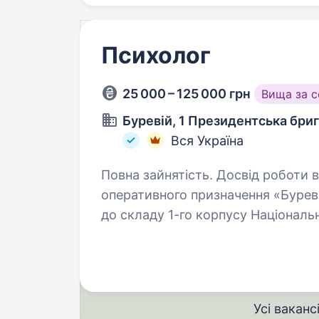
Психолог
25 000 – 125 000 грн
Вища за 
Буревій, 1 Президентська бри
Вся Україна
Повна зайнятість. Досвід роботи від 1 року. 1-а презид
оперативного призначення «Бурев
до складу 1-го корпусу Національн
фахівців в батальйони та інші підр
Усі ваканс