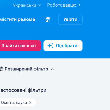
Роботодавцю
Українська
містити
резюме
Увійти
Знайти вакансії
Підібрати
Розширений фільтр
астосовані фільтри
Освіта, наука