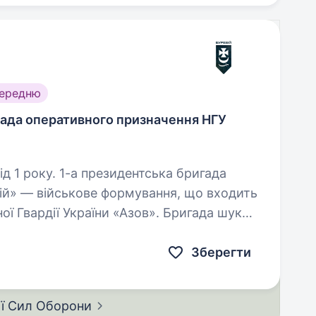
середню
гада оперативного призначення НГУ
ентська бригада
ій» — військове формування, що входить
ої Гвардії України «Азов». Бригада шукає
озділи…
Зберегти
ії Сил
Оборони