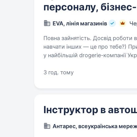
персоналу, бізнес
EVA, лінія магазинів
Че
Повна зайнятість. Досвід роботи від 5 ро
навчати інших — це про тебе?) При
у найбільшій drogerie-компанії Ук
з досвідом, який вміє навчити і 
3 год. тому
Інструктор в авто
Антарес, всеукраїнська мере