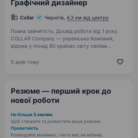
Графічний дизайнер
Collar
Чернігів,
4,3 км від центру
Повна зайнятість. Досвід роботи від 1 року.
COLLAR Company — українська Компанія,
відома у понад 80 країнах світу своїми
інноваційними товарами для домашніх
улюбленців. Ми постійно розвиваємося,
5 днів тому
створюємо нові продукти та шукаємо
творчих людей, які готові…
Резюме — перший крок
до
нової роботи
Не більше 3 хвилин
Щоб створити та розмістити ваше
резюме.
Приватність
Розміщуйте анонімно, і ніхто вас не впізнає.