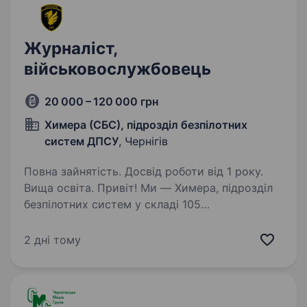
Журналіст,
військовослужбовець
20 000 – 120 000 грн
Химера (СБС), підрозділ безпілотних
систем ДПСУ
, Чернігів
Повна зайнятість. Досвід роботи від 1 року.
Вища освіта. Привіт! Ми — Химера, підрозділ
безпілотних систем у складі 105
прикордонного загону ім. князя Володимира
Великого Державної прикордонної служби
2 дні тому
України. Наша команда працює на захисті
рідної землі, виконуючи важливі…