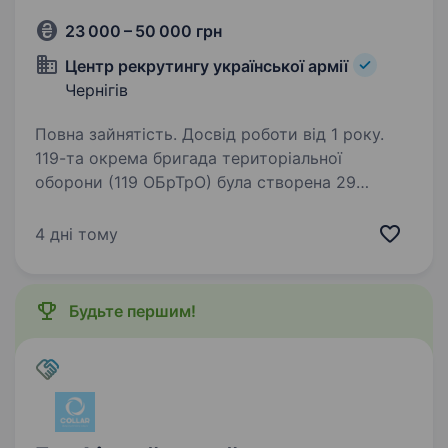
23 000 – 50 000 грн
Центр рекрутингу української армії
Чернігів
Повна зайнятість. Досвід роботи від 1 року.
119-та окрема бригада територіальної
оборони (119 ОБрТрО) була створена 29
березня 2018 року. Бригада відіграла важливу
роль в обороні Чернігова та Чернігівської
4 дні тому
області, беручи участь у важких боях в різних
локаціях,…
Будьте першим!