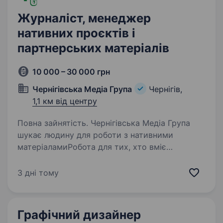
Журналіст, менеджер
нативних проєктів і
партнерських матеріалів
10 000 – 30 000 грн
Чернігівська Медіа Група
Чернігів,
1,1 км від центру
Повна зайнятість. Чернігівська Медіа Група
шукає людину для роботи з нативними
матеріаламиРобота для тих, хто вміє
спілкуватися, бачити цікаві теми й доводити
ідею до результату. Ця вакансія може підійти
3 дні тому
журналісту/журналістці, SMM-спеціалісту/
спеціалістці,…
Графічний дизайнер