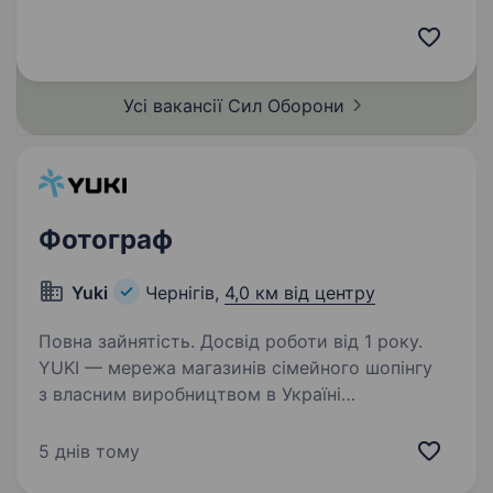
це високотехнологічний підрозділ у складі Сил
безпілотних систем Збройних Сил України,
що спеціалізується на застосуванні ударних,
розвідувальних безпілотних…
Усі вакансії Сил
Оборони
Фотограф
Yuki
Чернігів,
4,0 км від центру
Повна зайнятість. Досвід роботи від 1 року.
YUKI — мережа магазинів сімейного шопінгу
з власним виробництвом в Україні
та Туреччині. Ми створюємо якісний
та доступний одяг, взуття, іграшки та товари
5 днів тому
для дому, працюючи без посередників і