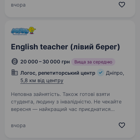
запрошує на роботу вчителя англійської мови.
вчора
Вимоги: забезпечення результативності
та якості своєї…
English teacher (лівий берег)
20 000 – 30 000 грн
Вища за середню
Логос, репетиторський центр
Дніпро,
5,8 км від центру
Неповна зайнятість. Також готові взяти
студента, людину з інвалідністю. Не чекайте
вересня — найкращий час приєднатися
до команди саме зараз! Поки триває літо,
ви встигнете пройти знайомство, навчання
вчора
та комфортно підготуватися до старту сезону!
ЛОГОС — освіта з цінностями Ми віримо,…