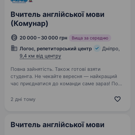
Вчитель англійської мови
(Комунар)
20 000 – 30 000 грн
Вища за середню
Логос, репетиторський центр
Дніпро,
9,4 км від центру
Повна зайнятість. Також готові взяти
студента. Не чекайте вересня — найкращий
час приєднатися до команди саме зараз! Поки
триває літо, ви встигнете пройти знайомство,
навчання та комфортно підготуватися
2 дні тому
до старту сезону! ЛОГОС — освіта з
цінностями Ми віримо,…
Вчитель англійської мови