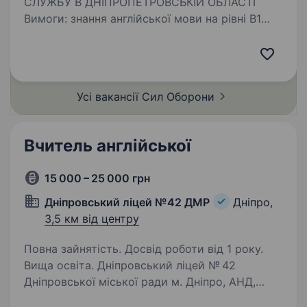
СЛУЖБУ В ДНІПРОПЕТРОВСЬКІЙ ОБЛАСТІ
Вимоги: знання англійської мови на рівні B1
(знання інших мов буде перевагою) високий
рівень мотивації та бажання навчатися вік від
18 до 45 років …
Усі вакансії Сил
Оборони
Вчитель англійської
15 000 – 25 000 грн
Дніпровський ліцей №42 ДМР
Дніпро,
3,5 км від центру
Повна зайнятість. Досвід роботи від 1 року.
Вища освіта. Дніпровський ліцей № 42
Дніпровської міської ради м. Дніпро, АНД,
лівий берег, вул.Конотопська (Ростовська), 88,