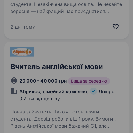
студента. Незакінчена вища освіта. Не чекайте
вересня — найкращий час приєднатися
до команди саме зараз! Поки триває літо,
ви встигнете пройти знайомство, навчання
2 дні тому
та комфортно підготуватися до старту сезону!
Хочете почати кар'єру в освіті — але…
Вчитель англійської мови
20 000 – 40 000 грн
Вища за середню
Абрикос, сімейний комплекс
Дніпро,
0,7 км від центру
Повна зайнятість. Також готові взяти
студента. Досвід роботи від 1 року. Вимоги :
Рівень Англійської мови бажвний С1, але