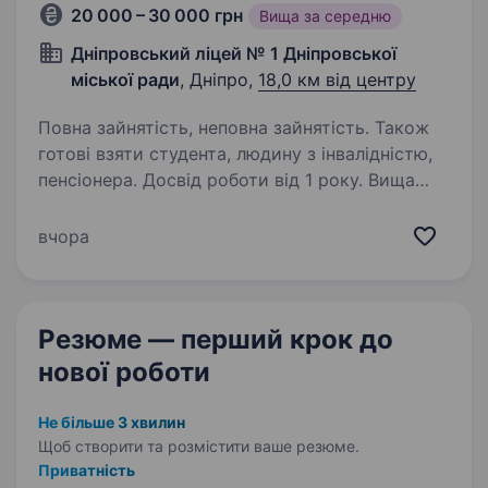
20 000 – 30 000 грн
Вища за середню
Дніпровський ліцей № 1 Дніпровської
міської ради
, Дніпро,
18,0 км від центру
Повна зайнятість, неповна зайнятість. Також
готові взяти студента, людину з інвалідністю,
пенсіонера. Досвід роботи від 1 року. Вища
освіта. Вимоги:педагогічна освіта за фахом,
володіння сучасними методами роботи,
вчора
уміння працювати з підлітками 14−17 років,
базові навички володіння комп’ютером. Умови
роботи: 5-денний робочий тиждень,
Резюме — перший крок
до
зайнятість з 8.00…
нової роботи
Не більше 3 хвилин
Щоб створити та розмістити ваше
резюме.
Приватність