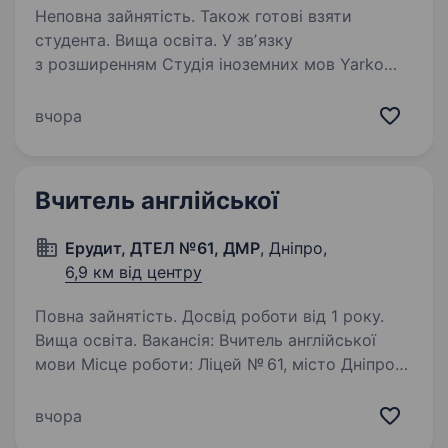
Неповна зайнятість. Також готові взяти
студента. Вища освіта. У звʼязку
з розширенням Студія іноземних мов Yarko
запрошує до свого яскравого колективу
викладача англійської мови для груп дітей та
вчора
підлітків. Ми є сертифікованим підготовчим
центром до іспитів Cambridge та Pearson…
Вчитель англійської
Ерудит, ДТЕЛ №61, ДМР
, Дніпро,
6,9 км від центру
Повна зайнятість. Досвід роботи від 1 року.
Вища освіта. Вакансія: Вчитель англійської
мови Місце роботи: Ліцей № 61, місто Дніпро
Вимоги: Вища освіта з англійської мови або
філології Глибокі знання англійської мови
вчора
Вміння створювати цікаві та ефективні уроки