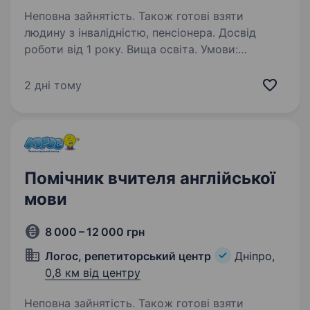
Неповна зайнятість. Також готові взяти
людину з інвалідністю, пенсіонера. Досвід
роботи від 1 року. Вища освіта. Умови:
часткова зайнятість; комфортні умови праці;
дружній колектив; офіційне працевлаштування.
2 дні тому
Вимоги: педагогічна освіта (англійська мова);
володіння сучасними методиками навчання
дошкільнят;…
Помічник вчителя англійської
мови
8 000 – 12 000 грн
Логос, репетиторський центр
Дніпро,
0,8 км від центру
Неповна зайнятість. Також готові взяти