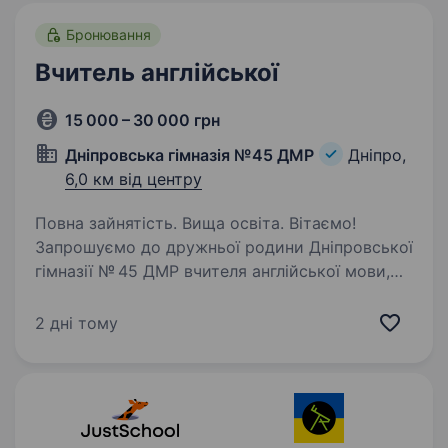
Бронювання
Вчитель англійської
15 000 – 30 000 грн
Дніпровська гімназія №45 ДМР
Дніпро,
6,0 км від центру
Повна зайнятість. Вища освіта. Вітаємо!
Запрошуємо до дружньої родини Дніпровської
гімназії № 45 ДМР вчителя англійської мови,
який прагне не просто навчати, а надихати та
відкривати нові горизонти для учнів. Що вас
2 дні тому
чекає на цій посаді: Проведення…