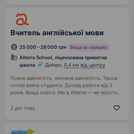
Вчитель англійської мови
25 000 – 28 000 грн
Вища за середню
Alterra School, ліцензована приватна
школа
Дніпро,
0,4 км від центру
Повна зайнятість, неповна зайнятість. Також
готові взяти студента. Досвід роботи від 2
років. Вища освіта. Ми в Alterra — не просто
навчаємо дітей, ми допомагаємо їм виростати
цілісними, впевненими та щасливими. Наша
2 дні тому
школа — це простір, де кожна дитина
важлива. Де замість шаблонів — свобода й
відповідальність. Де знання —…