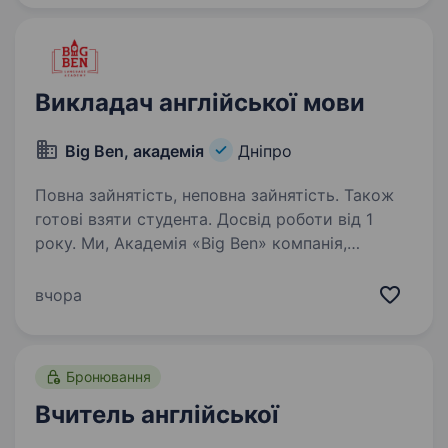
…
Викладач англійської мови
Big Ben, академія
Дніпро
Повна зайнятість, неповна зайнятість. Також
готові взяти студента. Досвід роботи від 1
року. Ми, Академія «Big Ben» компанія,
що динамічно розвивається, з високим
іміджем у Дніпрі команда професіоналів з 21-
вчора
річним досвідом роботи на ринку освітніх
послуг дружній колектив однодумців, затишні
та впорядковані…
Бронювання
Вчитель англійської