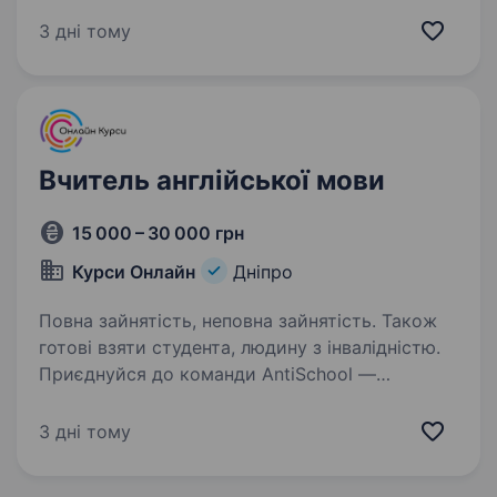
не нижче В2. Уміння організувати навчальний
процес Бажання розвиватися Відповідальність
3 дні тому
Умови: Сприятлива дружня атмосфера
в колективі Повна зайнятість,…
Вчитель англійської мови
15 000 – 30 000 грн
Курси Онлайн
Дніпро
Повна зайнятість, неповна зайнятість. Також
готові взяти студента, людину з інвалідністю.
Приєднуйся до команди AntiSchool —
викладай англійську в топовому онлайн-
проєкті Онлайн Курси! Цікавить? Достатньо
3 дні тому
тільки заповнити форму, і з тобою зв’яжеться
наш рекрутер, щоб розповісти всі деталі: