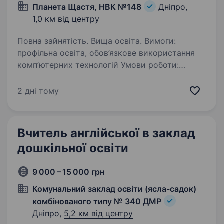
Планета Щастя, НВК №148
Дніпро,
1,0 км від центру
Повна зайнятість. Вища освіта. Вимоги:
профільна освіта, обов’язкове використання
комп’ютерних технологій Умови роботи:
сучасні, навантаження 20−25 годин Обов’язки:
згідно посадової інструкції; 0679574482
2 дні тому
Валерія Львовна вакансія з 1 вересня
Вчитель англійської в заклад
дошкільної освіти
9 000 – 15 000 грн
Комунальний заклад освіти (ясла-садок)
комбінованого типу № 340 ДМР
Дніпро,
5,2 км від центру