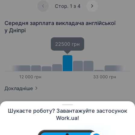
https://forms.gle/XQM7ohVgoBF63xXi6…
Стор. 1 з 4
Середня зарплата викладача англійської
у Дніпрі
22500 грн
12 000 грн
33 000 грн
Докладніше
Шукаєте роботу? Завантажуйте застосунок
Work.ua!
Українська