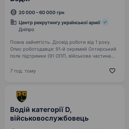
20 000 – 60 000 грн
Центр рекрутингу української армії
Дніпро
Повна зайнятість. Досвід роботи від 1 року.
Опис роботодавця: 91-й окремий Охтирський
полк підтримки (91 ОПП, військова частина
А0563) — формування інженерних військ
у складі Сухопутних військ Збройних Сил
7 год. тому
України. Вимоги: бажання та мотивація
навчатись…
Водій категорії D,
військовослужбовець