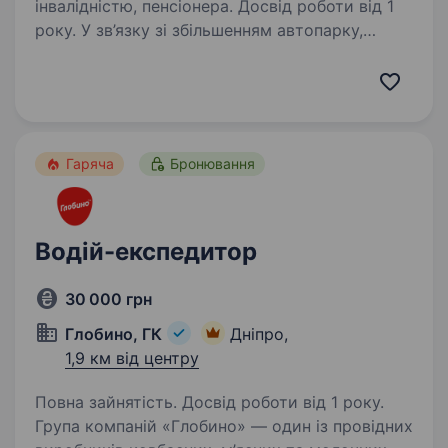
інвалідністю, пенсіонера. Досвід роботи від 1
року. У зв’язку зі збільшенням автопарку,
автотранспортному підприємству ТОВ
«ЄВРОГРУПТРАНС» потрібні водії категорії
СЕ для роботи на сідельних тягачах ДАФ
з напівпричепами. Робота по Україні,
перевезення продуктів…
Гаряча
Бронювання
Водій-експедитор
30 000 грн
Глобино, ГК
Дніпро,
1,9 км від центру
Повна зайнятість. Досвід роботи від 1 року.
Група компаній «Глобино» — один із провідних