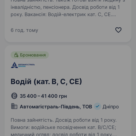
інвалідністю, пенсіонера. Досвід роботи від 1
року. Вакансія: Водій-електрик кат. С, СЕ.
Військовослужбовець. Місце роботи: Дніпро.
(передмістя) Опис вакансії: Компанія
6 год. тому
«Інженерний батальйон Сил ТрО ОК Схід»
шукає водія-електрика з категоріями С та СЕ,
військова служба…
Бронювання
Водій (кат. В, С, СЕ)
35 400 – 41 400 грн
Автомагістраль-Південь, ТОВ
Дніпро
Повна зайнятість. Досвід роботи від 1 року.
Вимоги: водійське посвідчення кат. В/С/СЕ;
медичний огляд; досвід роботи від 1 року.