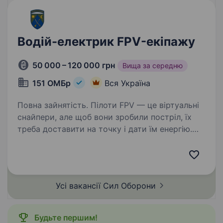
Водій-електрик FPV-екіпажу
50 000 – 120 000 грн
Вища за середню
151 ОМБр
Вся Україна
Повна зайнятість. Пілоти FPV — це віртуальні
снайпери, але щоб вони зробили постріл, їх
треба доставити на точку і дати їм енергію.
151 ОМБр шукає надійного напарника для
наших екіпажів. Людину, яка впевнено тримає
кермо на бездоріжжі…
Усі вакансії Сил
Оборони
Будьте першим!