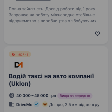
Повна зайнятість. Досвід роботи від 1 року.
Запрошує на роботу міжнародне стабільне
підприємство з виробництва хлібобулочних
виробів «Бімбо QSR Україна» («Бімбо Кюєсар
Україна»). Працюємо для ресторанів
«МакДональдс», мереж супермаркетів «АТБ»,
«МETRO», та…
Гаряча
Водій таксі на авто компанії
(Uklon)
40 000 – 45 000 грн
Вища за середню
DriveMe
Дніпро,
2,5 км від центру