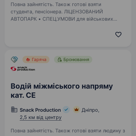
Повна зайнятість. Також готові взяти
студента, пенсіонера. ЛІЦЕНЗОВАНИЙ
АВТОПАРК • СПЕЦ.УМОВИ для військових
та новачків • ЗНИЖИ НА ПАЛИВО • Підходить
жінкам • Студентам • Військовим Шукаєш
стабільний дохід за кермом? Заробляй
більше — до 65% від каси Гнучкий графік —…
Гаряча
Бронювання
Водій міжміського напряму
кат. СЕ
Snack Production
Дніпро,
2,5 км від центру
Повна зайнятість. Також готові взяти людину з