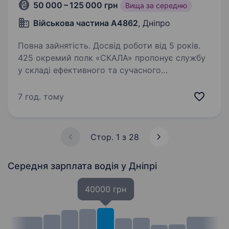
50 000 – 125 000 грн
Вища за середню
Військова частина А4862
, Дніпро
Повна зайнятість. Досвід роботи від 5 років.
425 окремий полк «СКАЛА» пропонує службу
у складі ефективного та сучасного
військового підрозділу з якісним навчанням,
підготовкою, та можливістю професійного
7 год. тому
зростання і реалізації свого потенціалу у сфері
управління…
Стор. 1 з 28
Середня зарплата водія
у Дніпрі
40000 грн