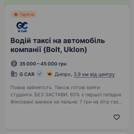
Гаряча
Водій таксі на автомобіль
компанії (Bolt, Uklon)
35 000 – 45 000 грн
G CAR
Дніпро,
3,9 км від центру
Повна зайнятість. Також готові взяти
студента. БЕЗ ЗАСТАВИ. 65% з першої поїздки.
Фіксовані знижки на пальне: 7 грн на літр газу і
14 грн на літр бензину. ВИКУП АВТО, ЛІЦЕНЗІЯ,
ОДИН водій на авто. Автопарк «G CAR» шукає
водія для роботи в таксі у Вашому місті…