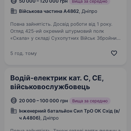
50 000 – 120 000 грн
Вища за середню
Військова частина А4862
, Дніпро
Повна зайнятість. Досвід роботи від 1 року.
Огляд 425-ий окремий штурмовий полк
«Скала» у складі Сухопутних Військ Збройних
Сил України починав свою діяльність
з мобільних вогневих груп, які успішно
5 год. тому
знищували колони техніки та живої сили
ворога. За час повномасштабного…
Водій-електрик кат. С, СЕ,
військовослужбовець
20 000 – 100 000 грн
Вища за середню
Інженерний батальйон Сил ТрО ОК Схід (в/
ч А4806)
, Дніпро
Повна зайнятість. Також готові взяти людину з