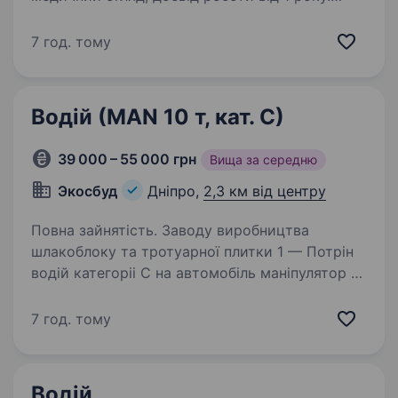
Обов’язки: Перевезення будівельних
матеріалів, грунту; Заправляти автомобіль
7 год. тому
паливом та іншими експлуатаційними
матеріалами;…
Водій (МАN 10 т, кат. С)
39 000 – 55 000 грн
Вища за середню
Экосбуд
Дніпро,
2,3 км від центру
Повна зайнятість. Заводу виробництва
шлакоблоку та тротуарної плитки 1 — Потрін
водій категоріі С на автомобіль маніпулятор 10
тон МАН Можна без досвіду роботи
на маніпуляторі, ми навчимо за один день
7 год. тому
краном-маніпулятором МАН…
Водій