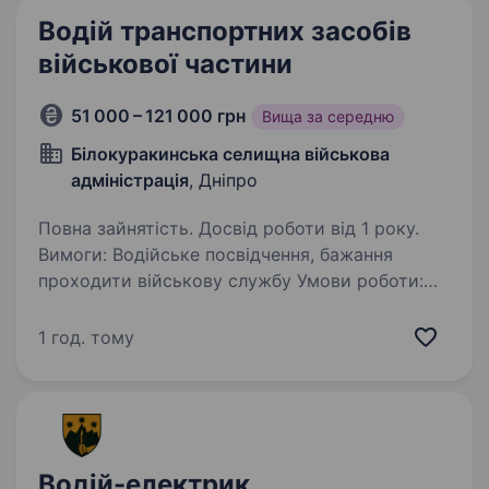
Водій транспортних засобів
військової частини
51 000 – 121 000 грн
Вища за середню
Білокуракинська селищна військова
адміністрація
, Дніпро
Повна зайнятість. Досвід роботи від 1 року.
Вимоги: Водійське посвідчення, бажання
проходити військову службу Умови роботи:
перевезення вантажів Обов’язки: логістичне
забезпечення діяльності військової частини
1 год. тому
ВАЖЛИВО! Не працюємо з діючими
військовослужбовцями…
Водій-електрик,