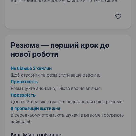
виробників ковбасних, м’ясних та молочних
виробів в Україні, якому довіряють мільйони
споживачів. Ми створюємо якісні ковбасні,
м’ясні та молочні вироби, використовуючи…
Резюме — перший крок
до
нової роботи
Не більше 3 хвилин
Щоб створити та розмістити ваше
резюме.
Приватність
Розміщуйте анонімно, і ніхто вас не впізнає.
Прозорість
Дізнавайтеся, які компанії переглядали ваше резюме.
8 пропозицій щотижня
В середньому отримують шукачі з резюме і обирають
найкращі.
Ваші ім'я та прізвище