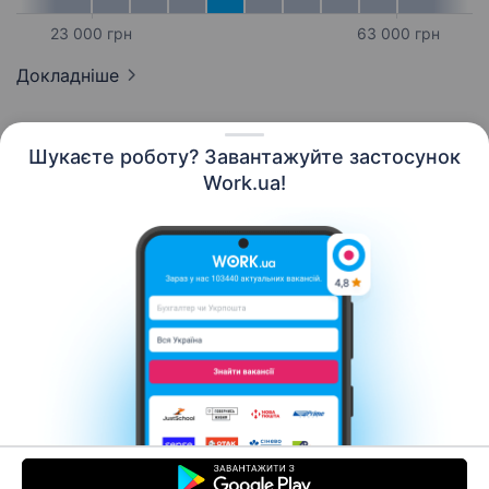
23 000 грн
63 000 грн
Докладніше
Шукаєте роботу? Завантажуйте застосунок
Work.ua!
Українська
Ресурси
Контакти
Про нас
Кар’єра
Новини Work.ua
Допомога
Умови використання
Роботодавцю