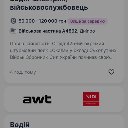
військовослужбовець
50 000 – 120 000 грн
Вища за середню
Військова частина А4862
, Дніпро
Повна зайнятість. Огляд 425-ий окремий
штурмовий полк «Скала» у складі Сухопутних
Військ Збройних Сил України починав свою
діяльність з мобільних вогневих груп, які
успішно знищували колони техніки та живої
4 год. тому
сили ворога. За час повномасштабного…
Водій