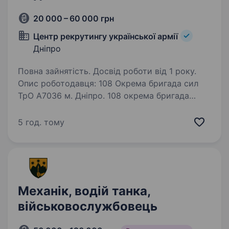
20 000 – 60 000 грн
Центр рекрутингу української армії
Дніпро
Повна зайнятість. Досвід роботи від 1 року.
Опис роботодавця: 108 Окрема бригада сил
ТрО А7036 м. Дніпро. 108 окрема бригада
територіальної оборони сформована
02.07.2018 року у м.Дніпро. 25.02.2022 року
5 год. тому
108 обр ТрО переведено на штат військового
часу та доукомплектовано…
Механік, водій танка,
військовослужбовець