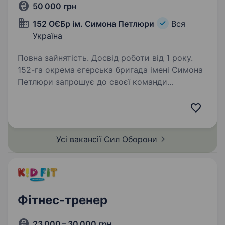
50 000 грн
152 ОЄБр ім. Симона Петлюри
Вся
Україна
Повна зайнятість. Досвід роботи від 1 року.
152-га окрема єгерська бригада імені Симона
Петлюри запрошує до своєї команди
мотивованого фахівця, який здатний
розвивати фізичну витривалість
військовослужбовців та формувати сильний
командний дух через спорт…
Усі вакансії Сил
Оборони
Фітнес-тренер
23 000 – 30 000 грн