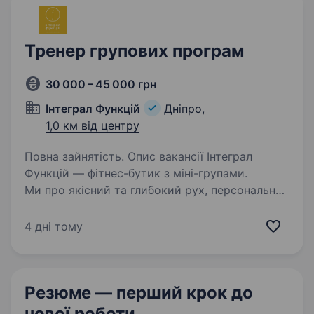
Тренер групових програм
30 000 – 45 000 грн
Інтеграл Функцій
Дніпро,
1,0 км від центру
Повна зайнятість. Опис вакансії Інтеграл
Функцій — фітнес-бутик з міні-групами.
Ми про якісний та глибокий рух, персональну
увагу та сучасні тренувальні протоколи.
Розташовані у центрі міста. Власний
4 дні тому
мобільний застосунок та цифрова…
Резюме — перший крок
до
нової роботи