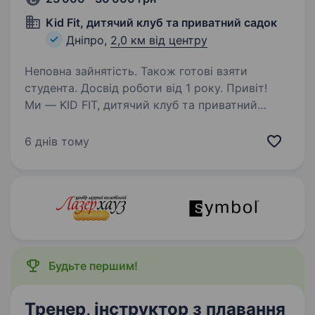
Kid Fit, дитячий клуб та приватний садок
Дніпро,
2,0 км від центру
Неповна зайнятість. Також готові взяти
студента. Досвід роботи від 1 року. Привіт!
Ми — KID FIT, дитячий клуб та приватний
садок у Дніпрі. Вже понад одинадцять років
ми допомагаємо дітям розкривати свої
6 днів тому
таланти, розвиватися фізично та емоційно,
а також отримувати море задоволення від
активних…
Будьте першим!
Тренер, інструктор з плавання