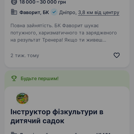
18 000 – 30 000 грн
Фаворит, БК
Дніпро,
3,8 км від центру
Повна зайнятість. БК Фаворит шукає
потужного, харизматичного та зарядженого
на результат Тренера! Якщо ти живеш
спортом, вмієш закохати людей у рух
та хочеш гідно заробляти — ми чекаємо саме
2 тиж. тому
на тебе. Годі шукати компроміси,
приєднуйся…
Будьте першим!
Інструктор фізкультури в
дитячий садок