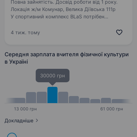
Повна зайнятість. Досвід роботи від 1 року.
Локація ж/м Комунар, Велика Діївська 111р
У спортивний комплекс BLaS потрібен
кваліфікований та амбітний фітнес тренер від
20-ти років. Варіанти роботи у різних
4 тиж. тому
напрямках: стретчінг, пілатес та силові
тренування…
Середня зарплата вчителя фізичної культури
в Україні
30000 грн
13 000 грн
61 000 грн
Докладніше