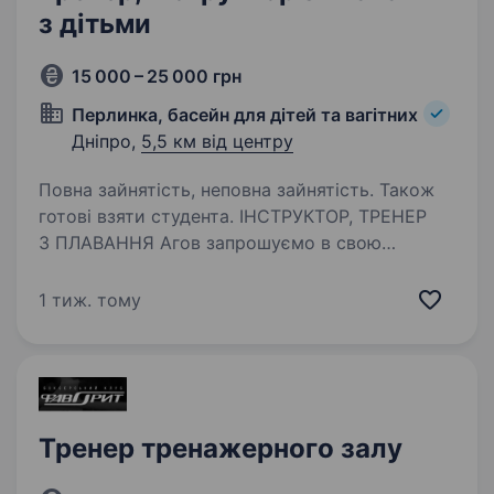
з дітьми
15 000 – 25 000 грн
Перлинка, басейн для дітей та вагітних
Дніпро,
5,5 км від центру
Повна зайнятість, неповна зайнятість. Також
готові взяти студента. ІНСТРУКТОР, ТРЕНЕР
З ПЛАВАННЯ Агов запрошуємо в свою
команду Енергійну, відповідальну
та комунікабельну молодь, яка обожнює дітей,
1 тиж. тому
любить воду і вміє перетворити перший
заплив на захопливу пригоду! Якщо
Ви не маєте…
Тренер тренажерного залу