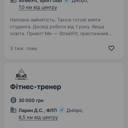
StreetFit, sport club
Дніпро,
7,0 км від центру
Неповна зайнятість. Також готові взяти
студента. Досвід роботи від 1 року. Вища
освіта. Привіт! Ми — StreetFit, престижний
спортклуб на Лівобережному-3 у Дніпрі.
Запрошуємо приєднатися до нашої дружньої
3 тиж. тому
команди тренерів з фітнесу та тренажерного
залу. Як тренер у StreetFit ти будеш:
Проводити індивідуальні…
Фітнес-тренер
30 000 грн
Ларин Д.С., ФЛП
Дніпро,
8,5 км від центру