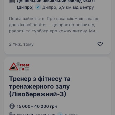
Дошкільний навчальний заклад №401
(Дніпро)
Дніпро,
5,9 км від центру
Повна зайнятість. Про вакансіюНаш заклад
дошкільної освіти — це простір розвитку,
радості та турботи про кожну дитину. Ми
віримо, що фізична активність — запорука
здоров’я, гарного настрою й успішного
2 тиж. тому
навчання в майбутньому. Тому…
Тренер з фітнесу та
тренажерного залу
(Лівобережний-3)
15 000 – 40 000 грн