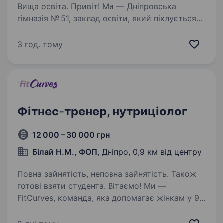
Вища освіта. Привіт! Ми — Дніпровська
гімназія № 51, заклад освіти, який піклується
про всебічний розвиток своїх учнів і прагне
створити атмосферу, де кожна дитина
3 год. тому
відчуває себе підтриманою та натхненною.
Якщо ти любиш спорт,…
Фітнес-тренер, нутриціолог
12 000 – 30 000 грн
Білай Н.М., ФОП
, Дніпро,
0,9 км від центру
Повна зайнятість, неповна зайнятість. Також
готові взяти студента. Вітаємо! Ми —
FitCurves, команда, яка допомагає жінкам у 90
країнах ефективно та без шкоди для здоров’я
керувати своєю вагою та підтримувати форму.