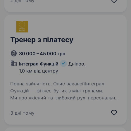
2 дні тому
Якщо ти хочеш приєднатися до нас і стати
частиною унікальної системи,…
Тренер з пілатесу
30 000 – 45 000 грн
Інтеграл Функцій
Дніпро,
1,0 км від центру
Повна зайнятість. Опис вакансіїІнтеграл
Функцій — фітнес-бутик з міні-групами.
Ми про якісний та глибокий рух, персональну
увагу та сучасні тренувальні протоколи.
Розташовані у центрі міста. Власний
3 дні тому
застосунок та цифрова платформа…