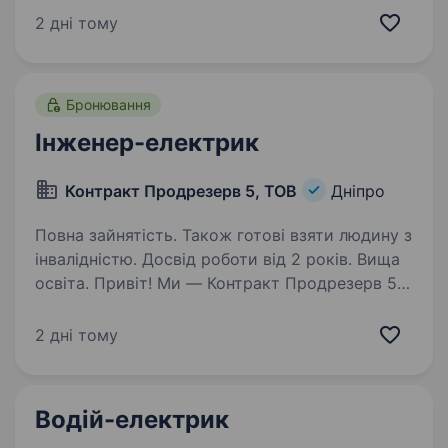
Проектування систем розподілу низької
2 дні тому
напруги, керування електроприводами,
систем автоматизації; …
Бронювання
Інженер-електрик
Контракт Продрезерв 5, ТОВ
Дніпро
Повна зайнятість. Також готові взяти людину з
інвалідністю. Досвід роботи від 2 років. Вища
освіта. Привіт! Ми — Контракт Продрезерв 5,
ТОВ, велика багатопрофільна компанія
з Дніпра, яка активно розвивається у різних
2 дні тому
сферах: від мережі їдалень і ресторанів
до власного виробництва харчової
та електротехнічної продукції,…
Водій-електрик