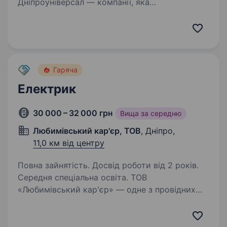
Дніпроуніверсал — компанії, яка
спеціалізується на оренді комерційної
нерухомості у місті Дніпро. Наша мета —
забезпечувати комфорт і безпеку для
орендарів, підтримуючи приміщення в
ідеальному стані. Якщо ви відповідальний,…
Гаряча
Електрик
30 000 – 32 000 грн
Вища за середню
Любимівський кар'єр, ТОВ
, Дніпро,
11,0 км від центру
Повна зайнятість. Досвід роботи від 2 років.
Середня спеціальна освіта. ТОВ
«Любимівський кар'єр» — одне з провідних
підприємств Дніпропетровської області
з видобутку граніту та виробництва
високоякісного щебеню. У зв’язку