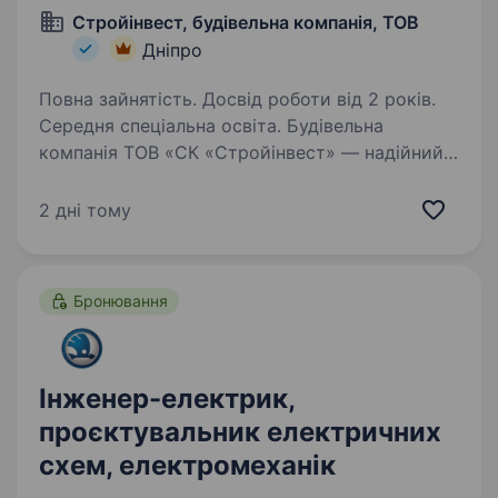
Стройінвест, будівельна компанія, ТОВ
Дніпро
Повна зайнятість. Досвід роботи від 2 років.
Середня спеціальна освіта. Будівельна
компанія ТОВ «СК «Стройінвест» — надійний
генеральний підрядник при зведенні,
реконструкції чи капітальному ремонті
2 дні тому
об'єктів цивільного та промислового
призначення. Компанія була створена у 2014
році…
Бронювання
Інженер-електрик,
проєктувальник електричних
схем, електромеханік