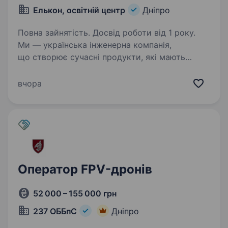
Елькон, освітній центр
Дніпро
Повна зайнятість. Досвід роботи від 1 року.
Ми — українська інженерна компанія,
що створює сучасні продукти, які мають
реальне значення для країни та майбутнього
українських технологій. Шукаємо електрика,
вчора
який буде відповідати за справний стан
електромереж,…
Оператор FPV-дронів
52 000 – 155 000 грн
237 ОББпС
Дніпро