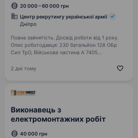
20 000 – 60 000 грн
Центр рекрутингу української армії
Дніпро
Повна зайнятість. Досвід роботи від 1 року.
Опис роботодавця: 230 батальйон 128 ОБр
Сил ТрО, Військова частина А 7405
сухопутних військ, м.Дніпро. 230 окремий
батальйон організаційно входить в склад 128
2 дні тому
окремої бригади «Дике поле». Вимоги:
Наявність водійського…
Виконавець з
електромонтажних робіт
40 000 грн