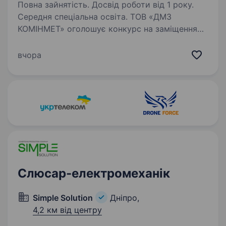
Повна зайнятість. Досвід роботи від 1 року.
Середня спеціальна освіта. ТОВ «ДМЗ
КОМІНМЕТ» оголошує конкурс на заміщення
вакансії — електромонтер з ремонту
та обслуговування електроустаткування
вчора
Вимоги до кандидата: середня спеціальна
освіта; досвід роботи з ремонту,
обслуговування…
Слюсар-електромеханік
Simple Solution
Дніпро,
4,2 км від центру