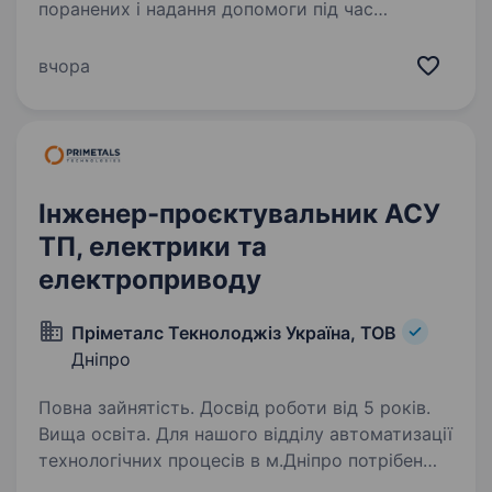
поранених і надання допомоги під час
транспортування. Керує санітарним
автомобілем у різних умовах, бере участь
вчора
в евакуаційних заходах, доставляє поранених
до медичних установ…
Інженер-проєктувальник АСУ
ТП, електрики та
електроприводу
Пріметалс Текнолоджіз Україна, ТОВ
Дніпро
Повна зайнятість. Досвід роботи від 5 років.
Вища освіта. Для нашого відділу автоматизації
технологічних процесів в м.Дніпро потрібен
інженер-проектувальник Обов’язки: