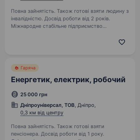
Повна зайнятість. Також готові взяти людину з
інвалідністю. Досвід роботи від 2 років.
Міжнародне стабільне підприємство
з виробництва хлібобулочних виробів «Бімбо
QSR Україна» («Бімбо Кюєсар Україна»)
запрошує на роботу електромеханіка.
Працюємо для ресторанів «МакДональдс»,
мереж супермаркетів «АТБ»,…
Гаряча
Енергетик, електрик, робочий
25 000 грн
Дніпроуніверсал, ТОВ
, Дніпро,
0,3 км від центру
Повна зайнятість. Також готові взяти
пенсіонера. Досвід роботи від 1 року.