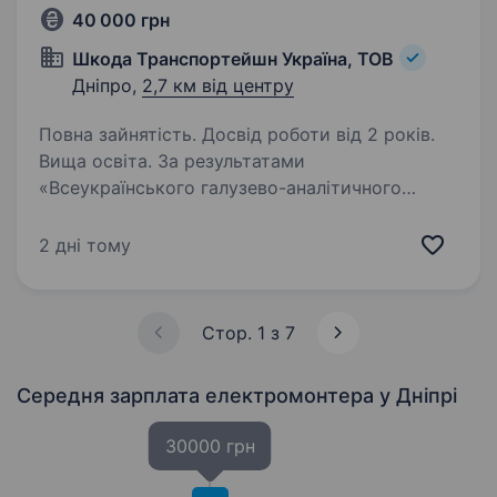
40 000 грн
Шкода Транспортейшн Україна, ТОВ
Дніпро,
2,7 км від центру
Повна зайнятість. Досвід роботи від 2 років.
Вища освіта. За результатами
«Всеукраїнського галузево-аналітичного
центру», ТОВ «Шкода Транспортейшн Україна»
отримала відзнаку «Компанія року 2020»,
2 дні тому
«Компанія року 2024» що підтверджує
перспективність компанії, її надійність,…
Стор. 1 з 7
Середня зарплата електромонтера
у Дніпрі
30000 грн