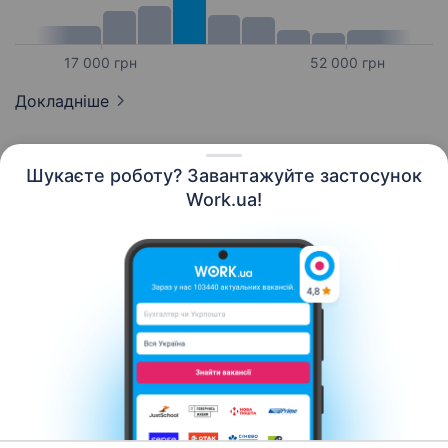
17 000 грн
52 000 грн
Докладніше
Шукаєте роботу? Завантажуйте застосунок
Work.ua!
Українська
Ресурси
Контакти
Про нас
Кар’єра
Новини Work.ua
Допомога
Умови використання