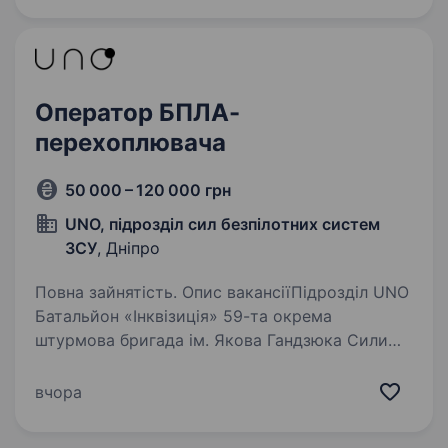
з розширенням виробничих потужностей,
модернізацією обладнання…
Оператор БПЛА-
перехоплювача
50 000 – 120 000 грн
UNO, підрозділ сил безпілотних систем
ЗСУ
, Дніпро
Повна зайнятість. Опис вакансіїПідрозділ UNO
Батальйон «Інквізиція» 59-та окрема
штурмова бригада ім. Якова Гандзюка Сили
безпілотних систем Збройних Сил України
UNO — новостворений підрозділ
вчора
перехоплення ворожих безпілотників
у складі…