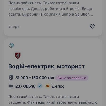
Повна зайнятість. Також готові взяти
пенсіонера. Досвід роботи від 5 років. Вища
освіта. Виробнича компанія Simple Solution
запрошує до команди слюсаря-
електромеханіка, який забезпечуватиме
вчора
безперебійну роботу виробничого обладнання.
Якщо ви вмієте читати електричні схеми,
знаходити несправності та запускати…
Водій-електрик, моторист
51 000 – 150 000 грн
Вища за середню
237 ОББпС
Дніпро
Повна зайнятість. Також готові взяти
студента. Фахівець, який забезпечує евакуацію