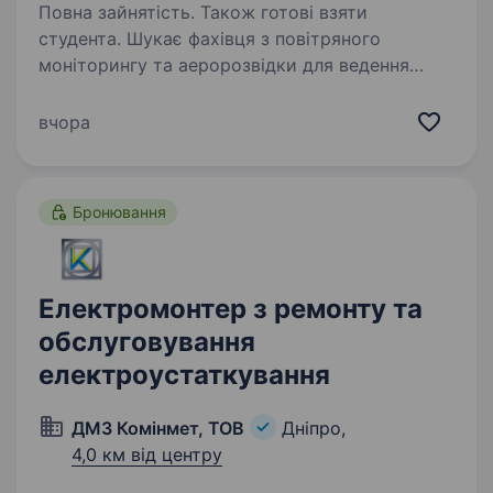
Повна зайнятість. Також готові взяти
студента. Шукає фахівця з повітряного
моніторингу та аеророзвідки для ведення
безперервного спостереження за полем бою,
виявлення цілей та забезпечення
вчора
командування актуальною розвідувальною
інформацією. Робота передбачає…
Бронювання
Електромонтер з ремонту та
обслуговування
електроустаткування
ДМЗ Комінмет, ТОВ
Дніпро,
4,0 км від центру