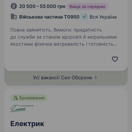
20 500 – 55 000 грн
Вища за середню
Військова частина Т0950
Вся Україна
Повна зайнятість. Вимоги: придатність
до служби за станом здоров’я й моральними
якостями фізична витривалість і готовність
до роботи в умовах військової служби
відповідальність і висока мотивація до служби
Умови роботи:…
Усі вакансії Сил
Оборони
Бронювання
Електрик