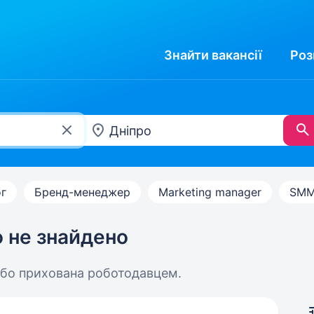
Знайти
вакансії
Роз
г
Бренд-менеджер
Marketing manager
SMM
ю не знайдено
або прихована роботодавцем.