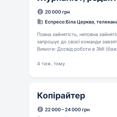
20 000 грн
Еспресо:Біла Церква, телекан
Повна зайнятість, неповна зайнятість. Сайт «Еспресо: Біла 
запрошує до своєї команди завзят
Вимоги: Досвід роботи в ЗМІ (бажано); Вміння писати матеріали, статті;
Відмінна українська мова (усно т
4 тиж. тому
Копірайтер
22 000 – 24 000 грн