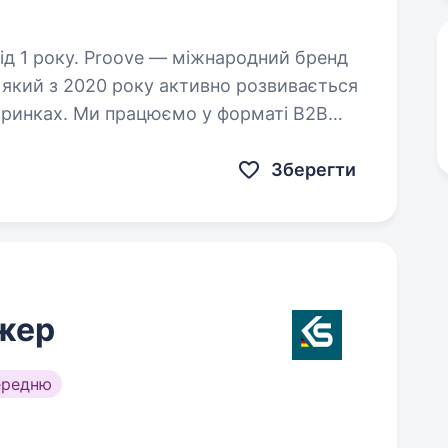
іжнародний бренд
, який з 2020 року активно розвивається
 ринках. Ми працюємо у форматі B2B
нерів у ритейлі…
Зберегти
жер
ередню