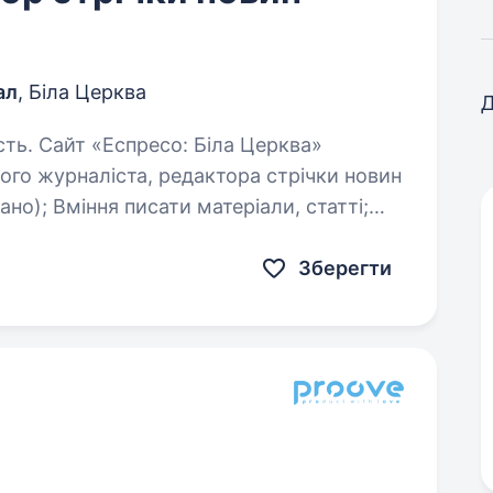
ал
, Біла Церква
Д
Церква»
ого журналіста, редактора стрічки новин
а письмово);…
Зберегти