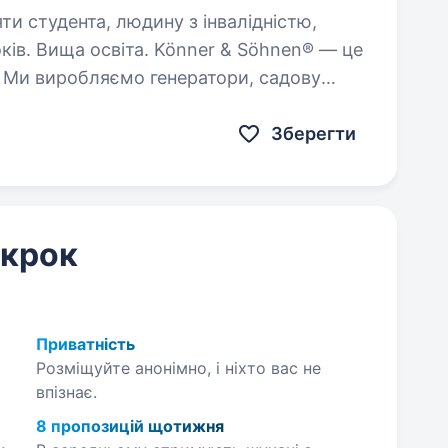
яти студента, людину з інвалідністю,
та. Könner & Söhnen® — це
т. Ми виробляємо генератори, садову
ь у 20+ країнах. Ми шукаємо
бування бренду та координації…
Зберегти
 крок
Приватність
Розміщуйте анонімно, і ніхто вас не
впізнає.
8 пропозицій щотижня