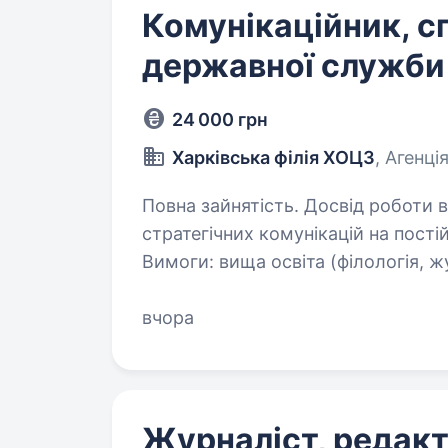
Комунікаційник, с
державної служби
24 000 грн
Харківська філія ХОЦЗ
, Агенці
Повна зайнятість. Досвід роботи від 1 року.
стратегічних комунікацій на пост
Вимоги: вища освіта (філологія, журналістика, видавнича справа, масові
комунікації, PR) володі
вчора
Журналіст, редакт