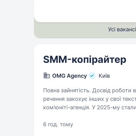
Усі ваканс
SMM-копірайтер
OMG Agency
Київ
Повна зайнятість. Досвід роботи від 2 років. Людин
речення закохує інших у свої тексти :) Йов! Ми OMG — перша ук
ком’юніті-агенція. У 2025-му стал
інфлюенс-маркетингу, другими в 
6 год. тому