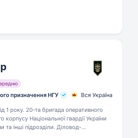
ер
середню
ного призначення НГУ
Вся Україна
ада оперативного
о корпусу Національної гвардії України
нші підрозділи. Діловод-
пише, редагує та оформлює…