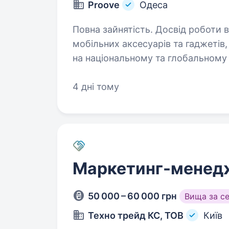
Proove
Одеса
Повна зайнятість. Досвід роботи від 1 року. Proove — м
мобільних аксесуарів та гаджетів
на національному та глобальному
та розвиваємо продажі через парт
4 дні тому
Маркетинг-менед
50 000 – 60 000 грн
Вища за с
Техно трейд КС, ТОВ
Київ