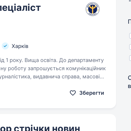
пеціаліст
я
Харків
 Вища освіта. До департаменту
ійну роботу запрошується комунікаційник
ння українською мовою, глибоке…
в
Зберегти
ор стрічки новин