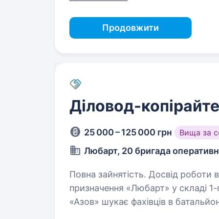
Продовжити
Діловод-копірайт
25 000 – 125 000 грн
Вища за 
Любарт, 20 бригада оператив
Повна зайнятість. Досвід роботи від 1 року. 20-та бриг
призначення «Любарт» у складі 1-г
«Азов» шукає фахівців в батальйони та і
копірайтер — це фахівець, який 