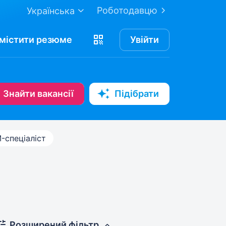
Роботодавцю
Українська
містити
резюме
Увійти
Знайти вакансії
Підібрати
-спеціаліст
Розширений фільтр