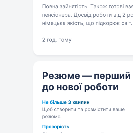
Повна зайнятість. Також готові вз
пенсіонера. Досвід роботи від 2 років. Вища осві
німецька якість, що підкорює сві
техніку та портативні станції, які купуют
Маркетинг-менеджера для масшта
2 год. тому
Резюме — перший
до нової роботи
Не більше 3 хвилин
Щоб створити та розмістити ваше
резюме.
Прозорість