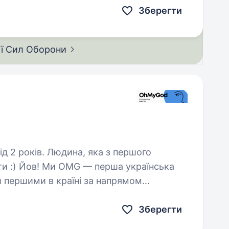
Зберегти
ії Сил
Оборони
а, яка з першого
раїнська
и першими в країні за напрямом
категорії SMM та диджитал…
Зберегти