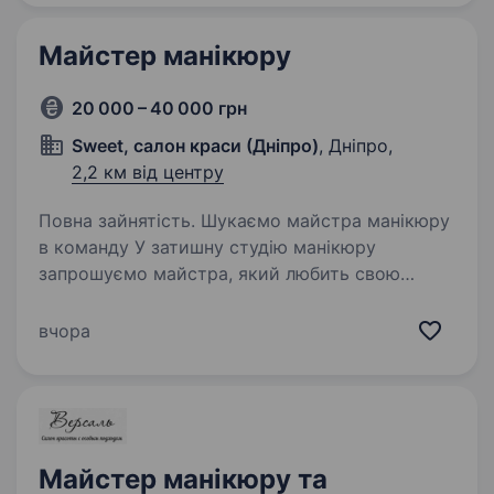
або майстром…
Майстер манікюру
20 000 – 40 000 грн
Sweet, салон краси (Дніпро)
, Дніпро,
2,2 км від центру
Повна зайнятість. Шукаємо майстра манікюру
в команду У затишну студію манікюру
запрошуємо майстра, який любить свою
справу або хоче навчитися та розвиватися в
бʼюті сфері Нам важливо: акуратність та
вчора
відповідальність; бажання…
Майстер манікюру та