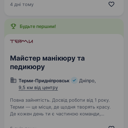
майстра, який цінує якість, сервіс і естетику.
4 дні тому
Ти наша людина, якщо: Маєш досвід від 1 року
Виконуєш чистий, акуратний манікюр
та педикюр…
Будьте першим!
Майстер манікюру та
педикюру
Терми-Придніпровськ
Дніпро,
9,5 км від центру
Повна зайнятість. Досвід роботи від 1 року.
Терми — це місце, де щодня творять красу.
Де кожен день ти є частиною команди,
де ти формуєш культуру турботи про
здоров`я та життя людини. «Терми» є не лише