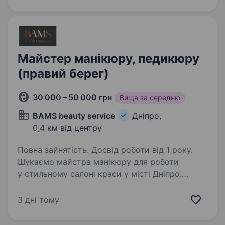
Майстер манікюру, педикюру
(правий берег)
30 000 – 50 000 грн
Вища за середню
BAMS beauty service
Дніпро,
0,4 км від центру
Повна зайнятість. Досвід роботи від 1 року.
Шукаємо майстра манікюру для роботи
у стильному салоні краси у місті Дніпро.
Гарантуємо повний запис з перших днів
роботи! Надаємо підвищення кваліфікації
3 дні тому
за необхідності та навчання по стандартам
салону.…