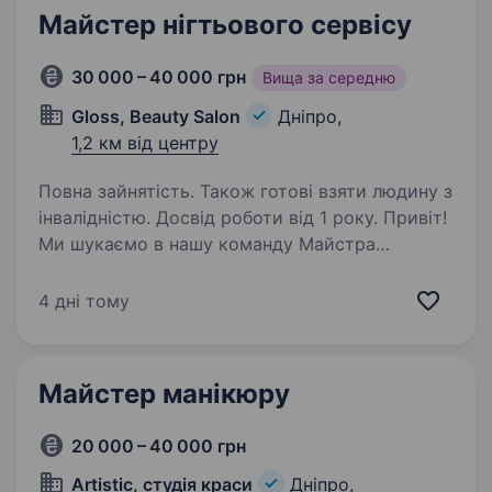
Майстер нігтьового сервісу
30 000 – 40 000 грн
Вища за середню
Gloss, Beauty Salon
Дніпро,
1,2 км від центру
Повна зайнятість. Також готові взяти людину з
інвалідністю. Досвід роботи від 1 року. Привіт!
Ми шукаємо в нашу команду Майстра
Нігтьового Сервісу! Чим ти будеш займатись?
Розвиватись Ми беремо на себе все, від тебе
4 дні тому
лише гарний настрій та бажання працювати!
Який наш ідеальний кандидат? Той,…
Майстер манікюру
20 000 – 40 000 грн
Artistic, студія краси
Дніпро,