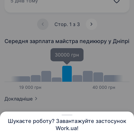
5 днів тому
центром банного відпочинку, дозвілля
та здоров’я населення,…
Стор. 1 з 3
Середня зарплата майстра педикюру
у Дніпрі
30000 грн
19 000 грн
40 000 грн
Докладніше
Шукаєте роботу? Завантажуйте застосунок
Work.ua!