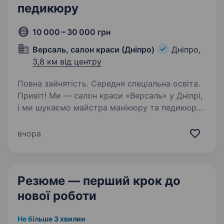
педикюру
10 000 – 30 000 грн
Версаль, салон краси (Дніпро)
Дніпро,
3,8 км від центру
Повна зайнятість. Середня спеціальна освіта.
Привіт! Ми — салон краси «Версаль» у Дніпрі,
і ми шукаємо майстра манікюру та педикюру,
який хоче розвиватися разом із нами.
У нашому салоні створено особливу
вчора
атмосферу, де комфорт починається з турботи
про людей —…
Резюме — перший крок
до
нової роботи
Не більше 3 хвилин