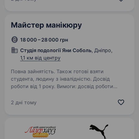
з досвідом роботи від 2 років. Вимоги:
наявність інструменту та гельлаків.
Пропонується робота: ДРУЖЕЛЮБНИЙ
Майстер манікюру
колектив,…
18 000 – 28 000 грн
Студія подології Яни Соболь
, Дніпро,
1,1 км від центру
Повна зайнятість. Також готові взяти
студента, людину з інвалідністю. Досвід
роботи від 1 року. Вимоги: досвід роботи
як майстер манікюру від півроку — бажано
знання сучасних тенденцій та технік манікюру
2 дні тому
відмінні комунікативні навички та здатність
працювати з різними клієнтами. Умови роботи:
графік…