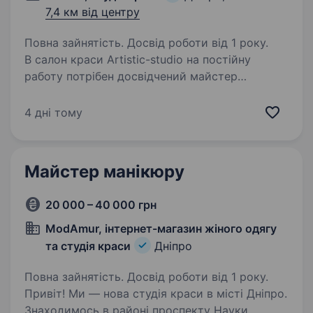
7,4 км від центру
Повна зайнятість. Досвід роботи від 1 року.
В салон краси Artistic-studio на постійну
работу потрібен досвідчений майстер
манікюру.Графік роботи 2/2 або 3/3
(обговорюється і інші варіанти) з 9:00—20:00.
4 дні тому
Вимоги: Виповнення манікюру в комбі/
апаратной техніці…
Майстер манікюру
20 000 – 40 000 грн
ModAmur, інтернет-магазин жіного одягу
та студія краси
Дніпро
Повна зайнятість. Досвід роботи від 1 року.
Привіт! Ми — нова студія краси в місті Дніпро.
Знаходимось в районі проспекту Науки