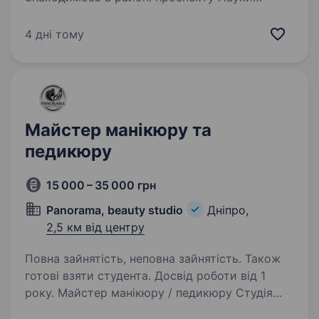
(Гагаріна). Відкриваємо новий напрямок
роботи, щоб робити наших дівчат
4 дні тому
ще чепурнішими. Наразі набираємо штат.
Що ти робитимеш:…
Майстер манікюру та
педикюру
15 000 – 35 000 грн
Panorama, beauty studio
Дніпро,
2,5 км від центру
Повна зайнятість, неповна зайнятість. Також
готові взяти студента. Досвід роботи від 1
року. Майстер манікюру / педикюру Студія
в ТЦ «Вавилон» Запрошуємо в команду