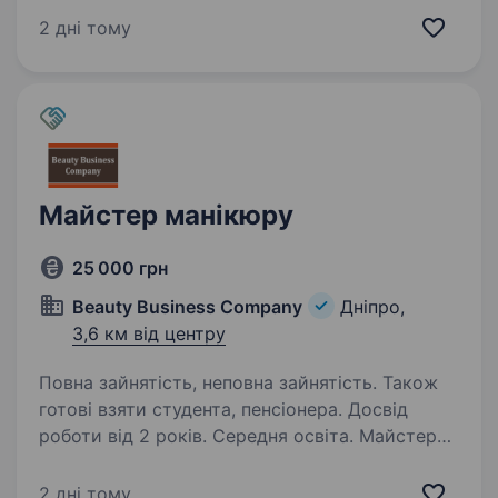
та технікою Матеріали для роботи Гнучкий
2 дні тому
графік (2/2, 3/2 або індив) Відсоток: 40−45%…
Майстер манікюру
25 000 грн
Beauty Business Company
Дніпро,
3,6 км від центру
Повна зайнятість, неповна зайнятість. Також
готові взяти студента, пенсіонера. Досвід
роботи від 2 років. Середня освіта. Майстер
манікюру потрібен, Міжнародна мережа
перукарських салонів тм «ЕКСПРЕС стрижка»,
2 дні тому