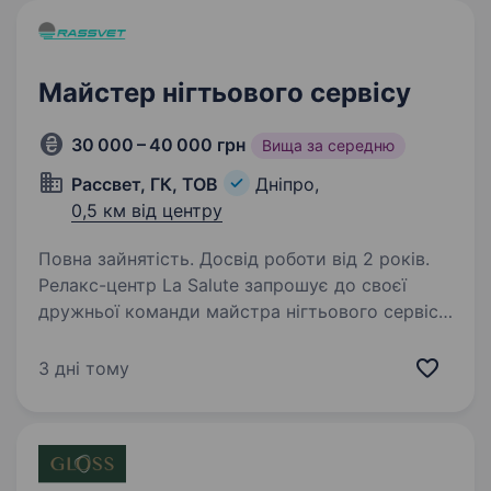
Майстер нігтьового сервісу
30 000 – 40 000 грн
Вища за середню
Рассвет, ГК, ТОВ
Дніпро,
0,5 км від центру
Повна зайнятість. Досвід роботи від 2 років.
Релакс-центр La Salute запрошує до своєї
дружньої команди майстра нігтьового сервісу.
Сьогодні ми активно розвиваємося
та шукаємо лише професіоналів, які
3 дні тому
відповідатимуть високим вимогам нашого
салону. У свою чергу,…