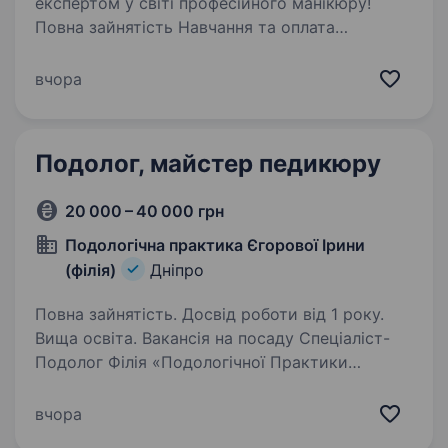
експертом у світі професійного манікюру!
Повна зайнятість Навчання та оплата
стажування Графік 5/2 з 10:00 до 20:00
Офіційне працевлаштування Гідна оплата:
вчора
ставка + %…
Подолог, майстер педикюру
20 000 – 40 000 грн
Подологічна практика Єгорової Ірини
(філія)
Дніпро
Повна зайнятість. Досвід роботи від 1 року.
Вища освіта. Вакансія на посаду Спеціаліст-
Подолог Філія «Подологічної Практики
Єгорової Ірини» запрошуємо у нашу команду
спеціаліста-подолога або майстра педикюру.
вчора
Вимоги: Досвід роботи від 1 року обов’язково,