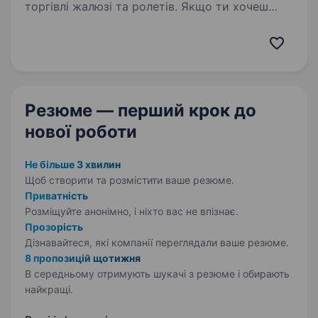
торгівлі жалюзі та ролетів. Якщо ти хочеш
долучитися до дружньої команди, навчатися
новому та розвиватися у сфері інтернет-
торгівлі — ми радо запрошуємо тебе
на посаду…
Резюме — перший крок
до
нової роботи
Не більше 3 хвилин
Щоб створити та розмістити ваше
резюме.
Приватність
Розміщуйте анонімно, і ніхто вас не впізнає.
Прозорість
Дізнавайтеся, які компанії переглядали ваше резюме.
8 пропозицій щотижня
В середньому отримують шукачі з резюме і обирають
найкращі.