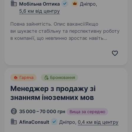
Мобільна Оптика
Дніпро,
5,6 км від центру
Повна зайнятість. Опис вакансіїЯкщо
ви шукаєте стабільну та перспективну роботу
в компанії, що невпинно зростає навіть
у складні часи, — запрошуємо до команди
«Мобільна оптика»! Ми перша в Україні виїзна
оптика, яка допомагає людям…
Гаряча
Бронювання
Менеджер з продажу зі
знанням іноземних мов
35 000 – 70 000 грн
Вища за середню
AfinaConsult
Дніпро,
0,4 км від центру