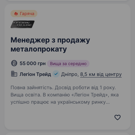
ти ризикуєш забути про те,…
Гаряча
Менеджер з продажу
металопрокату
55 000 грн
Вища за середню
Легіон Трейд
Дніпро,
8,5 км від центру
Повна зайнятість. Досвід роботи від 1 року.
Вища освіта. В компанію «Легіон Трейд», яка
успішно працює на українському ринку
металопрокату більше 16 років та реалізує
продукцію наших вітчизняних виробників
та країн Європи, у зв’язку з розширенням
потрібен менеджер з продажу,…