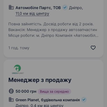
Автомобіле Партс, ТОВ
Дніпро,
11,0 км від центру
Повна зайнятість. Досвід роботи від 2 років.
Вакансія: Менеджер з продажу автозапчастин
Місце роботи: м. Дніпро Компанія «Автомобіле
Партс ТОВ» є імпортером автозапчастин для
японських, корейських, американських та
1 год. тому
європейських автомобілів. Наша компанія
має…
Менеджер з продажу
50 000 грн
Вища за середню
Green Planet, будівельна компанія
Дніпро,
0,4 км від центру