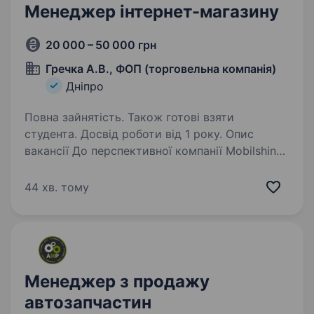
Менеджер інтернет-магазину
20 000 – 50 000 грн
Гречка А.В., ФОП (торговельна компанія)
Дніпро
Повна зайнятість. Також готові взяти
студента. Досвід роботи від 1 року. Опис
вакансії До перспективної компанії Mobilshina,
яка займається продажем шин і дисків,
а також має мережу торгово-сервісних
44 хв. тому
центрів у Дніпрі, запрошуємо менеджера
з продажу в інтернет-магазин. Компанія
працює…
Менеджер з продажу
автозапчастин