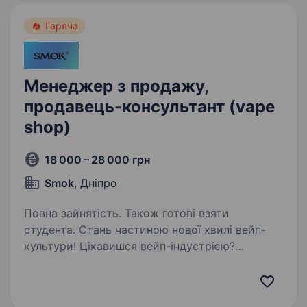
Гаряча
Менеджер з продажу,
продавець-консультант (vape
shop)
18 000 – 28 000 грн
Smok
, Дніпро
Повна зайнятість. Також готові взяти
студента. Стань частиною нової хвилі вейп-
культури! Цікавишся вейп-індустрією?
Відчуваєш потяг до спілкування з людьми?
Навіщо витрачати час на дорогу, якщо можна
працювати поруч з домом? З нами