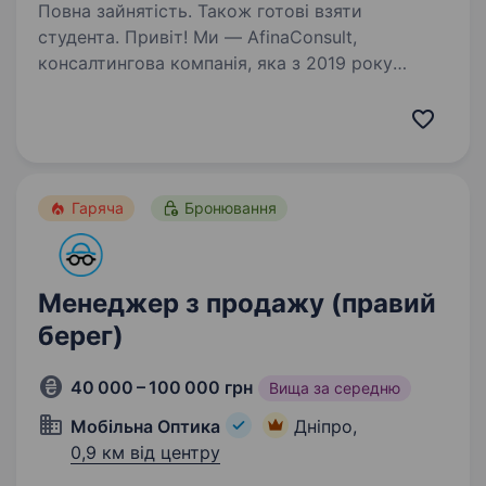
Повна зайнятість. Також готові взяти
студента. Привіт! Ми — AfinaConsult,
консалтингова компанія, яка з 2019 року
допомагає малому та середньому бізнесу
ставати прибутковими, керованими
та масштабованими. Якщо ти хочеш
долучитися до команди, яка підтримує
українських…
Гаряча
Бронювання
Менеджер з продажу (правий
берег)
40 000 – 100 000 грн
Вища за середню
Мобільна Оптика
Дніпро,
0,9 км від центру