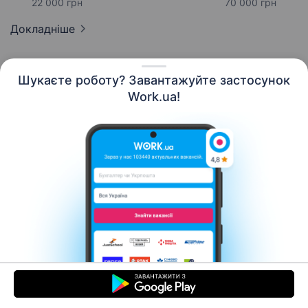
22 000 грн
70 000 грн
Докладніше
Шукаєте роботу? Завантажуйте застосунок
Work.ua!
Українська
Ресурси
Контакти
Про нас
Кар’єра
Новини Work.ua
Допомога
Умови використання
Роботодавцю