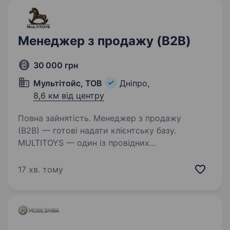
Менеджер з продажу (B2B)
30 000 грн
Мультітойс, ТОВ
Дніпро,
8,6 км від центру
Повна зайнятість. Менеджер з продажу
(B2B) — готові надати клієнтську базу.
MULTITOYS — один із провідних
дистриб’юторів дитячих іграшок в Україні з20-
річною історією. Ми забезпечуємо іграшками
17 хв. тому
тисячі магазинів та торгових мереж…