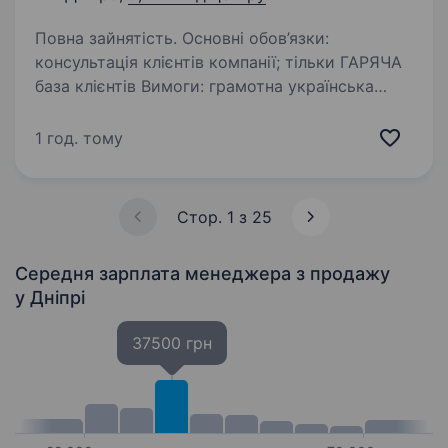
Повна зайнятість. Основні обов’язки:
консультація клієнтів компанії; тільки ГАРЯЧА
база клієнтів Вимоги: грамотна українська
мова; впевнене користування ПК.
Ми пропонуємо: перспективу кар'єрного
1 год. тому
росту. Графік…
Стор. 1 з 25
Середня зарплата менеджера з продажу
у Дніпрі
37500 грн