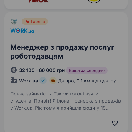
Гаряча
Менеджер з продажу послуг
роботодавцям
32 100 – 60 000 грн
Вища за середню
Work.ua
Дніпро,
0,1 км від центру
Повна зайнятість. Також готові взяти
студента. Привіт! Я Ілона, тренерка з продажів
у Work.ua. Рік тому я прийшла сюди у 19
років — без досвіду в продажах і без
впевненості, що це моя сфера. Але вирішила
спробувати. Десь на другому-третьому місяці