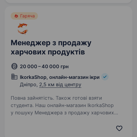
з’явився азарт —…
Гаряча
Менеджер з продажу
харчових продуктів
20 000 – 40 000 грн
IkorkaShop, онлайн-магазин ікри
Дніпро,
2,5 км від центру
Повна зайнятість. Також готові взяти
студента. Наш онлайн-магазин IkorkaShop
у пошуку Менеджера з продажу харчових
продуктів Сайт: https://ikorka-shop.com.ua/
Локація: Дніпро, ТЦ «Вавілон» (Лівий берег —
топ, жодних заторів на мостах зранку) Дохід: