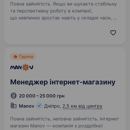
Повна зайнятість. Якщо ви шукаєте стабільну
та перспективну роботу в компанії,
що невпинно зростає навіть у складні часи, —
запрошуємо до команди «Мобільна оптика»!
Ми перша в Україні виїзна оптика, яка
допомагає людям бачити краще:…
Гаряча
Менеджер інтернет-магазину
20 000 – 25 000 грн
Manov
Дніпро,
2,5 км від центру
Повна зайнятість, неповна зайнятість. Інтернет
магазин Manov — компанія з роздрібної