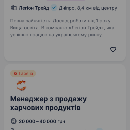
Легіон Трейд
Дніпро,
8,4 км від центру
Повна зайнятість. Досвід роботи від 1 року.
Вища освіта. В компанію «Легіон Трейд», яка
успішно працює на українському ринку
металопрокату більше 16 років та реалізує
продукцію наших вітчизняних виробників
та країн Європи, у зв’язку з розширенням
потрібен менеджер з продажу,…
Гаряча
Менеджер з продажу
харчових продуктів
20 000 – 40 000 грн