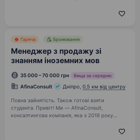
у складні часи, — запрошуємо до команди
«Мобільна оптика»! Ми перша в Україні виїзна
оптика, яка допомагає людям…
Гаряча
Бронювання
Менеджер з продажу зі
знанням іноземних мов
35 000 – 70 000 грн
Вища за середню
AfinaConsult
Дніпро,
0,5 км від центру
Повна зайнятість. Також готові взяти
студента. Привіт! Ми — AfinaConsult,
консалтингова компанія, яка з 2019 року
допомагає малому та середньому бізнесу
ставати прибутковими, керованими
та масштабованими. Якщо ти хочеш