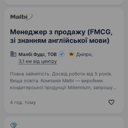
Менеджер з продажу (FMCG,
зі знанням англійської мови)
Малбі Фудс, ТОВ
Дніпро,
3,1 км від центру
Повна зайнятість. Досвід роботи від 5 років.
Вища освіта. Компанія Malbi — виробник
кондитерської продукції Millennium, запрошує
до команди «Менеджера з продажу (FMCG, зі
знанням англійської мови)» Обов’язки: пошук
4 год. тому
нових клієнтів; проведення переговорів
та укладання…