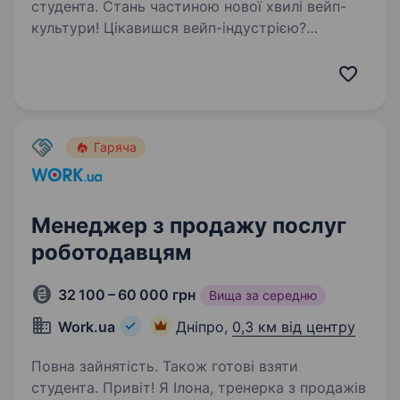
студента. Стань частиною нової хвилі вейп-
культури! Цікавишся вейп-індустрією?
Відчуваєш потяг до спілкування з людьми?
Навіщо витрачати час на дорогу, якщо можна
працювати поруч з домом? З нами
ти ризикуєш забути про те,…
Гаряча
Менеджер з продажу послуг
роботодавцям
32 100 – 60 000 грн
Вища за середню
Work.ua
Дніпро,
0,3 км від центру
Повна зайнятість. Також готові взяти
студента. Привіт! Я Ілона, тренерка з продажів