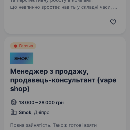
та перспективну роботу в компанії,
що невпинно зростає навіть у складні часи, —
запрошуємо до команди «Мобільна оптика»!
Ми перша в Україні виїзна оптика, яка
допомагає людям бачити краще:…
Гаряча
Менеджер з продажу,
продавець-консультант (vape
shop)
18 000 – 28 000 грн
Smok
, Дніпро
Повна зайнятість. Також готові взяти