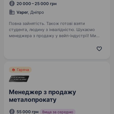
20 000 – 25 000 грн
Vaper
, Дніпро
Повна зайнятість. Також готові взяти
студента, людину з інвалідністю. Шукаємо
менеджера з продажу у вейп-індустрії! Ми
віримо, що якісний сервіс починається
з людей. Саме тому ми шукаємо людину, яка
буде дарувати клієнтам приємний досвід
та допомагати робити правильний вибір!
Що важливо:…
Гаряча
Менеджер з продажу
металопрокату
55 000 грн
Вища за середню