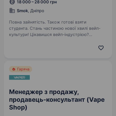
18 000 – 28 000 грн
Smok
, Дніпро
Повна зайнятість. Також готові взяти
студента. Стань частиною нової хвилі вейп-
культури! Цікавишся вейп-індустрією?
Відчуваєш потяг до спілкування з людьми?
Отримай трендову професію з гідним доходом
вже сьогодні! Smok — це спеціалізований
магазин з продажу…
Гаряча
Менеджер з продажу,
продавець-консультант (Vape
Shop)