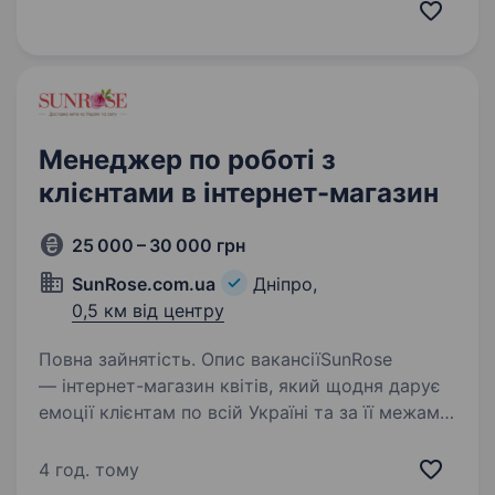
новому та розвиватися у сфері інтернет-
торгівлі — ми радо запрошуємо тебе
на посаду…
Менеджер по роботі з
клієнтами в інтернет-магазин
25 000 – 30 000 грн
SunRose.com.ua
Дніпро,
0,5 км від центру
Повна зайнятість. Опис вакансіїSunRose
— інтернет-магазин квітів, який щодня дарує
емоції клієнтам по всій Україні та за її межами.
Ми відкрили позицію Менеджера по роботі
з клієнтами та запрошуємо приєднатися
4 год. тому
до нашої команди. Що ми пропонуємо:…