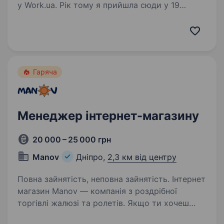
у Work.ua. Рік тому я прийшла сюди у 19
років — без досвіду в продажах і без
впевненості, що це моя сфера. Але вирішила
спробувати. Десь на другому-третьому місяці
з’явився азарт —…
Гаряча
Менеджер інтернет-магазину
20 000 – 25 000 грн
Manov
Дніпро,
2,3 км від центру
Повна зайнятість, неповна зайнятість. Інтернет
магазин Manov — компанія з роздрібної
торгівлі жалюзі та ролетів. Якщо ти хочеш
долучитися до дружньої команди, навчатися