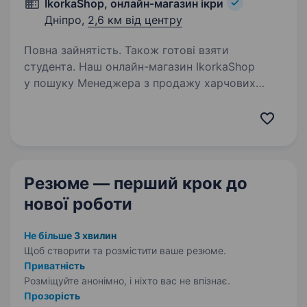
IkorkaShop, онлайн-магазин ікри
Дніпро,
2,6 км від центру
Повна зайнятість. Також готові взяти
студента. Наш онлайн-магазин IkorkaShop
у пошуку Менеджера з продажу харчових
продуктів Сайт: https://ikorka-shop.com.ua/
Локація: Дніпро, ТЦ «Вавілон» (Лівий берег —
топ, жодних заторів на мостах зранку) Дохід:
20 000 —…
Резюме — перший крок
до
нової роботи
Не більше 3 хвилин
Щоб створити та розмістити ваше
резюме.
Приватність
Розміщуйте анонімно, і ніхто вас не впізнає.
Прозорість