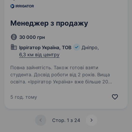
Менеджер з продажу
30 000 грн
Іррігатор Україна, ТОВ
Дніпро,
6,3 км від центру
Повна зайнятість. Також готові взяти
студента. Досвід роботи від 2 років. Вища
освіта. «Іррігатор Україна» вже більше 20
років на ринку продажів обладнання для
зрошувальних систем. Ми є імпортерами
5 год. тому
іменитих світовитих виробників обладнання
в газулі автополиву та систем фільтрації води.
Ми пропонуємо…
Стор. 1 з 24