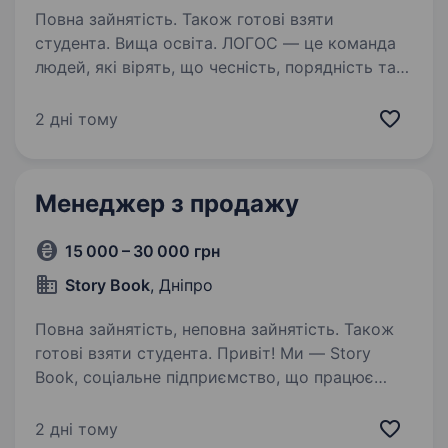
Повна зайнятість. Також готові взяти
студента. Вища освіта. ЛОГОС — це команда
людей, які вірять, що чесність, порядність та
відповідальність можуть змінювати не лише
життя дітей, а й майбутнє країни. Наша
2 дні тому
місія — робити якісну освіту доступною,
допомагати дітям відкривати…
Менеджер з продажу
15 000 – 30 000 грн
Story Book
, Дніпро
Повна зайнятість, неповна зайнятість. Також
готові взяти студента. Привіт! Ми — Story
Book, соціальне підприємство, що працює
в Дніпрі. Ми створюємо унікальні шкільні
альбоми з доповненою реальністю, які
2 дні тому