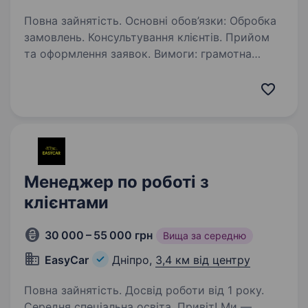
Повна зайнятість. Основні обов’язки: Обробка
замовлень. Консультування клієнтів. Прийом
та оформлення заявок. Вимоги: грамотна
українська мова; впевнене користування ПК.
Ми пропонуємо: впевнений старт кар'єри;
можливість…
Менеджер по роботі з
клієнтами
30 000 – 55 000 грн
Вища за середню
EasyCar
Дніпро,
3,4 км від центру
Повна зайнятість. Досвід роботи від 1 року.
Середня спеціальна освіта. Привіт! Ми —