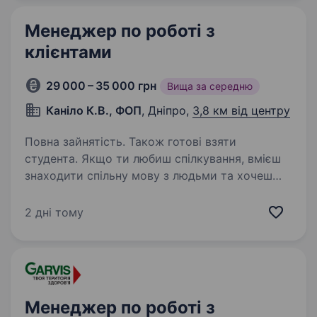
банківської системи країни…
Менеджер по роботі з
клієнтами
29 000 – 35 000 грн
Вища за середню
Каніло К.В., ФОП
, Дніпро,
3,8 км від центру
Повна зайнятість. Також готові взяти
студента. Якщо ти любиш спілкування, вмієш
знаходити спільну мову з людьми та хочеш
працювати в команді, де цінують кожного —
тоді ми чекаємо саме на тебе! Що буде у твоїй
2 дні тому
зоні відповідальності? приймати та обробляти
замовлення…
Менеджер по роботі з