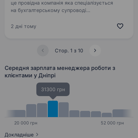
це провідна компанія яка спеціалізується
на бухгалтерському супроводі
бізнесу.Ми безперервно ростемо
та розвиваємось тому запрошуємо в свою
2 дні тому
команду менеджера по роботі з клієнтами
Ми безкоштовно…
Стор. 1 з 10
Середня зарплата менеджера роботи з
клієнтами
у Дніпрі
31300 грн
20 000 грн
52 000 грн
Докладніше