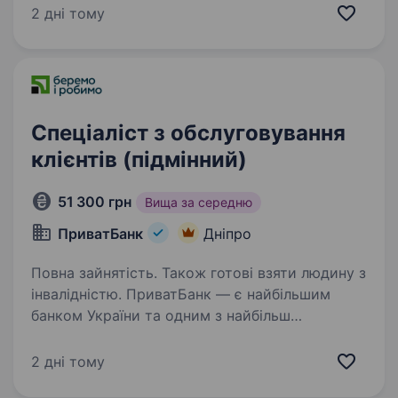
допомагаємо нашим клієнтам: КERNEL, МХП,
2 дні тому
Нібулон, Астарта-Київ, Louis Dreyfus Company,
Bunge та іншим потужним…
Спеціаліст з обслуговування
клієнтів (підмінний)
51 300 грн
Вища за середню
ПриватБанк
Дніпро
Повна зайнятість. Також готові взяти людину з
інвалідністю. ПриватБанк — є найбільшим
банком України та одним з найбільш
інноваційних банків світу. Займає лідуючі
позиції за всіма фінансовими показниками
2 дні тому
в галузі та складає близько чверті всієї