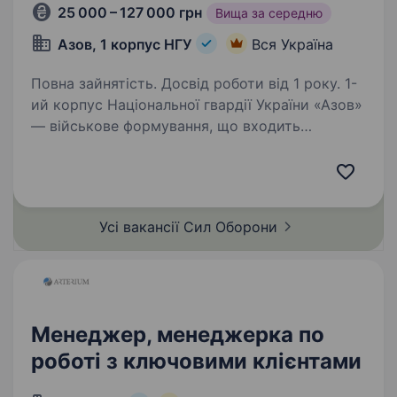
25 000 – 127 000 грн
Вища за середню
Азов, 1 корпус НГУ
Вся Україна
Повна зайнятість. Досвід роботи від 1 року. 1-
ий корпус Національної гвардії України «Азов»
— військове формування, що входить
до складу Національної Гвардії України.
Підрозділ збирає команду вмотивованих
фахівців, які готові бути прикладом
та працювати разом…
Усі вакансії Сил
Оборони
Менеджер, менеджерка по
роботі з ключовими клієнтами