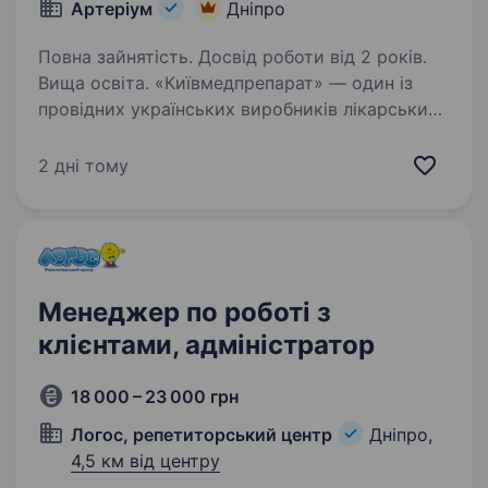
Артеріум
Дніпро
Повна зайнятість. Досвід роботи від 2 років.
Вища освіта. «Київмедпрепарат» — один із
провідних українських виробників лікарських
засобів, історія та експертиза якого
формуються з 1847 року. Компанія
2 дні тому
спеціалізується на виробництві
антибактеріальних засобів і є багаторічним…
Менеджер по роботі з
клієнтами, адміністратор
18 000 – 23 000 грн
Логос, репетиторський центр
Дніпро,
4,5 км від центру