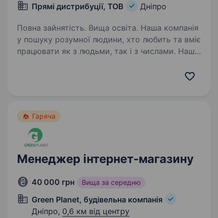
Прямі дистрибуції, ТОВ
Дніпро
Повна зайнятість. Вища освіта. Наша компанія
у пошуку розумної людини, хто любить та вміє
працювати як з людьми, так і з числами. Наша
команда, лідер ринку у своїй сфері, жадає
поповнення у напрямку роботи з клієнтами
та аналітики. Знання MS…
Гаряча
Менеджер інтернет-магазину
40 000 грн
Вища за середню
Green Planet, будівельна компанія
Дніпро,
0,6 км від центру