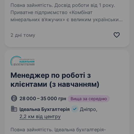
Повна зайнятість. Досвід роботи від 1 року.
Приватне підприємство «Комбінат
мінеральних в’яжучих» є великим українським
виробником пластикової/ ПЕТ- тари (флакони,
каністри, банки, кришки, ін.) та імпортером
2 дні тому
закупорювальної та дозувальної продукції
(помпи…
Менеджер по роботі з
клієнтами (з навчанням)
28 000 – 35 000 грн
Вища за середню
Ідеальна Бухгалтерія
Дніпро,
2,2 км від центру
Повна зайнятість. Ідеальна бухгалтерія-