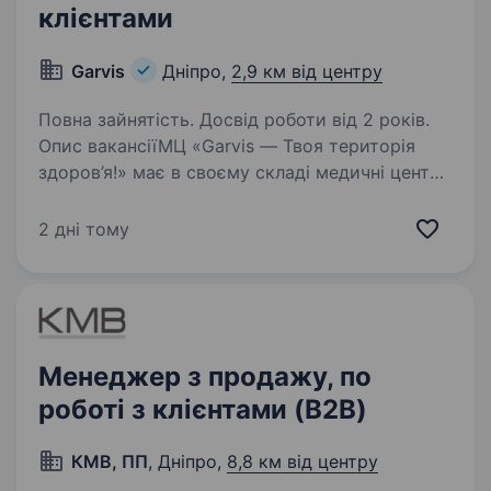
клієнтами
Garvis
Дніпро,
2,9 км від центру
Повна зайнятість. Досвід роботи від 2 років.
Опис вакансіїМЦ «Garvis — Твоя територія
здоров’я!» має в своєму складі медичні центри
«Сімейний лікар», діагностичний центр
«Garvis», хірургічне відділення «Garvis»,
2 дні тому
реабілітаційний центр «Garvis». З початку
заснування…
Менеджер з продажу, по
роботі з клієнтами (B2B)
КМВ, ПП
, Дніпро,
8,8 км від центру