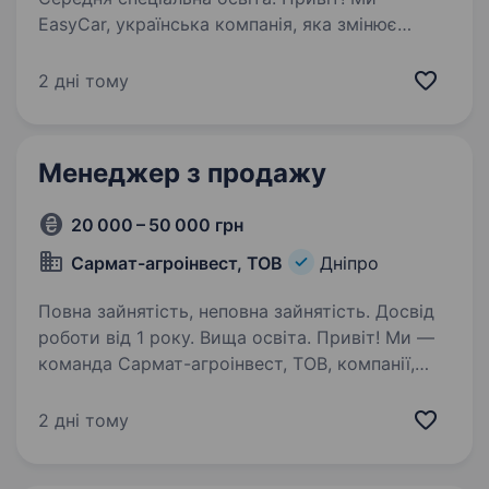
EasyCar, українська компанія, яка змінює
підхід до оренди авто з правом викупу по всій
Україні. Наша мета — зробити автомобіль
2 дні тому
доступним кожному, поєднуючи фінансову
гнучкість, прозорість і сучасний…
Менеджер з продажу
20 000 – 50 000 грн
Сармат-агроінвест, ТОВ
Дніпро
Повна зайнятість, неповна зайнятість. Досвід
роботи від 1 року. Вища освіта. Привіт! Ми —
команда Сармат-агроінвест, ТОВ, компанії,
що займається дистрибуцією засобів захисту
рослин, насіння, мікродобрив, а також надає
2 дні тому
професійний агрономічний супровід. Якщо
ти хочеш працювати в аграрній…