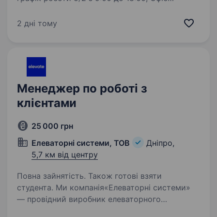
в центрі Дніпра (є дистанційний формат
роботи, обговорюється на співбесіді).
2 дні тому
Обов’язки: консультація…
Менеджер по роботі з
клієнтами
25 000 грн
Елеваторні системи, ТОВ
Дніпро,
5,7 км від центру
Повна зайнятість. Також готові взяти
студента. Ми компанія«Елеваторні системи»
— провідний виробник елеваторного
обладнання в Україні. Вже 10 років ми