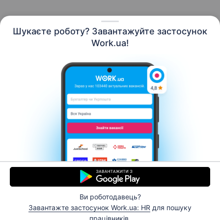
Шукаєте роботу? Завантажуйте застосунок
Work.ua!
Українська
Ресурси
Контакти
Про нас
Кар’єра
Новини Work.ua
Допомога
Умови використання
Роботодавцю
Ви роботодавець?
© 2006–2026 Work.ua. Сервіс пошуку роботи №1 в
Завантажте застосунок Work.ua: HR
для пошуку
Україні.
працівників.