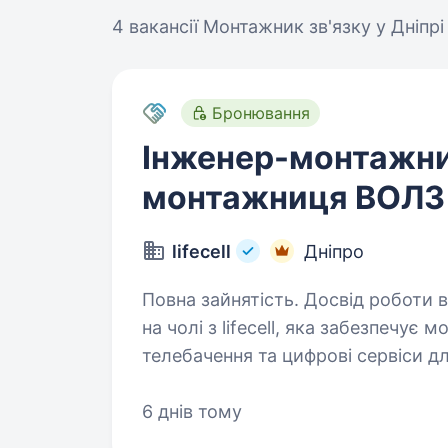
4 вакансії
Монтажник зв'язку у Дніпрі
Бронювання
Інженер-монтажни
монтажниця ВОЛЗ
lifecell
Дніпро
Повна зайнятість. Досвід роботи від 1 року. Ми — телеком
на чолі з lifecell, яка забезпечує м
телебачення та цифрові сервіси дл
незмінна — тримати країну на зв’
6 днів тому