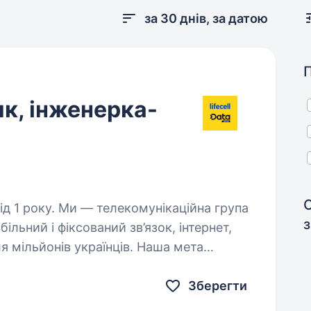
за 30 днів, за датою
к, інженерка-
унікаційна група
з
обільний і фіксований зв’язок, інтернет,
я мільйонів українців. Наша мета
язку, інвестуючи…
Зберегти