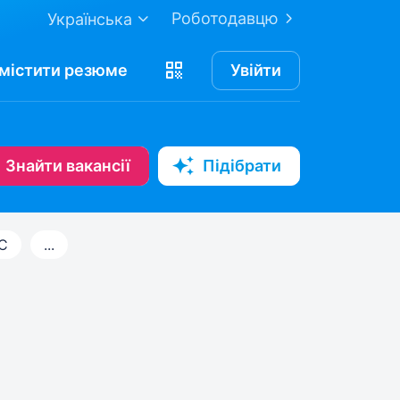
Роботодавцю
Українська
містити
резюме
Увійти
Знайти вакансії
Підібрати
С
...