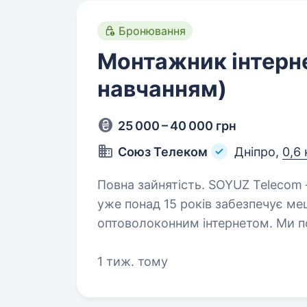
Бронювання
Монтажник інтерне
навчанням)
25 000 – 40 000 грн
Союз Телеком
Дніпро,
0,6 
Повна зайнятість. SOYUZ Telecom — український інтернет-провайдер, який
уже понад 15 років забезпечує ме
оптоволоконним інтернетом. Ми 
про якісний сервіс для наших…
1 тиж. тому