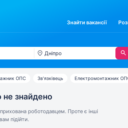
Знайти
вакансії
Роз
ажник ОПС
Зв'язківець
Електромонтажник ОП
ю не знайдено
 прихована роботодавцем. Проте є інші
вам підійти.