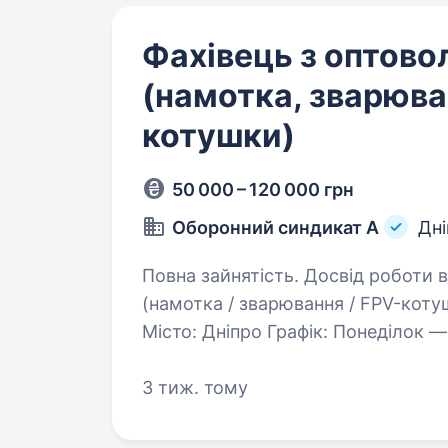
Фахівець з оптово
(намотка, зварюва
котушки)
50 000 – 120 000 грн
Оборонний синдикат А
Дні
Повна зайнятість. Досвід роботи від 1 року. Фахівец
(намотка / зварювання / FPV-котуш
Місто: Дніпро Графік: Понеділок — 
Повна зайнятість, офіційне прац
3 тиж. тому