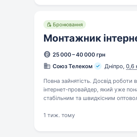
Бронювання
Монтажник інтерн
25 000 – 40 000 грн
Союз Телеком
Дніпро,
0,6 
Повна зайнятість. Досвід роботи від 1 року. SOYUZ Telec
інтернет-провайдер, який уже пон
стабільним та швидкісним оптово
розвиваємо мережу та дбаємо про
1 тиж. тому