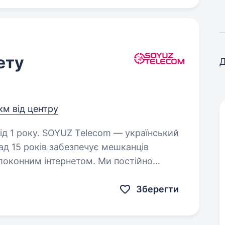
ету
Д
км від центру
om — український
ад 15 років забезпечує мешканців
локонним інтернетом. Ми постійно
 якісний сервіс для наших…
Зберегти