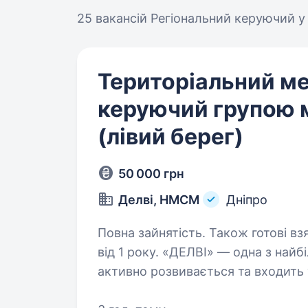
25 вакансій
Регіональний керуючий у 
Територіальний м
керуючий групою 
(лівий берег)
50 000 грн
Делві, НМСМ
Дніпро
Повна зайнятість. Також готові вз
від 1 року. «ДЕЛВІ» — одна з найбільших мереж міні-маркетів в Україні, яка
активно розвивається та входить
кількістю магазинів. Ми представл