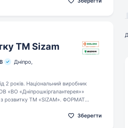
Зберегти
Д
тку ТМ Sizam
ОВ
Дніпро,
нальний виробник
ТОВ «ВО «Дніпрошкіргалантерея»»
звитку ТМ «SIZAM». ФОРМАТ
фісі/ ~ 50% робочого часу відрядження…
Зберегти