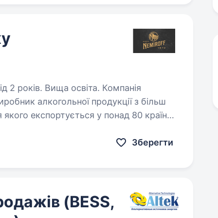
жу
оків. Вища освіта. Компанія
иробник алкогольної продукції з більш
я якого експортується у понад 80 країн
 Фахівця з продажу (Area Sales…
Зберегти
родажів (BESS,