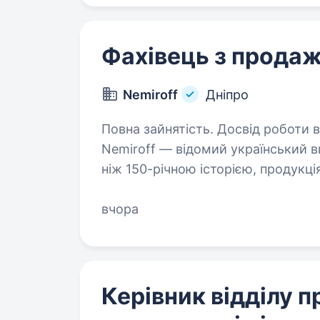
Фахівець з прода
Nemiroff
Дніпро
Повна зайнятість. Досвід роботи від 2 р
Nemiroff — відомий український в
ніж 150-річною історією, продукці
світу. Запрошує до своєї команди
вчора
Керівник відділу п