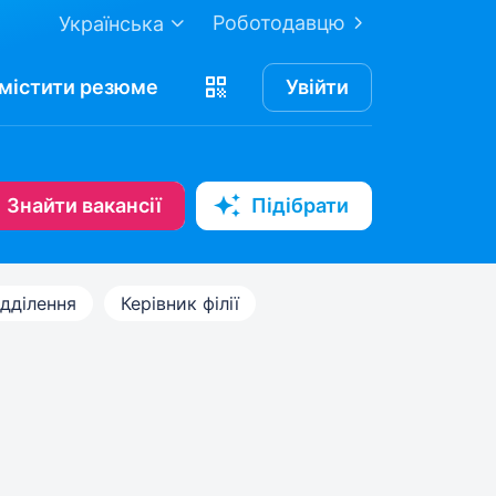
Роботодавцю
Українська
містити
резюме
Увійти
Знайти вакансії
Підібрати
ідділення
Керівник філії