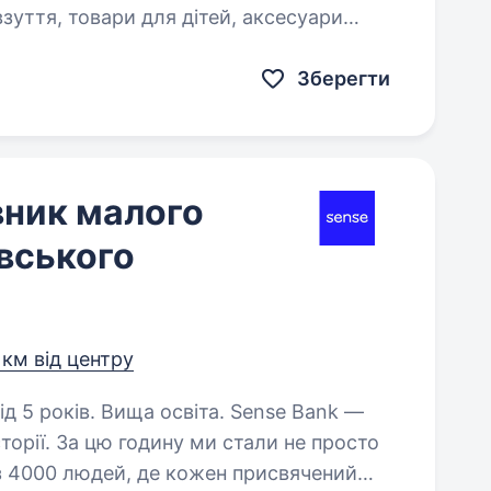
взуття, товари для дітей, аксесуари
до одягу та для дому. Наші побажання до тебе: Досвід роботи…
Зберегти
вник малого
вського
 км від центру
ів. Вища освіта. Sense Bank —
торії. За цю годину ми стали не просто
 з 4000 людей, де кожен присвячений