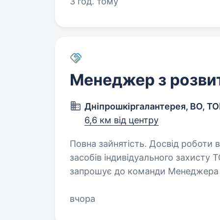
затишні європейські…
3 год. тому
Менеджер з розви
Дніпрошкіргалантерея, ВО, Т
6,6 км від центру
Повна зайнятість. Досвід роботи від 2 років. Націо
засобів індивідуального захисту 
запрошує до команди Менеджера з ро
РОБОТИ: ~ 50% робочого часу в о
вчора