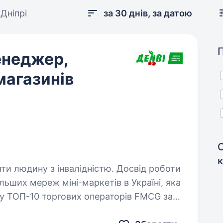
Дніпрі
за 30 днів, за датою
енеджер,
магазинів
яти людину з інвалідністю. Досвід роботи
 у ТОП-10 торгових операторів FMCG за
ені у 16 містах країни та створюємо