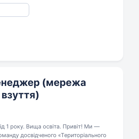
енеджер (мережа
 взуття)
у. Вища освіта. Привіт! Ми —
оманду досвідченого «Територіального