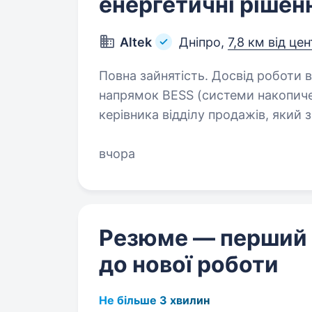
енергетичні рішен
Altek
Дніпро,
7,8 км від це
Повна зайнятість. Досвід роботи від 2 рокі
напрямок BESS (системи накопиче
керівника відділу продажів, яки
команду та впливати на комерційн
вчора
Резюме — перший
до нової роботи
Не більше 3 хвилин