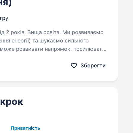
ня)
нтру
в. Вища освіта. Ми розвиваємо
ння енергії) та шукаємо сильного
й зможе розвивати напрямок, посилювати
і результати компанії. Якщо вам…
Зберегти
 крок
Приватність