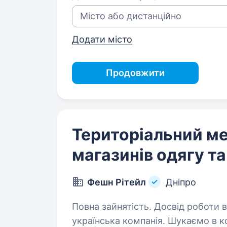
Додати місто
Продовжити
Територіальний м
магазинів одягу та
Фешн Рітейл
Дніпро
Повна зайнятість. Досвід роботи від 1 рок
українська компанія. Шукаємо в к