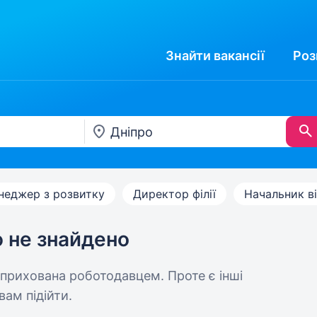
Знайти
вакансії
Роз
неджер з розвитку
Директор філії
Начальник в
ю не знайдено
 прихована роботодавцем. Проте є інші
вам підійти.