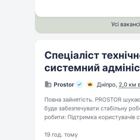
Усі ваканс
Спеціаліст технічн
системний адміні
Prostor
Дніпро,
2,0 км 
Повна зайнятість. PROSTOR шукає Спеціаліста технічної підтримки, який
буде забезпечувати стабільну роб
робити: Підтримка користувачів складу та офісу з питань роботи ПЗ,
комп’ютерної техніки…
19 год. тому