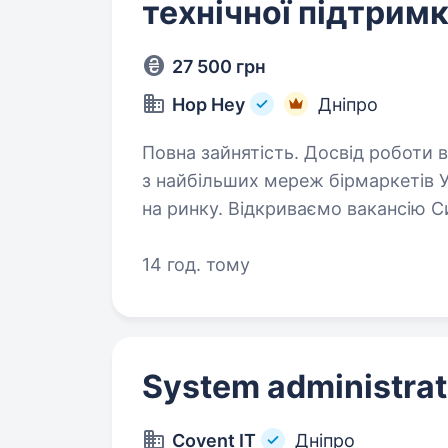
технічної підтрим
27 500 грн
Hop Hey
Дніпро
Повна зайнятість. Досвід роботи від 1 року
з найбільших мереж бірмаркетів Ук
на ринку. Відкриваємо вакансію Системного адміністратора технічної
підтримки. Якщо ви любите вирішу
14 год. тому
System administrat
Covent IT
Дніпро