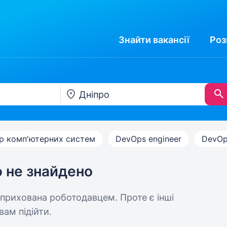
Знайти
вакансії
Роз
р комп'ютерних систем
DevOps engineer
DevOp
ю не знайдено
 прихована роботодавцем. Проте є інші
вам підійти.