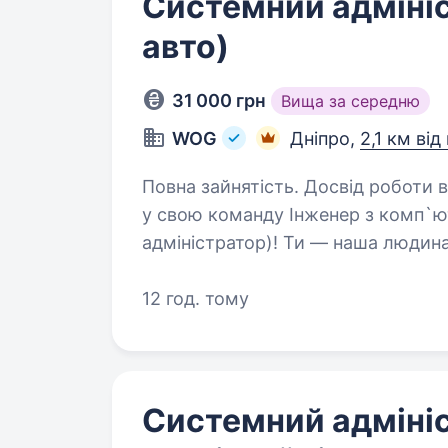
Системний адмініс
авто)
31 000 грн
Вища за середню
WOG
Дніпро,
2,1 км від
Повна зайнятість. Досвід роботи від 1 ро
у свою команду Інженер з комп`
адміністратор)! Ти — наша людина, якщо: Маєш досвід адмінстрування
лінійки операційних систем Windows; Розбираєшся у налашт
мережевого…
12 год. тому
Системний адміні