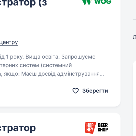
тратор (з
Д
 центру
ку. Вища освіта. Запрошуємо
ютерних систем (системний
уванні
Зберегти
стратор