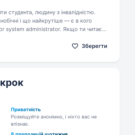
яти студента, людину з інвалідністю.
ізнобічні і що найкрутіше — є в кого
or system administrator. Якщо ти читаєш
й у своєму розвитку. Будемо раді,…
Зберегти
 крок
Приватність
Розміщуйте анонімно, і ніхто вас не
впізнає.
8 пропозицій щотижня