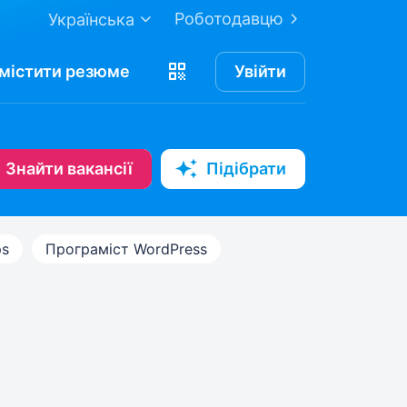
Роботодавцю
Українська
містити
резюме
Увійти
Знайти вакансії
Підібрати
s
Програміст WordPress