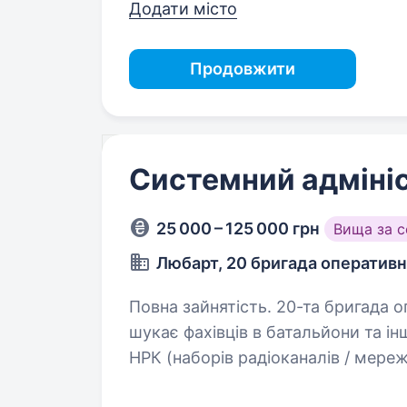
Додати місто
Продовжити
Системний адміні
25 000 – 125 000 грн
Вища за 
Любарт, 20 бригада оператив
Повна зайнятість. 20-та бригада оперативного призначення «Любарт»
шукає фахівців в батальйони та інші підро
НРК (наборів радіоканалів / мер
треба, уточню формулювання);…