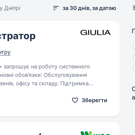
у Дніпрі
за 30 днів, за датою
стратор
нтру
’язки: Обслуговування
 офісу та складу. Підтримка
Зберегти