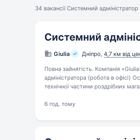
34 вакансії
Системний адміністратор 
Системний адміні
Giulia
Дніпро,
4,7 км від це
Повна зайнятість. Компанія «Giulia» запрошує на роботу системного
адміністратора (робота в офісі) Основні обов
технічної частини роздрібних магазинів,
роздрібних магазинів, монтаж…
6 год. тому