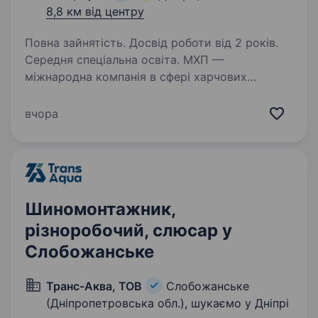
8,8 км від центру
Повна зайнятість. Досвід роботи від 2 років.
Середня спеціальна освіта. МХП —
міжнародна компанія в сфері харчових
та агротехнологій. Ти точно нас знаєш
за такими брендами як: «Наша Ряба», «Наша
вчора
Ряба Апетитна», «Бащинський», «Легко!»,
Kurator, «Секрети Шефа». Наш працівник на цій
посаді:…
Шиномонтажник,
різноробочий, слюсар у
Слобожанське
Транс-Аква, ТОВ
Слобожанське
(Дніпропетровська обл.), шукаємо у Дніпрі