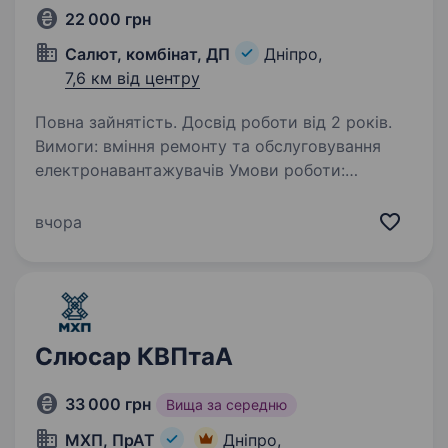
22 000 грн
Салют, комбінат, ДП
Дніпро,
7,6 км від центру
Повна зайнятість. Досвід роботи від 2 років.
Вимоги: вміння ремонту та обслуговування
електронавантажувачів Умови роботи:
понеділок — п’ятниця з 8,00 до 17.00, субота —
неділя вихідні, робота у приміщенні
вчора
та на території підприємства Обов’язки:
ремонт та обслуговування…
Слюсар КВПтаА
33 000 грн
Вища за середню
МХП, ПрАТ
Дніпро,