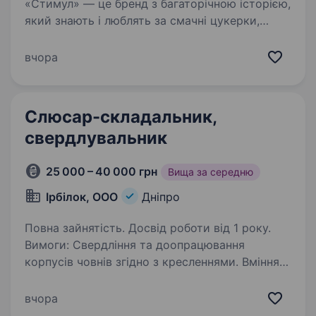
«Стимул» — це бренд з багаторічною історією,
який знають і люблять за смачні цукерки,
мармелад, зефір та напої власного
виробництва. Ми дбаємо про якість і
вчора
натуральність наших продуктів, а також
підтримуємо атмосферу…
Слюсар-складальник,
свердлувальник
25 000 – 40 000 грн
Вища за середню
Ірбілок, ООО
Дніпро
Повна зайнятість. Досвід роботи від 1 року.
Вимоги: Свердління та доопрацювання
корпусів човнів згідно з кресленнями. Вміння
читати технічні креслення Досвід праці
з електроінструментом Уважність та
вчора
відповідальність Вітається досвід роботи