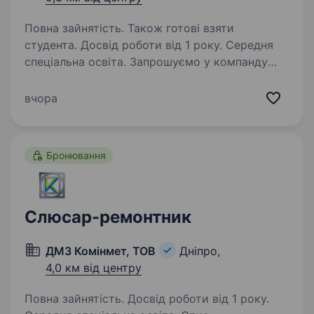
Повна зайнятість. Також готові взяти
студента. Досвід роботи від 1 року. Середня
спеціальна освіта. Запрошуємо у компанду
слюсаря ремонтника на ферму ВРХ. Вимоги:
Досвід роботи слюсарем від 1 років Вміння
вчора
працювати з ручним та електроінструментом
Досвід ремонту технічного обладнання
Розуміння принципів…
Бронювання
Слюсар-ремонтник
ДМЗ Комінмет, ТОВ
Дніпро,
4,0 км від центру
Повна зайнятість. Досвід роботи від 1 року.