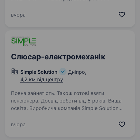
сталевих труб та коліс, продукцію якого
постачають у понад 70 країн світу, запрошує
вчора
до своєї команди слюсаря-ремонтника.
Основні обов’язки: Виконання ремонтних робіт
на виробничому…
Слюсар-електромеханік
Simple Solution
Дніпро,
4,2 км від центру
Повна зайнятість. Також готові взяти
пенсіонера. Досвід роботи від 5 років. Вища
освіта. Виробнича компанія Simple Solution
запрошує до команди слюсаря-
електромеханіка, який забезпечуватиме
вчора
безперебійну роботу виробничого обладнання.
Якщо ви вмієте читати електричні схеми,