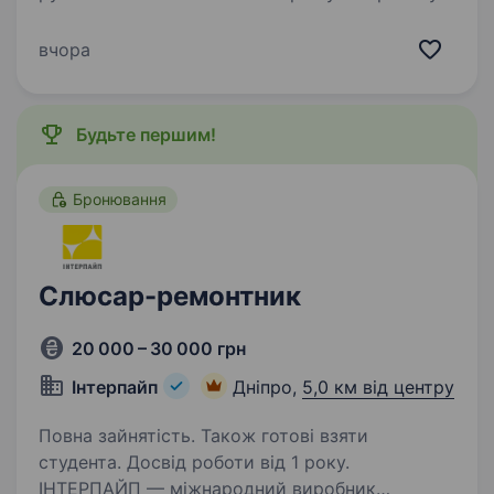
СЛЮСАРА-РЕМОНТНИКА. Готові навчати.
Навчання оплачується. Обов’язки: проведення
вчора
планово-попереджувальних та аварійних
ремонтів в’язальних автоматів; монтажні…
Будьте першим!
Бронювання
Слюсар-ремонтник
20 000 – 30 000 грн
Інтерпайп
Дніпро,
5,0 км від центру
Повна зайнятість. Також готові взяти
студента. Досвід роботи від 1 року.
ІНТЕРПАЙП — міжнародний виробник