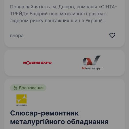
Повна зайнятість. м. Дніпро, компанія «СІНТА-
ТРЕЙД» Відкрий нові можливості разом з
лідером ринку вантажних шин в Україні!
Компанія «СІНТА-ТРЕЙД» запрошує на роботу
слюсарів шиномонтажу. Ми активно
вчора
розширюємо мережу сервісів і шукаємо…
Бронювання
Слюсар-ремонтник
металургійного обладнання