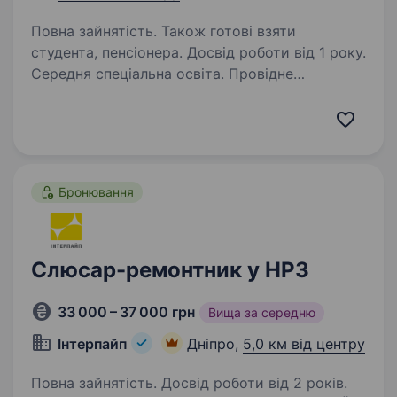
Повна зайнятість. Також готові взяти
студента, пенсіонера. Досвід роботи від 1 року.
Середня спеціальна освіта. Провідне
промислове підприємство, лідер
у виробництві професійного технологічного,
торговельного та холодильного обладнання
для супермаркетів, ресторанів, барів та інших
об'єктів. Ми на ринку 23 роки і залишаємося…
Бронювання
Слюсар-ремонтник у НРЗ
33 000 – 37 000 грн
Вища за середню
Інтерпайп
Дніпро,
5,0 км від центру
Повна зайнятість. Досвід роботи від 2 років.