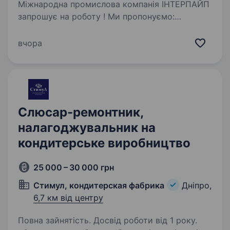
Міжнародна промислова компанія ІНТЕРПАЙП
запрошує на роботу ! Ми пропонуємо:
Офіційне працевлаштування з 1-го робочого
дня та повний соціальний пакет;
вчора
Безкоштовний корпоративний транспорт по
місту Дніпро, Кам’янське,…
Слюсар-ремонтник,
налагоджувальник на
кондитерське виробництво
25 000 – 30 000 грн
Стимул, кондитерская фабрика
Дніпро,
6,7 км від центру
Повна зайнятість. Досвід роботи від 1 року.