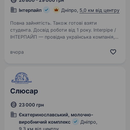
26 800 – 29 000 грн
Інтерпайп
Дніпро,
5,0 км від центру
Повна зайнятість. Також готові взяти
студента. Досвід роботи від 1 року. Interpipe /
ІНТЕРПАЙП — провідна українська компанія,
що спеціалізується на виробництві
та постачанні безшовних труб та залізничної
вчора
продукції. Наразі у зв’язку з розвитком
виробництва ми будемо раді бачити у нашій…
Слюсар
23 000 грн
Єкатеринославський, молочно-
виробничий комплекс
Дніпро,
9,3 км від центру