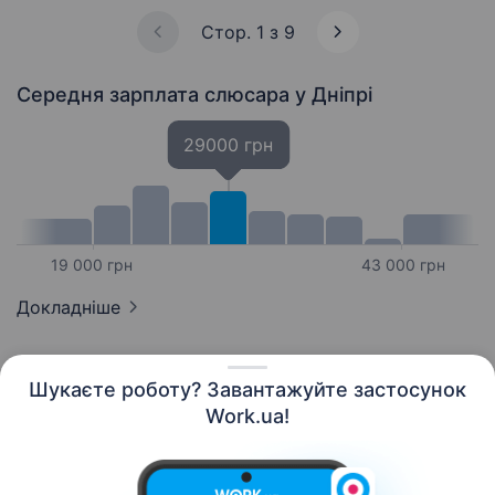
знаходити несправності та запускати…
Стор. 1 з 9
Середня зарплата слюсара
у Дніпрі
29000 грн
19 000 грн
43 000 грн
Докладніше
Шукаєте роботу? Завантажуйте застосунок
Work.ua!
Українська