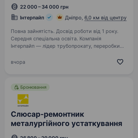
22 000 – 34 000 грн
Інтерпайп
Дніпро,
6,0 км від центру
Повна зайнятість. Досвід роботи від 1 року.
Середня спеціальна освіта. Компанія
Інтерпайп — лідер трубопрокату, переробки
металу та виготовлення залізничної продукції.
Це сучасне автоматизоване підприємство,
вчора
що поставляє продукцію у більш ніж 80 країн
по всьому світу. Наші цінності —…
Бронювання
Слюсар-ремонтник
металургійного устаткування