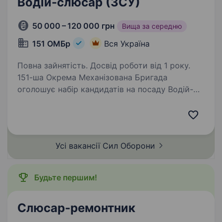
Водій-слюсар (ЗСУ)
50 000 – 120 000 грн
Вища за середню
151 ОМБр
Вся Україна
Повна зайнятість. Досвід роботи від 1 року.
151-ша Окрема Механізована Бригада
оголошує набір кандидатів на посаду Водій-
слюсар. Посада передбачає участь
у виконанні інженерно-бойових завдань,
забезпечення мобільності підрозділу
та безпечного пересування…
Усі вакансії Сил
Оборони
Будьте першим!
Слюсар-ремонтник