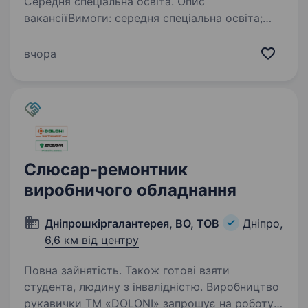
Середня спеціальна освіта. Опис
вакансіїВимоги: середня спеціальна освіта;
досвід роботи з ремонту вантажопідйомних
механізмів. Умови роботи: п’ятиденний
вчора
робочий тиждень; соціальні гарантії, які
закріплені у колективному договорі…
Слюсар-ремонтник
виробничого обладнання
Дніпрошкіргалантерея, ВО, ТОВ
Дніпро,
6,6 км від центру
Повна зайнятість. Також готові взяти
студента, людину з інвалідністю. Виробництво
рукавички TM «DOLONI» запрошує на роботу