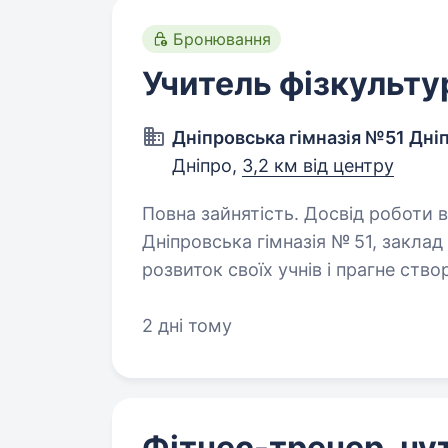
Бронювання
Учитель фізкульту
Дніпровська гімназія №51 Дніп
Дніпро,
3,2 км від центру
Повна зайнятість. Досвід роботи від 2 рок
Дніпровська гімназія № 51, заклад
розвиток своїх учнів і прагне ств
відчуває себе підтриманою та на
2 дні тому
Фітнес-тренер, ну