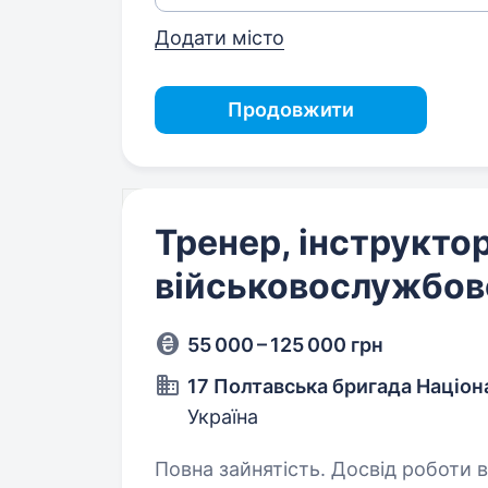
Додати місто
Продовжити
Тренер, інструкто
військовослужбов
55 000 – 125 000 грн
17 Полтавська бригада Націона
Україна
Повна зайнятість. Досвід роботи від 1 року. R&D центр Б