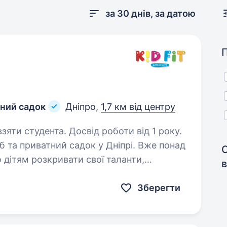
за 30 днів, за датою
тний садок
Дніпро,
1,7 км від центру
зяти студента. Досвід роботи від 1 року.
б та приватний садок у Дніпрі. Вже понад
дітям розкривати свої таланти,
в
, а також отримувати море задоволення
Зберегти