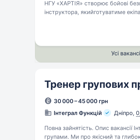
НГУ «ХАРТІЯ» створює бойові без
інструктора, якийготуватиме екіп
від FPV до важких бомберів. Що
Усі ваканс
Тренер групових 
30 000 – 45 000 грн
Інтеграл Функцій
Дніпро,
0
Повна зайнятість. Опис вакансії Інтеграл Функцій — фітнес-бутик з міні-
групами. Ми про якісний та глибок