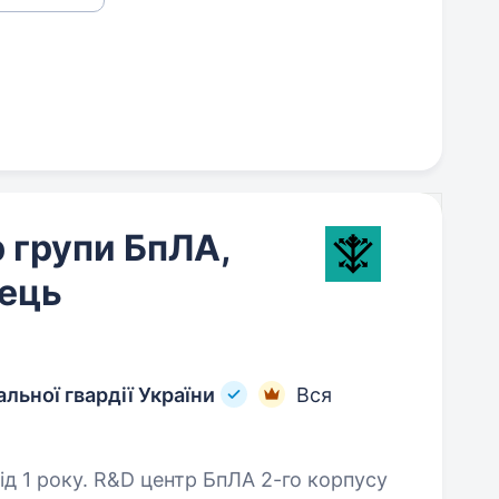
р групи БпЛА,
ець
льної гвардії України
Вся
пЛА 2-го корпусу