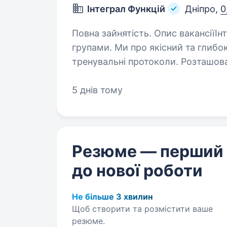
Інтеграл Функцій
Дніпро,
0
Повна зайнятість. Опис вакансіїІнтеграл Функцій — фітнес-бутик з міні-
групами. Ми про якісний та глибок
тренувальні протоколи. Розташова
та цифрова платформа…
5 днів тому
Резюме — перший
до нової роботи
Не більше 3 хвилин
Щоб створити та розмістити ваше
резюме.