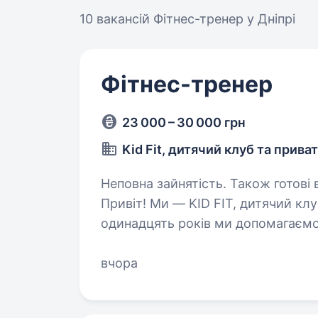
10 вакансій
Фітнес-тренер у Дніпрі
Фітнес-тренер
23 000 – 30 000 грн
Kid Fit, дитячий клуб та прива
Неповна зайнятість. Також готові в
Привіт! Ми — KID FIT, дитячий клу
одинадцять років ми допомагаємо 
розвиватися фізично та емоційно
від активних…
вчора