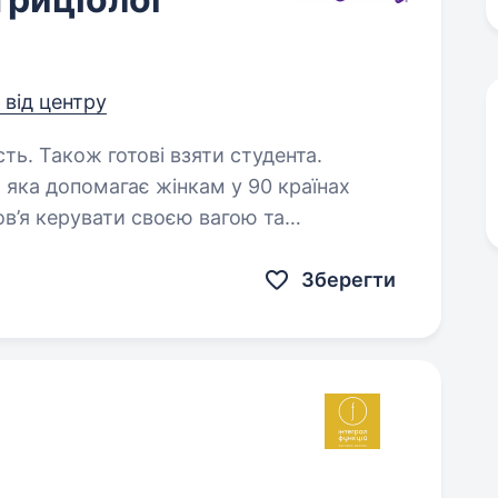
м від центру
сть. Також готові взяти студента.
 яка допомагає жінкам у 90 країнах
в’я керувати своєю вагою та
еш приєднатися до нас і стати частиною
Зберегти