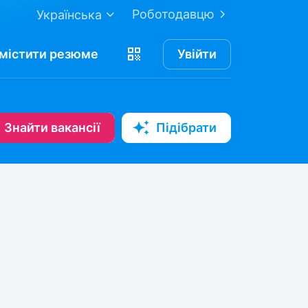
Роботодавцю
Українська
містити
резюме
Увійти
Знайти вакансії
Підібрати