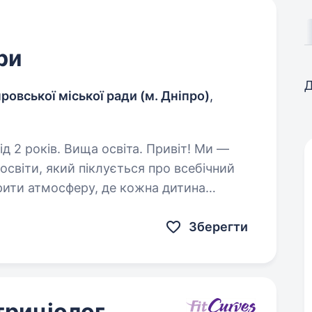
ри
Д
ровської міської ради (м. Дніпро)
,
ів. Вища освіта. Привіт! Ми —
 освіти, який піклується про всебічний
орити атмосферу, де кожна дитина
тхненною. Якщо ти любиш спорт,…
Зберегти
триціолог