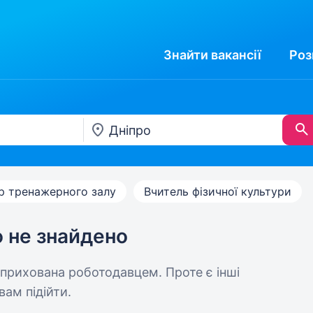
Знайти
вакансії
Роз
р тренажерного залу
Вчитель фізичної культури
ю не знайдено
 прихована роботодавцем. Проте є інші
вам підійти.