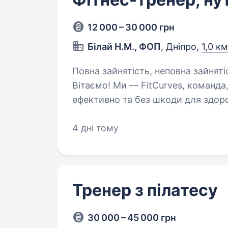
12 000 – 30 000 грн
Білай Н.М., ФОП
, Дніпро,
1,0 к
Повна зайнятість, неповна зайняті
Вітаємо! Ми — FitCurves, команда,
ефективно та без шкоди для здоро
підтримувати форму. Якщо ти хоч
унікальної системи,…
4 дні тому
Тренер з пілатесу
30 000 – 45 000 грн