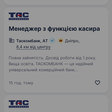
створювати сенси, щоби здійснювалися мрії
українців.…
Менеджер з функцією касира
Таскомбанк, АТ
Дніпро,
8,4 км від центру
Повна зайнятість. Досвід роботи від 1 року.
Вища освіта. ТАСКОМБАНК — це надійний
універсальний комерційний банк
з українським капіталом! ТАСКОМБАНК — це
36 років успішного бізнесу в Україні. Робота
15 год. тому
в ТАСКОМБАНКу — це виклик, стрімке
професійне зростання, зосередженість…