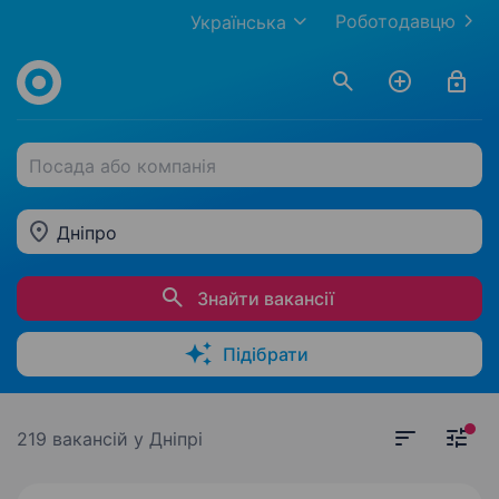
Роботодавцю
Українська
Посада або компанія
Дніпро
Знайти вакансії
Підібрати
219 вакансій
у Дніпрі