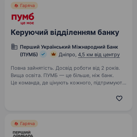
Гаряча
Керуючий відділенням банку
Перший Український Міжнародний Банк
(ПУМБ)
Дніпро,
4,5 км від центру
Повна зайнятість. Досвід роботи від 2 років.
Вища освіта. ПУМБ — це більше, ніж банк.
Це команда, де цінують кожного, підтримують
у складні моменти й відкривають двері для
професійного та особистого зростання. У нас
Ви не просто виконуєте завдання —
Ви розкриваєте свій…
Гаряча