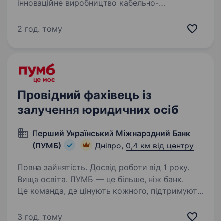
інноваційне виробництво кабельно-
провідникової продукції, яке з 2014 року
динамічно розвивається на ринку України.
2 год. тому
Наша команда професіоналів щоденно працює
над тим, щоб…
Провідний фахівець із
залучення юридичних осіб
Перший Український Міжнародний Банк
(ПУМБ)
Дніпро,
0,4 км від центру
Повна зайнятість. Досвід роботи від 1 року.
Вища освіта. ПУМБ — це більше, ніж банк.
Це команда, де цінують кожного, підтримують
у складні моменти й відкривають двері для
професійного та особистого зростання. У нас
3 год. тому