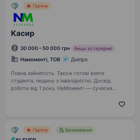
Гаряча
Касир
30 000 – 50 000 грн
Вища за середню
Намоменті, ТОВ
Дніпро
Повна зайнятість. Також готові взяти
студента, людину з інвалідністю. Досвід
роботи від 1 року. НаМоменті — сучасна
компанія з обміну валют та криптовалют. Уже
відкрили 85 відділень по Україні й активно
розвиваємось. Що пропонуємо: Офіційне
працевлаштування, прозорі умови. Зарплата =
ставка + бонуси (чим…
Гаряча
Бронювання