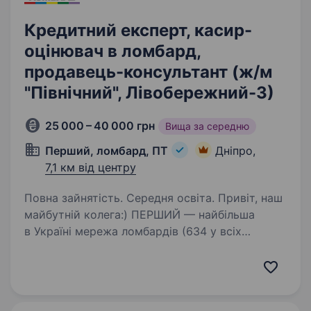
Кредитний експерт, касир-
оцінювач в ломбард,
продавець-консультант (ж/м
"Північний", Лівобережний-3)
25 000 – 40 000 грн
Вища за середню
Перший, ломбард, ПТ
Дніпро,
7,1 км від центру
Повна зайнятість. Середня освіта. Привіт, наш
майбутній колега:) ПЕРШИЙ — найбільша
в Україні мережа ломбардів (634 у всіх
регіонах), величезна фінансова компанія,
де можна отримати різні фінансові послуги
та купити ювелірні прикраси, техніку.…