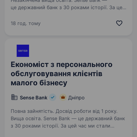
Незакінчена вища освіта. Sense Bank —
це державний банк з 30 роками історії. За цей
час ми стали не просто місцем для роботи,
а спільнотою з 4000 людей, де кожен
18 год. тому
присвячений місії — створювати сенси, щоб
здійснювались мрії українців. Шукаємо…
Економіст з персонального
обслуговування клієнтів
малого бізнесу
Sense Bank
Дніпро
Повна зайнятість. Досвід роботи від 1 року.
Вища освіта. Sense Bank — це державний банк
з 30 роками історії. За цей час ми стали
не просто місцем для роботи, а спільнотою