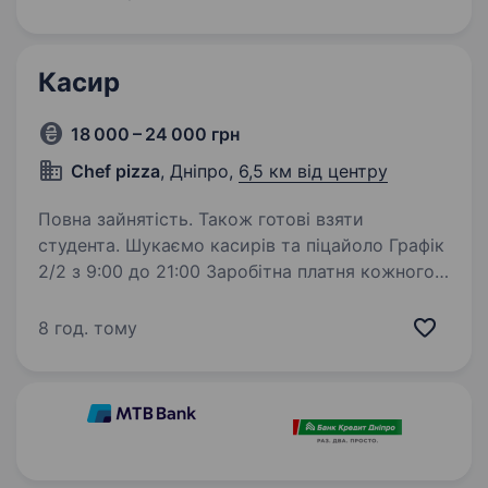
Ви не просто виконуєте завдання —
Ви розкриваєте свій…
Касир
18 000 – 24 000 грн
Chef pizza
, Дніпро,
6,5 км від центру
Повна зайнятість. Також готові взяти
студента. Шукаємо касирів та піцайоло Графік
2/2 з 9:00 до 21:00 Заробітна платня кожного
тижня: 1200 грн ставка (в день) +відсоток від
каси також приємні бонуси-Одна піца в день
8 год. тому
на обід безкоштовно Також можна брати…