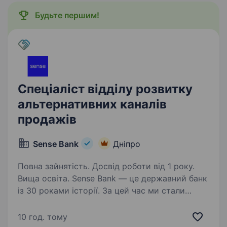
Будьте першим!
Спеціаліст відділу розвитку
альтернативних каналів
продажів
Sense Bank
Дніпро
Повна зайнятість. Досвід роботи від 1 року.
Вища освіта. Sense Bank — це державний банк
із 30 роками історії. За цей час ми стали
не просто місцем для роботи, а спільнотою
з 4000 людей, де кожен присвячений місії —
10 год. тому