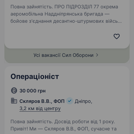
Повна зайнятість. ПРО ПІДРОЗДІЛ 77 окрема
аеромобільна Наддніпрянська бригада —
бойове з'єднання десантно-штурмових військ
Збройних сил України сформоване у грудні
2022 року в умовах широкомасштабного
вторгнення російської федерації…
Усі вакансії Сил
Оборони
Операціоніст
30 000 грн
Скляров В.В., ФОП
Дніпро,
3,2 км від центру
Повна зайнятість. Досвід роботи від 1 року.
Привіт! Ми — Скляров В.В., ФОП, сучасне та