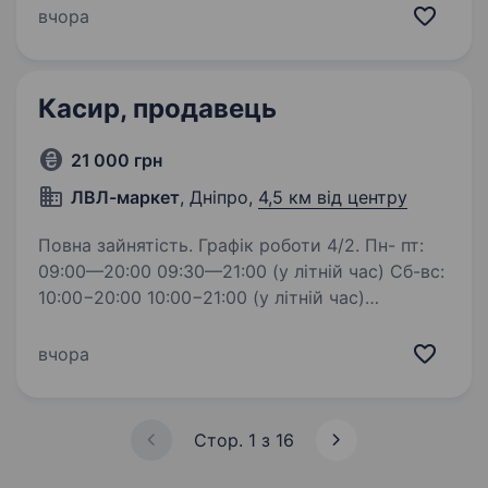
з 4000 людей, де кожен присвячений місії —
вчора
створювати сенси, щоб здійснювались мрії
українців. Шукаємо…
Касир, продавець
21 000 грн
ЛВЛ-маркет
, Дніпро,
4,5 км від центру
Повна зайнятість. Графік роботи 4/2. Пн- пт:
09:00—20:00 09:30—21:00 (у літній час) Сб-вс:
10:00−20:00 10:00−21:00 (у літній час)
Обов’язки: Вміння приймати товар
(по накладній) Знання касового апарату (1С)
вчора
Викладання…
Стор. 1 з 16