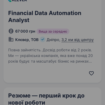
Financial Data Automation
Analyst
67 000 грн
Вища за середню
Клєвєр, ТОВ
Дніпро,
3,2 км від центру
Повна зайнятість. Досвід роботи від 2 років.
Ми — українська компанія, яка вже понад 20
років будує та масштабує бізнес на ринках
України та Європи. Наші проєкти щодня
обробляють тисячі транзакцій через
міжнародні платіжні системи
та маркетплейси. Ми постійно…
Резюме — перший крок
до
нової роботи