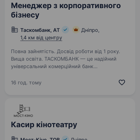
Менеджер з корпоративного
бізнесу
Таскомбанк, АТ
Дніпро,
1,4 км від центру
Повна зайнятість. Досвід роботи від 1 року.
Вища освіта. ТАСКОМБАНК — це надійний
універсальний комерційний банк
з українським капіталом! ТАСКОМБАНК — це
36 років успішного бізнесу в Україні. Робота в
16 год. тому
ТАСКОМБАНКУ — це виклик, стрімке
професійне зростання, зосередженість…
Касир кінотеатру
Мост-Кіно, ТОВ
Дніпро,