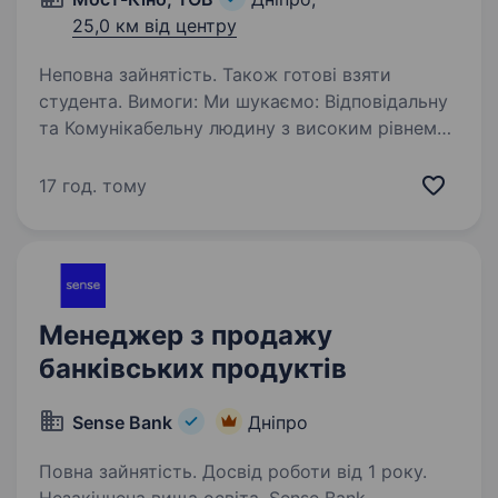
25,0 км від центру
Неповна зайнятість. Також готові взяти
студента. Вимоги: Ми шукаємо: Відповідальну
та Комунікабельну людину з високим рівнем
сервісної культури, старше 18-ти років,
готовою працювати у змінах. Пунктуальність,
17 год. тому
активність, доброзичливість, ввічливість,
чесність…
Менеджер з продажу
банківських продуктів
Sense Bank
Дніпро
Повна зайнятість. Досвід роботи від 1 року.