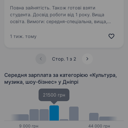
Повна зайнятість. Також готові взяти
студента. Досвід роботи від 1 року. Вища
освіта. Вимоги: середня-спеціальна, вища,
незакінчена або базова вища освіта; досвід
роботи на даній посаді (можемо розглянути
1 тиж. тому
кандидата без досвіду); впевнений користувач
ПК, сервісами Google (пошта, таблиці,
документи,…
Стор. 1 з 2
Середня зарплата за категорією «Культура,
музика, шоу-бізнес»
у Дніпрі
21500 грн
9 000 грн
44 000 грн