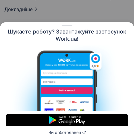
Докладніше
Шукаєте роботу? Завантажуйте застосунок
Work.ua!
Українська
Ресурси
Контакти
Про нас
Кар’єра
Новини Work.ua
Допомога
Умови використання
Роботодавцю
Ви роботодавець?