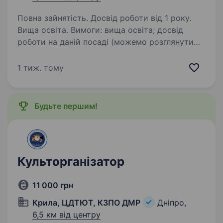
Повна зайнятість. Досвід роботи від 1 року.
Вища освіта. Вимоги: вища освіта; досвід
роботи на даній посаді (можемо розглянути
кандидата без досвіду); впевнений користувач
ПК, сервісами Google (пошта, таблиці,
1 тиж. тому
документи, тощо); вміння працювати
з офісною технікою…
Будьте першим!
Культорганізатор
11 000 грн
Крила, ЦДТЮТ, КЗПО ДМР
Дніпро,
6,5 км від центру