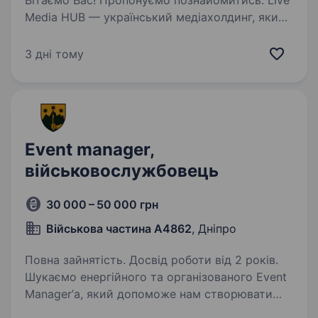
Вітаємо Вас! Пропонуємо познайомитись. Live
Media HUB — український медіахолдинг, який
об'єднує медійні платформи: «Новини.LIVE» —
новинна платформа з фокусом
3 дні тому
на оперативність, аналітику та пояснення
складних процесів…
Event manager,
військовослужбовець
30 000 – 50 000 грн
Військова частина А4862
, Дніпро
Повна зайнятість. Досвід роботи від 2 років.
Шукаємо енергійного та організованого Event
Manager’а, який допоможе нам створювати
та проводити незабутні події. Якщо