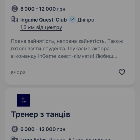
8 000 – 12 000 грн
Ingame Quest-Club
Дніпро,
1,5 км від центру
Повна зайнятість, неповна зайнятість. Також
готові взяти студента. Шукаємо актора
в команду InGame квест-кімнати! Любиш
перевтілюватися в персонажів, дарувати
людям емоції та бути частиною незвичайних
вчора
пригод? Тоді ми шукаємо саме тебе!
Ми створюємо квести, перформанси та свята,
…
Тренер з танців
6 000 – 12 000 грн
Luna Ester
, Дніпро,
5,1 км від центру