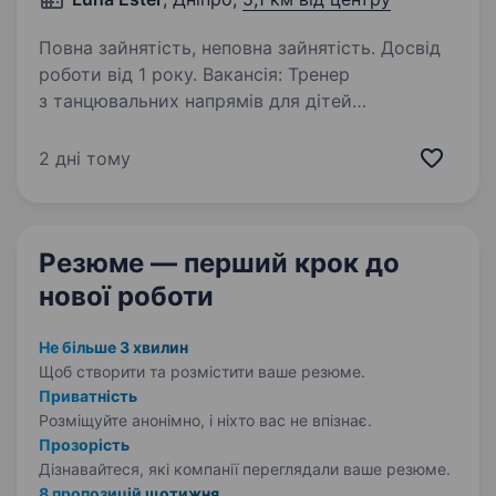
Повна зайнятість, неповна зайнятість. Досвід
роботи від 1 року. Вакансія: Тренер
з танцювальних напрямів для дітей
та дорослих. Місце роботи: Дніпро, р-н
Перемога Студія «Luna Ester» шукає в свою
2 дні тому
команду тренерів для роботи в жіночній студії.
Ми пропонуємо різноманітні заняття,…
Резюме — перший крок
до
нової роботи
Не більше 3 хвилин
Щоб створити та розмістити ваше
резюме.
Приватність
Розміщуйте анонімно, і ніхто вас не впізнає.
Прозорість
Дізнавайтеся, які компанії переглядали ваше резюме.
8 пропозицій щотижня