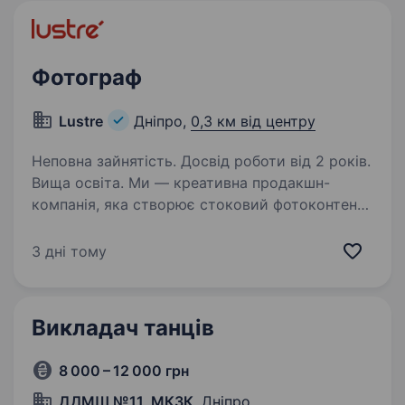
Фотограф
Lustre
Дніпро,
0,3 км від центру
Неповна зайнятість. Досвід роботи від 2 років.
Вища освіта. Ми — креативна продакшн-
компанія, яка створює стоковий фотоконтент
для міжнародного ринку. Запрошуємо
до нашої команди фотографа, який любить
3 дні тому
працювати не просто з камерою, а
створювати якісний візуальний продукт…
Викладач танців
8 000 – 12 000 грн
ДДМШ №11, МКЗК
, Дніпро,