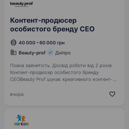
Контент-продюсер
особистого бренду СЕО
40 000 – 60 000 грн
Beauty-prof
Дніпро
Повна зайнятість. Досвід роботи від 2 років.
Контент-продюсер особистого бренду
СЕОBeauty Prof шукає креативного контент-
продюсера, який допоможе розвивати
особистий бренд власника компанії
вчора
та створювати контент, що формує довіру,
підсилює бренд і залучає…