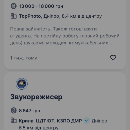
13 000 – 18 000 грн
TopPhoto
, Дніпро,
8,4 км від центру
Повна зайнятість. Також готові взяти
студента. На постійну роботу (повний робочий
день) шукаємо молодих, комунікабельних
людей. Ми пропонуємо можливість працювати
за вільним графіком 2/2, або іншим, який буде
1 тиж. тому
зручним. Тож завжди буде час
на саморозвиток або…
Звукорежисер
8 647 грн
Крила, ЦДТЮТ, КЗПО ДМР
Дніпро,
6,5 км від центру