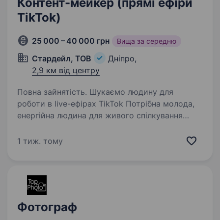
Контент-мейкер (прямі ефіри
TikTok)
25 000 – 40 000 грн
Вища за середню
Стардейл, ТОВ
Дніпро,
2,9 км від центру
Повна зайнятість. Шукаємо людину для
роботи в live-ефірах TikTok Потрібна молода,
енергійна людина для живого спілкування
в онлайн-ефірах ТікТок. Посилання на наш
онлайн-магазин «Amashop»
1 тиж. тому
https://www.tiktok.com/@amashop_1
Це робота…
Фотограф