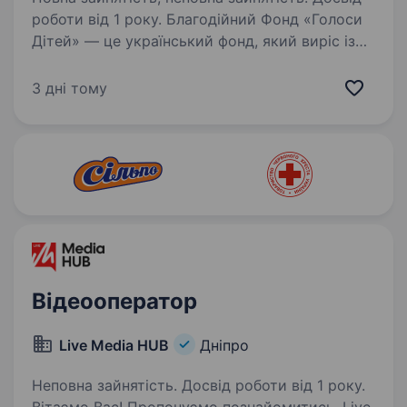
роботи від 1 року. Благодійний Фонд «Голоси
Дітей» — це український фонд, який виріс із
волонтерської ініціативи у 2015 р. на сході
України. Наша місія — надихати й
3 дні тому
підтримувати дітей, створювати умови, щоб
голос дітей був почутий,…
Відеооператор
Live Media HUB
Дніпро
Неповна зайнятість. Досвід роботи від 1 року.