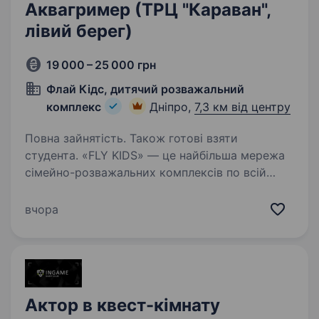
Аквагример (ТРЦ "Караван",
лівий берег)
19 000 – 25 000 грн
Флай Кідс, дитячий розважальний
комплекс
Дніпро,
7,3 км від центру
Повна зайнятість. Також готові взяти
студента. «FLY KIDS» — це найбільша мережа
сімейно-розважальних комплексів по всій
Україні, що створює яскраві враження для
дітей та відпочинок для батьків, поєднуючи
вчора
розваги, комфорт та смачну кухню.
Пропонуємо: Індивідуальний…
Актор в квест-кімнату