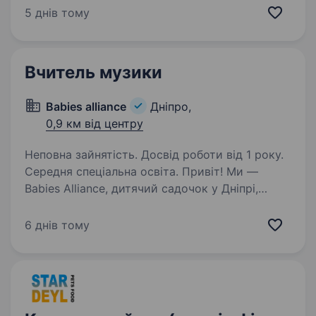
ви обожнюєте планувати, координувати
5 днів тому
та бачити, як ідея втілюється в життя,
ця вакансія для…
Вчитель музики
Babies alliance
Дніпро,
0,9 км від центру
Неповна зайнятість. Досвід роботи від 1 року.
Середня спеціальна освіта. Привіт! Ми —
Babies Alliance, дитячий садочок у Дніпрі,
де кожна дитина відчуває себе особливою
та любить відкривати світ через гру
6 днів тому
та творчість. Запрошуємо до нашої дружньої
команди вчителя музики на неповну
зайнятість…