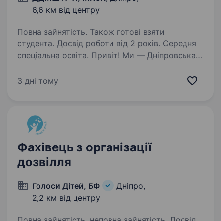
6,6 км від центру
Повна зайнятість. Також готові взяти
студента. Досвід роботи від 2 років. Середня
спеціальна освіта. Привіт! Ми — Дніпровська
дитяча музична школа № 11, місце,
де мистецтво і творчість оживають
3 дні тому
у кожному дитячому серці. Якщо ти любиш
танці і хочеш ділитися цією пристрастю
з молодим поколінням, запрошуємо
приєднатись…
Фахівець з організації
дозвілля
Голоси Дітей, БФ
Дніпро,
2,2 км від центру
Повна зайнятість, неповна зайнятість. Досвід