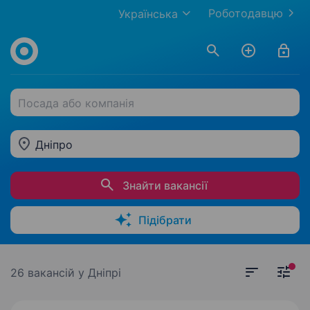
Роботодавцю
Українська
Посада або компанія
Дніпро
Знайти вакансії
Підібрати
26 вакансій
у Дніпрі