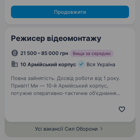
Продовжити
Режисер відеомонтажу
21 500 – 85 000 грн
Вища за середню
10 Армійський корпус
Вся Україна
Повна зайнятість. Досвід роботи від 1 року.
Привіт! Ми — 10-й Армійський корпус,
потужне оперативно-тактичне об'єднання
Сухопутних військ Збройних Сил України, яке
відіграє ключову роль у захисті нашої країни
та звільненні українських територій. Наша
історія —…
Усі вакансії Сил
Оборони