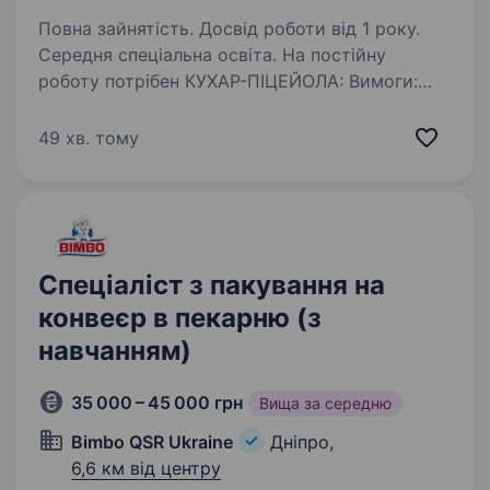
Повна зайнятість. Досвід роботи від 1 року.
Середня спеціальна освіта. На постійну
роботу потрібен КУХАР-ПІЦЕЙОЛА: Вимоги:
Досвід роботи на посаді кухаря від 1-го року;
Акуратність і працьовитість; Відповідальність
49 хв. тому
та організованість; Комунікабельність
та вміння працювати…
Спеціаліст з пакування на
конвеєр в пекарню (з
навчанням)
35 000 – 45 000 грн
Вища за середню
Bimbo QSR Ukraine
Дніпро,
6,6 км від центру