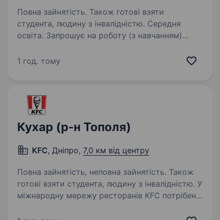
Повна зайнятість. Також готові взяти
студента, людину з інвалідністю. Середня
освіта. Запрошує на роботу (з навчанням)
міжнародне стабільне підприємство
з виробництва хлібобулочних виробів «Бімбо
1 год. тому
QSR Україна» («Бімбо Кюєсар Україна»).
Працюємо для ресторанів «МакДональдс»,
мереж супермаркетів «АТБ»,…
Кухар (р-н Тополя)
KFC
, Дніпро,
7,0 км від центру
Повна зайнятість, неповна зайнятість. Також
готові взяти студента, людину з інвалідністю. У
міжнародну мережу ресторанів KFC потрібен
працівник ресторану KFC (касир, робітник
кухні) Вимоги: Досвід не важливий,