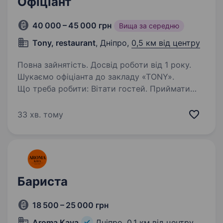
Офіціант
40 000 – 45 000 грн
Вища за середню
Tony, restaurant
, Дніпро,
0,5 км від центру
Повна зайнятість. Досвід роботи від 1 року.
Шукаємо офіціанта до закладу «TONY».
Що треба робити: Вітати гостей. Приймати
замовлення, допомагати з вибором страв.
Забезпечувати якісний сервіс, слідкувати
33 хв. тому
за тим, щоб їжа та напої подавались вчасно…
Бариста
18 500 – 25 000 грн
Aroma Kava
Дніпро,
0,1 км від центру