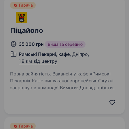
Гаряча
Піцайоло
35 000 грн
Вища за середню
Римські Пекарні, кафе
, Дніпро,
1,9 км від центру
Повна зайнятість. Вакансія у кафе «Римські
Пекарні» Кафе вишуканої європейської кухні
запрошує в команду! Вимоги: Досвід роботи
від 6 місяців у сфері громадського
харчування; Розкатка руками тісто; Бажання
навчатися та бути…
Гаряча