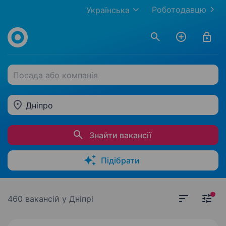
Роботодавцю
Українська
Посада або компанія
Дніпро
Знайти вакансії
Підібрати
460 вакансій
у Дніпрі