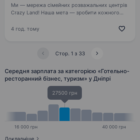
Ми — мережа сімейних розважальних центрів
Crazy Land! Наша мета — зробити кожного
гостя щасливіше! Долучайтесь до нашої
команди та даруйте емоції разом з нами!
4 год. тому
Запрошуємо в свою команду: ПОМІЧНИКА
ОФІЦІАНТА. Що потрібно…
Стор. 1 з 33
Середня зарплата за категорією «Готельно-
ресторанний бізнес, туризм»
у Дніпрі
27500 грн
16 000 грн
40 000 грн
Докладніше