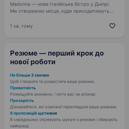
Madonna — нове італійське бістро у Дніпрі.
Ми створюємо місце, куди приходитимуть
не просто повечеряти, а добре провести час:
із живими розмовами, улюбленими стравами
1 хв. тому
та відчуттям, що тут на тебе чекали. І
ця атмосфера…
Резюме — перший крок
до
нової роботи
Не більше 3 хвилин
Щоб створити та розмістити ваше
резюме.
Приватність
Розміщуйте анонімно, і ніхто вас не впізнає.
Прозорість
Дізнавайтеся, які компанії переглядали ваше резюме.
8 пропозицій щотижня
В середньому отримують шукачі з резюме і обирають
найкращі.