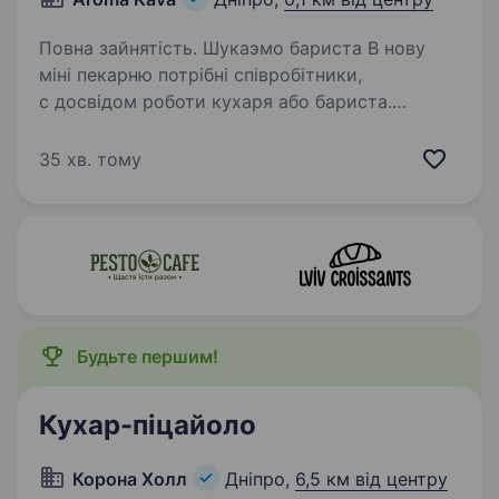
Повна зайнятість. Шукаэмо бариста В нову
міні пекарню потрібні співробітники,
с досвідом роботи кухаря або бариста.
Локація центр міста ставка 1000 грн в день +%
та бонуси виплата кожного дня всі 100
35 хв. тому
відсотків ЗП Графік…
Будьте першим!
Кухар-піцайоло
Корона Холл
Дніпро,
6,5 км від центру