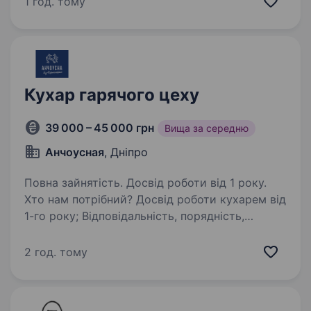
1 год. тому
важливо — бажання працювати! Обов’язки:
Приготування страв згідно стандартам
Прийом…
Кухар гарячого цеху
39 000 – 45 000 грн
Вища за середню
Анчоусная
, Дніпро
Повна зайнятість. Досвід роботи від 1 року.
Хто нам потрібний? Досвід роботи кухарем від
1-го року; Відповідальність, порядність,
бажання вчитися та розвиватися; Бажання
працювати у команді; Знання стандартів
2 год. тому
санітарії; Розуміння технологічних…