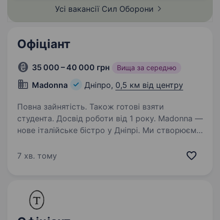
та побратимстві, є джерелом сили
Усі вакансії Сил
Оборони
й натхнення для…
Офіціант
35 000 – 40 000 грн
Вища за середню
Madonna
Дніпро,
0,5 км від центру
Повна зайнятість. Також готові взяти
студента. Досвід роботи від 1 року. Madonna —
нове італійське бістро у Дніпрі. Ми створюємо
місце, куди приходитимуть не просто
повечеряти, а добре провести час: із живими
7 хв. тому
розмовами, улюбленими стравами та
відчуттям, що тут на тебе чекали. І
ця атмосфера…