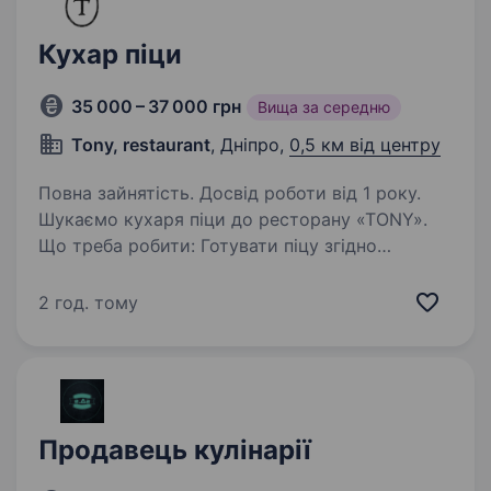
Кухар піци
35 000 – 37 000 грн
Вища за середню
Tony, restaurant
, Дніпро,
0,5 км від центру
Повна зайнятість. Досвід роботи від 1 року.
Шукаємо кухаря піци до ресторану «TONY».
Що треба робити: Готувати піцу згідно
технологічних карт. Підтримувати чистоту
та порядок на робочому місці. Контролювати
2 год. тому
свіжість і якість продуктів.
Що ми пропонуємо:…
Продавець кулінарії