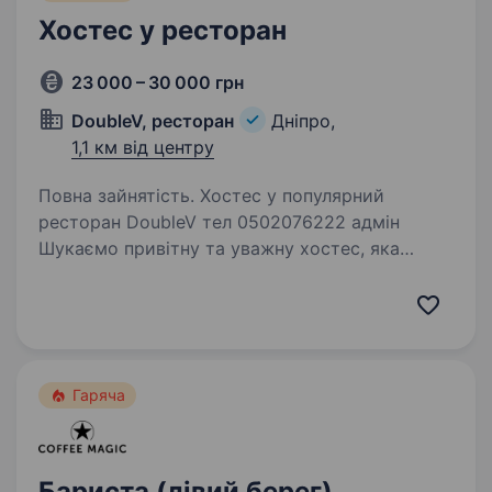
Хостес у ресторан
23 000 – 30 000 грн
DoubleV, ресторан
Дніпро,
1,1 км від центру
Повна зайнятість. Хостес у популярний
ресторан DoubleV тел 0502076222 адмін
Шукаємо привітну та уважну хостес, яка
любить людей і вміє створювати атмосферу
гостинності з перших хвилин. Обов’язки: тепло
зустрічати та проводжати…
Гаряча
Бариста (лівий берег)