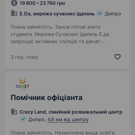
19 800 – 23 760 грн
Е.Dа, мережа сучасних їдалень
Дніпро
Повна зайнятість. Також готові взяти
студента. Мережа Сучасних їдалель Е.да
запрошує активних хлопців та дівчат
на посаду продавця. Обов’язки: Продаж
готових страв Ввічлеве обслуговування гостей
3 год. тому
Від вас чекаємо : відповідальність чесність
швидкість…
Помічник офіціанта
Crazy Land, сімейний розважальний центр
Дніпро,
4,8 км від центру
Повна зайнятість. Незакінчена вища освіта.