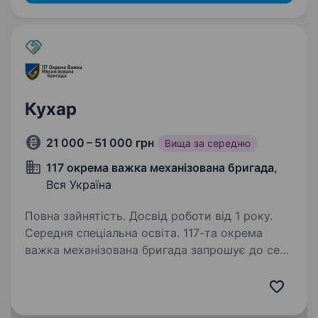
Кухар
21 000 – 51 000 грн
Вища за середню
117 окрема важка механізована бригада
,
Вся Україна
Повна зайнятість. Досвід роботи від 1 року.
Середня спеціальна освіта. 117-та окрема
важка механізована бригада запрошує до себе
в команду фахівців, бажаючих стати на захист
своєї Держави. Наш колектив,
що побудований на взаємоповазі