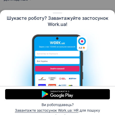
Шукаєте роботу? Завантажуйте застосунок
Work.ua!
Українська
Ресурси
Контакти
Про нас
Кар’єра
Новини Work.ua
Допомога
Умови використання
Роботодавцю
Ви роботодавець?
© 2006–2026 Work.ua. Сервіс пошуку роботи №1 в
Завантажте застосунок Work.ua: HR
для пошуку
Україні.