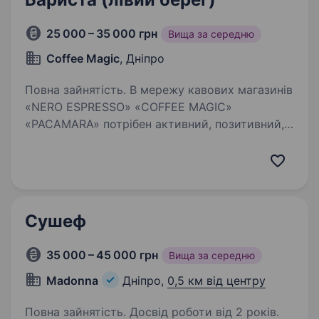
25 000 – 35 000 грн
Вища за середню
Coffee Magic
, Дніпро
Повна зайнятість. В мережу кавових магазинів
«NERO ESPRESSO» «COFFEE MAGIC»
«PACAMARA» потрібен активний, позитивний,
пунктуальний і доброзичливий Бариста.
Вимоги: Вік від 18 до 40 років Пунктуальність,
порядність, чесність,…
Сушеф
35 000 – 45 000 грн
Вища за середню
Madonna
Дніпро,
0,5 км від центру
Повна зайнятість. Досвід роботи від 2 років.