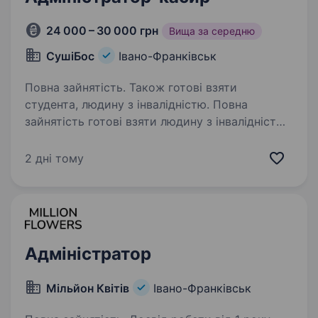
24 000 – 30 000 грн
Вища за середню
СушіБос
Івано-Франківськ
Повна зайнятість. Також готові взяти
студента, людину з інвалідністю. Повна
зайнятість готові взяти людину з інвалідністю.
Адміністратор-касир, продавець-консультант
Наша компанія надає унікальні можливості
2 дні тому
для особистого та професійного розвитку,
роботу в дружному та молодому колективі,…
Адміністратор
Мільйон Квітів
Івано-Франківськ