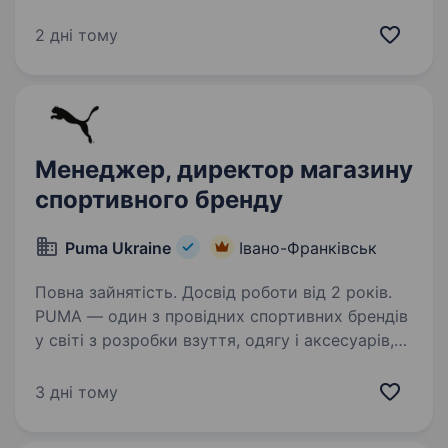
базується на західному досвіді та українській
гостинності. Запрошуємо взяти участь
2 дні тому
у конкурсі на заміщення вакансію Заступника
керуючого магазином…
Менеджер, директор магазину
спортивного бренду
Puma Ukraine
Івано-Франківськ
Повна зайнятість. Досвід роботи від 2 років.
PUMA — один з провідних спортивних брендів
у світі з розробки взуття, одягу і аксесуарів,
який починається в спорті і продовжується
в моді. PUMA Ukraine вже декілька років
3 дні тому
поспіль входить у TOP 50 роботодавців
за рейтингом…