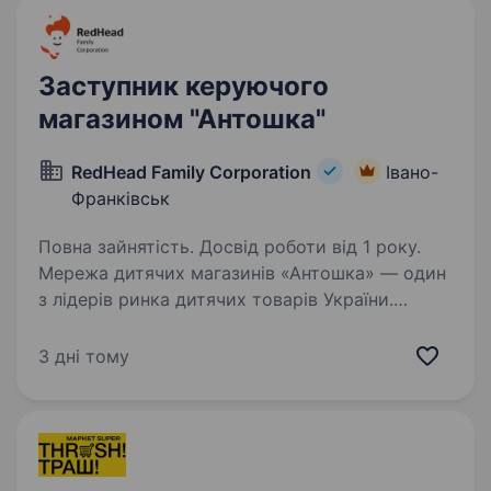
Заступник керуючого
магазином "Антошка"
RedHead Family Corporation
Івано-
Франківськ
Повна зайнятість. Досвід роботи від 1 року.
Мережа дитячих магазинів «Антошка» — один
з лідерів ринка дитячих товарів України.
З 1997 року ми дбаємо про дітей, надаючи
кращі товари, послуги та емоції. «Антошка» —
3 дні тому
перший дитячий магазин в Україні, в якому…