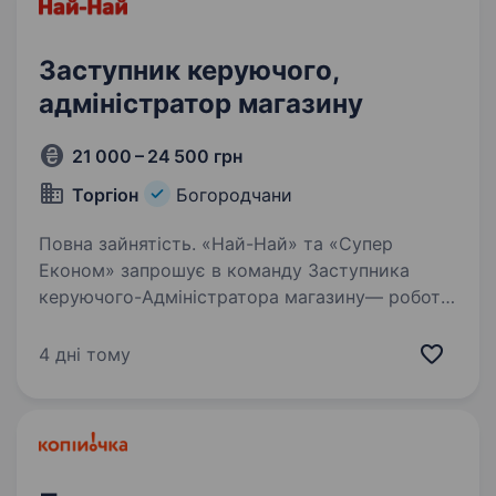
Заступник керуючого,
адміністратор магазину
21 000 – 24 500 грн
Торгіон
Богородчани
Повна зайнятість. «Най-Най» та «Супер
Економ» запрошує в команду Заступника
керуючого-Адміністратора магазину— робота
поруч з домом, без щоденних поїздок !«Най-
Най» та «Супер Економ» — це мережа
4 дні тому
продуктових магазинів із понад 15-річним…