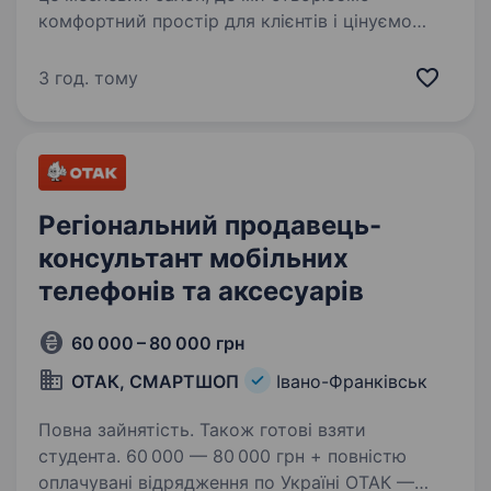
комфортний простір для клієнтів і цінуємо
спокійну, злагоджену роботу команди
Ми шукаємо Помічника адміністратора
3 год. тому
салону. Якщо Вам подобається працювати
з людьми,…
Регіональний продавець-
консультант мобільних
телефонів та аксесуарів
60 000 – 80 000 грн
ОТАК, СМАРТШОП
Івано-Франківськ
Повна зайнятість. Також готові взяти
студента. 60 000 — 80 000 грн + повністю
оплачувані відрядження по Україні ОТАК —