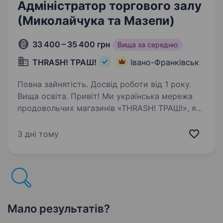
Адміністратор торгового залу
(Миколайчука та Мазепи)
33 400 – 35 400 грн
Вища за середню
THRASH! ТРАШ!
Івано-Франківськ
Повна зайнятість. Досвід роботи від 1 року.
Вища освіта. Привіт! Ми українська мережа
продовольчих магазинів «THRASH! ТРАШ!», яка
входить до групи компаній «Фоззі» шукаємо
у нашу команду адміністратора
3 дні тому
продовольчого магазину. Що ми пропонуємо:
Офіційне працевлаштування…
Мало результатів?