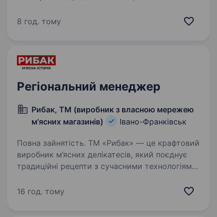
це не просто робота, це можливість
заробляти, подорожувати та будувати кар'єру
8 год. тому
в одній з найбільших мереж магазинів техніки
в Україні! Ми 20+…
Регіональний менеджер
Рибак, ТМ (виробник з власною мережею
м'ясних магазинів)
Івано-Франківськ
Повна зайнятість. ТМ «Рибак» — це крафтовий
виробник м’ясних делікатесів, який поєднує
традиційні рецепти з сучасними технологіями,
забезпечуючи найвищу якість продукції. Наша
власна мережа магазинів дозволяє нам бути
16 год. тому
ближчими до своїх…