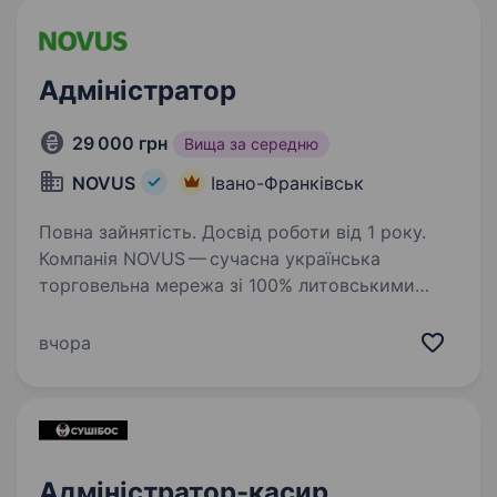
Адміністратор
29 000 грн
Вища за середню
NOVUS
Івано-Франківськ
Повна зайнятість. Досвід роботи від 1 року.
Компанія NOVUS — сучасна українська
торговельна мережа зі 100% литовськими
інвестиціями запрошує до своєї команди
адміністратора Мрієш розвиватися у сфері
вчора
торгівлі та будувати свою кар'єру? Тоді
скоріше приєднуйся…
Адміністратор-касир