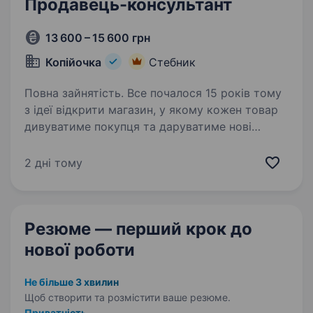
Продавець-консультант
13 600 – 15 600 грн
Копійочка
Стебник
Повна зайнятість. Все почалося 15 років тому
з ідеї відкрити магазин, у якому кожен товар
дивуватиме покупця та даруватиме нові
враження. Зараз мережа «Копійочка» налічує
понад 500 магазинів у 16 областях України,
2 дні тому
а в нашій команді…
Резюме — перший крок
до
нової роботи
Не більше 3 хвилин
Щоб створити та розмістити ваше
резюме.
Приватність