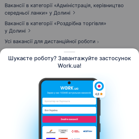
Вакансії в категорії «Адмiнiстрацiя, керівництво
середньої ланки»
у Долині
Вакансії в категорії «Роздрібна торгівля»
у Долині
Усі вакансії для дистанційної роботи
Шукаєте роботу? Завантажуйте застосунок
Work.ua!
Українська
Ресурси
Контакти
Про нас
Кар’єра
Новини Work.ua
Допомога
Умови використання