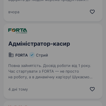
магазинів, що стрімко розвивається.
Ми працюємо з 2017 року, вже об'єднали
вчора
у команді понад 500 працівників та відкрили
більше ніж 30 + магазинів…
Адміністратор-касир
FORTA
Стрий
Повна зайнятість. Досвід роботи від 1 року.
Час стартувати з FORTA — не просто
на роботу, а в динамічну кар'єру! Шукаємо
адміністратора-касира — людину, яка
заряджає команду енергією та тримає все під
4 дні тому
контролем. Що чекає на тебе: Позмінний
графік 2/2 —…