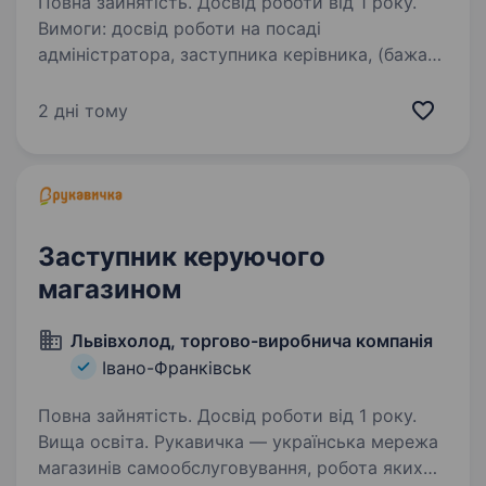
Повна зайнятість. Досвід роботи від 1 року.
Вимоги: досвід роботи на посаді
адміністратора, заступника керівника, (бажано
в мережевих компаніях); знання касової
дисципліни; гарні комунікативні навички;
2 дні тому
стресостійкість; високий рівень
самостійності,…
Заступник керуючого
магазином
Львівхолод, торгово-виробнича компанія
Івано-Франківськ
Повна зайнятість. Досвід роботи від 1 року.
Вища освіта. Рукавичка — українська мережа
магазинів самообслуговування, робота яких