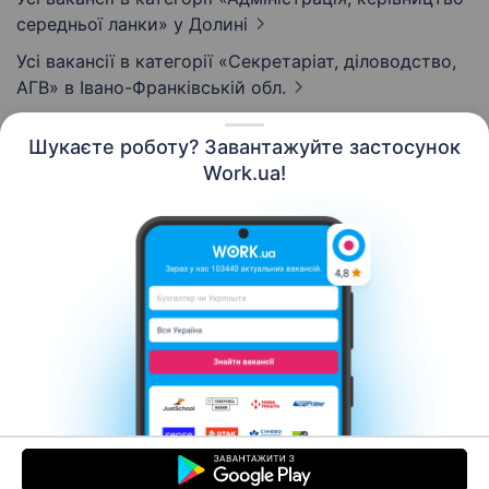
середньої ланки»
у Долині
Усі вакансії в категорії «Секретаріат, діловодство,
АГВ»
в Івано-Франківській обл.
Шукаєте роботу? Завантажуйте застосунок
Work.ua!
Українська
Ресурси
Контакти
Про нас
Кар’єра
Новини Work.ua
Допомога
Умови використання
Роботодавцю