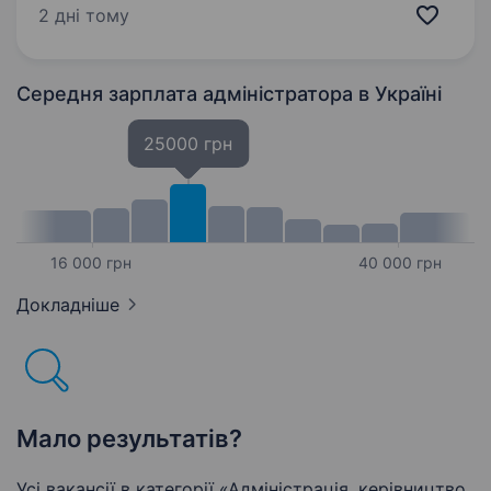
та електронні запити; Організація запису
2 дні тому
на прийом до лікарів; Ведення медичної…
Середня зарплата адміністратора
в Україні
25000 грн
16 000 грн
40 000 грн
Докладніше
Мало результатів?
Усі вакансії в категорії «Адмiнiстрацiя, керівництво