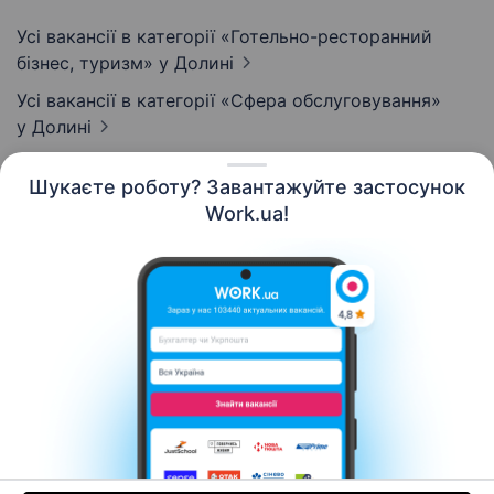
Усі вакансії в категорії «Готельно-ресторанний
бізнес, туризм»
у Долині
Усі вакансії в категорії «Сфера обслуговування»
у Долині
Шукаєте роботу? Завантажуйте застосунок
Work.ua!
Українська
Ресурси
Контакти
Про нас
Кар’єра
Новини Work.ua
Допомога
Умови використання