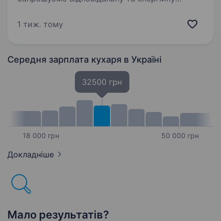
людину на посаду кухаря фастфуду. Любите
готувати? Тоді Вам до нас: Опис обов’язків:
1 тиж. тому
Приготування страв фаст фуду (шаурма, хот
доги та інших страв з меню) згідно
з рецептурою…
Середня зарплата кухаря
в Україні
32500 грн
18 000 грн
50 000 грн
Докладніше
Мало результатів?